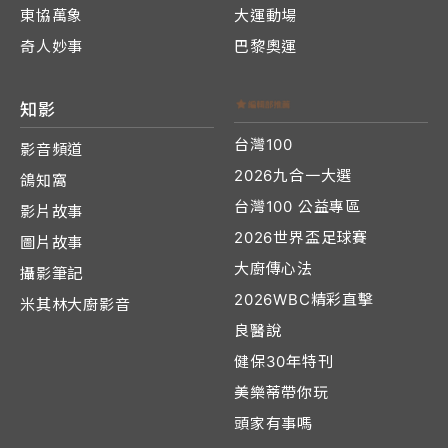
東協萬象
大運動場
奇人妙事
巴黎奧運
知影
台灣100
影音頻道
2026九合一大選
鴿知窩
台灣100 公益專區
影片故事
2026世界盃足球賽
圖片故事
大廚傳心法
攝影筆記
2026WBC精彩直擊
米其林大廚影音
良醫說
健保30年特刊
美樂蒂帶你玩
頭家有事嗎