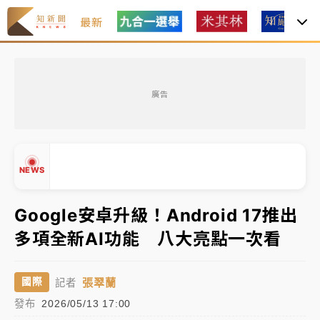
最新
油價持續凍漲！ 中油宣布下周一汽柴油價格維持不變
廣告
中颱白海豚進逼！台北喜來登圍籬傾倒砸傷人 民權西
路鷹架倒塌壓2車
有片｜
白海豚暴風圈逼近！新北淡水赫見龍捲風 榕樹
NEWS
連根拔起
中颱白海豚風雨來了！中部以北防豪雨 今晚、明天影
Google安卓升級！Android 17推出
響最劇烈
多項全新AI功能 八大亮點一次看
白海豚逼近！北市水門只出不進 未移置車輛最高罰
▲
4800＋拖吊費
▼
張翠蘭
國際
記者
油價持續凍漲！ 中油宣布下周一汽柴油價格維持不變
發布
2026/05/13 17:00