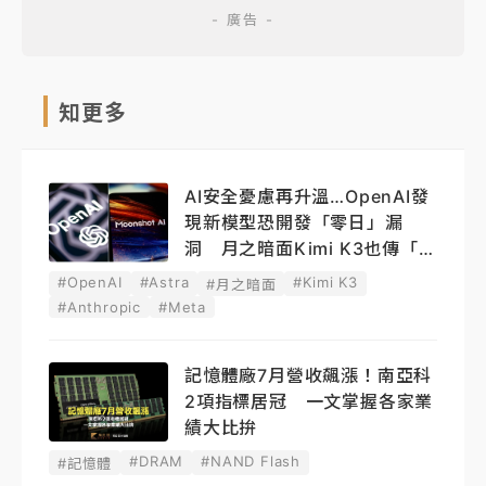
知更多
AI安全憂慮再升溫…OpenAI發
現新模型恐開發「零日」漏
洞 月之暗面Kimi K3也傳「越
獄」
#OpenAI
#Astra
#Kimi K3
#月之暗面
#Anthropic
#Meta
記憶體廠7月營收飆漲！南亞科
2項指標居冠 一文掌握各家業
績大比拚
#DRAM
#NAND Flash
#記憶體