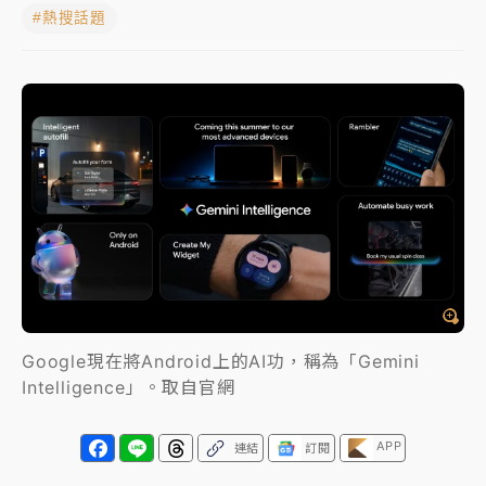
#熱搜話題
中颱白海豚進逼！台北喜來登圍籬傾倒砸傷人 民權西
路鷹架倒塌壓2車
有片｜
白海豚暴風圈逼近！新北淡水赫見龍捲風 榕樹
連根拔起
中颱白海豚風雨來了！中部以北防豪雨 今晚、明天影
響最劇烈
白海豚逼近！北市水門只出不進 未移置車輛最高罰
4800＋拖吊費
Google現在將Android上的AI功，稱為「Gemini
Intelligence」。取自官網
APP
連結
訂閱