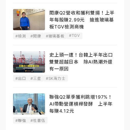
閎康Q2營收和獲利雙揚！上半
年每股賺2.99元 搶進玻璃基
板TGV檢測商機
#TGV
#檢測
#閎康
#玻璃基板
史上頭一遭！台韓上半年出口
雙雙超越日本 除AI熱潮外還
有一原因
#出口
#三星
#SK海力士
聯強Q2單季獲利跳增197%！
AI帶動營運槓桿發酵 上半年
每賺4.12元
#聯強
#杜書伍