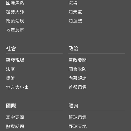
國際焦點
職場
趨勢大師
知天氣
政策法規
知運勢
地產房市
社會
政治
突發現場
黨政要聞
法庭
國會攻防
暖流
內幕評論
地方大小事
首都風雲
國際
體育
寰宇要聞
籃球風雲
熱搜話題
野球天地