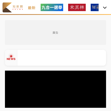
最新
女律師陳昱瑄詐慈濟10億！黃金158kg遭查扣畫面曝光
廣告
暑假過三周才推「E宿新北打卡趣」！抽獎程序複雜 觀
旅局回應了
中信慈善基金會想增加董事人數！辜仲諒向法院聲請遭
NEWS
駁 理由曝光
故宮《龍藏經》特展第2檔！今線上預約開賣一度塞車
周六起展出延長至晚上7時
台東農業處長涉圖利渡假村！東檢抗告成功 今重開羈
▲
押庭
▼
父親節泡湯了！中颱白海豚雨彈轟3天 「紅到發紫」降
雨熱區曝