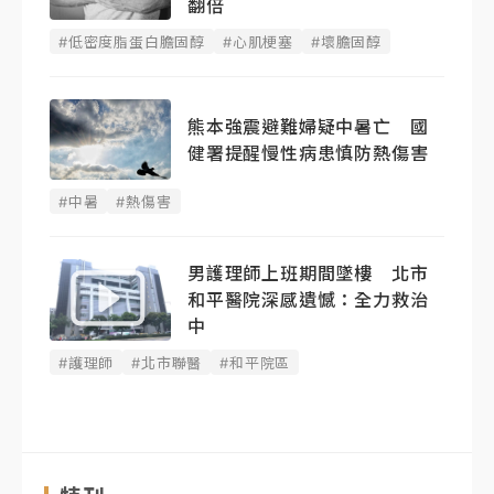
翻倍
#低密度脂蛋白膽固醇
#心肌梗塞
#壞膽固醇
熊本強震避難婦疑中暑亡 國
健署提醒慢性病患慎防熱傷害
#中暑
#熱傷害
男護理師上班期間墜樓 北市
和平醫院深感遺憾：全力救治
中
#護理師
#北市聯醫
#和平院區