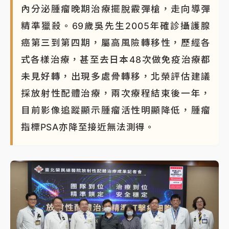
內分泌腫瘤晚期治療擺脫霰彈槍，走向導彈
精準獵殺。69歲吳先生2005年確診攝護腺
癌第三到第四期，屬高風險轉移性，歷經各
式各樣治療，甚至去日本48次做免疫治療都
未見好轉，出現多處骨轉移，北榮評估建議
採放射性配體治療，兩次療程結束後一年，
目前影像追蹤顯示腫瘤活性明顯降低，腫瘤
指標PSA亦降至接近無法測得。