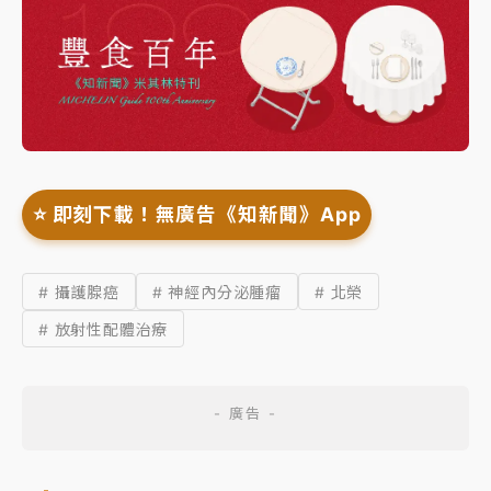
⭐️ 即刻下載！無廣告《知新聞》App
# 攝護腺癌
# 神經內分泌腫瘤
# 北榮
# 放射性配體治療