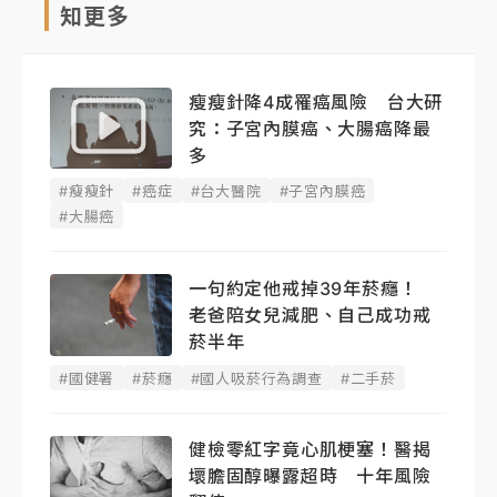
知更多
瘦瘦針降4成罹癌風險 台大研
究：子宮內膜癌、大腸癌降最
多
#瘦瘦針
#癌症
#台大醫院
#子宮內膜癌
#大腸癌
一句約定他戒掉39年菸癮！
老爸陪女兒減肥、自己成功戒
菸半年
#國健署
#菸癮
#國人吸菸行為調查
#二手菸
健檢零紅字竟心肌梗塞！醫揭
壞膽固醇曝露超時 十年風險