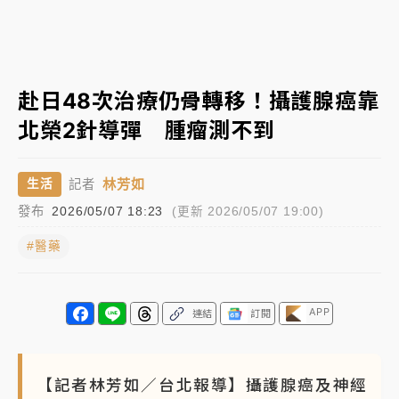
女律師陳昱瑄詐慈濟10億！黃金158kg遭查扣畫面曝光
暑假過三周才推「E宿新北打卡趣」！抽獎程序複雜 觀
赴日48次治療仍骨轉移！攝護腺癌靠
旅局回應了
北榮2針導彈 腫瘤測不到
中信慈善基金會想增加董事人數！辜仲諒向法院聲請遭
駁 理由曝光
林芳如
生活
記者
故宮《龍藏經》特展第2檔！今線上預約開賣一度塞車
發布
2026/05/07 18:23
(更新 2026/05/07 19:00)
周六起展出延長至晚上7時
#醫藥
台東農業處長涉圖利渡假村！東檢抗告成功 今重開羈
押庭
父親節泡湯了！中颱白海豚雨彈轟3天 「紅到發紫」降
APP
連結
訂閱
雨熱區曝
【記者林芳如／台北報導】攝護腺癌及神經