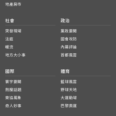
地產房市
社會
政治
突發現場
黨政要聞
法庭
國會攻防
暖流
內幕評論
地方大小事
首都風雲
國際
體育
寰宇要聞
籃球風雲
熱搜話題
野球天地
東協萬象
大運動場
奇人妙事
巴黎奧運