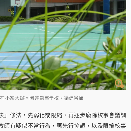
存在小案大辦。圖非當事學校。梁建裕攝
法」修法，先弱化或限縮，再逐步廢除校事會議調
教師有疑似不當行為，應先行協調，以及限縮校事