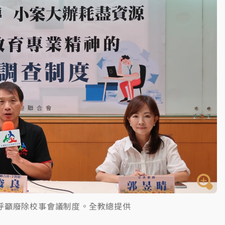
一度塞車 周六起展出延長至晚上7時
今重開羈押庭
到發紫」降雨熱區曝
呼籲廢除校事會議制度。全教總提供