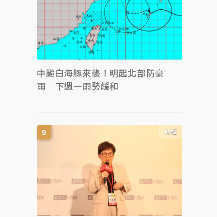
中颱白海豚來襲！明起北部防豪
雨 下週一雨勢緩和
財經