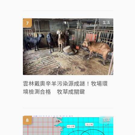
生活
雲林戴奧辛羊污染源成謎！牧場環
境檢測合格 牧草成關鍵
生活