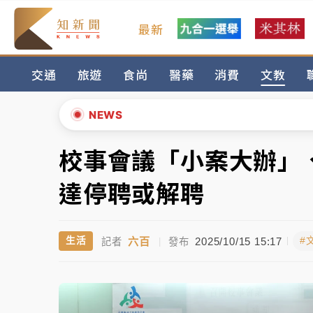
最新
女律師陳昱瑄詐慈濟10億！黃金158kg遭查
交通
旅遊
食尚
醫藥
消費
文教
暑假過三周才推「E宿新北打卡趣」！抽獎程
中信慈善基金會想增加董事人數！辜仲諒向法
NEWS
故宮《龍藏經》特展第2檔！今線上預約開賣
校事會議「小案大辦」、
▲
台東農業處長涉圖利渡假村！東檢抗告成功 
▼
達停聘或解聘
父親節泡湯了！中颱白海豚雨彈轟3天 「紅
六百
2025/10/15 15:17
生活
#
記者
|
發布
女律師陳昱瑄詐慈濟10億！黃金158kg遭查
暑假過三周才推「E宿新北打卡趣」！抽獎程
中信慈善基金會想增加董事人數！辜仲諒向法