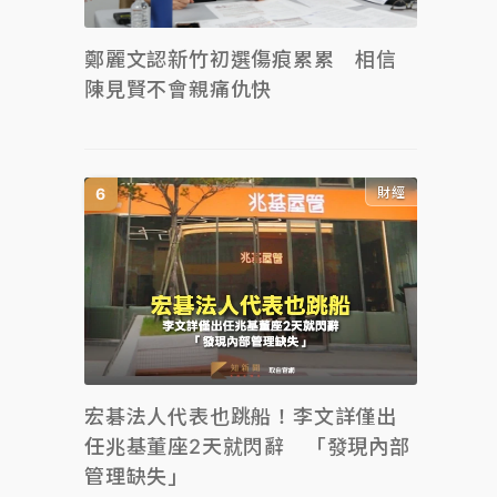
鄭麗文認新竹初選傷痕累累 相信
陳見賢不會親痛仇快
財經
宏碁法人代表也跳船！李文詳僅出
任兆基董座2天就閃辭 「發現內部
管理缺失」