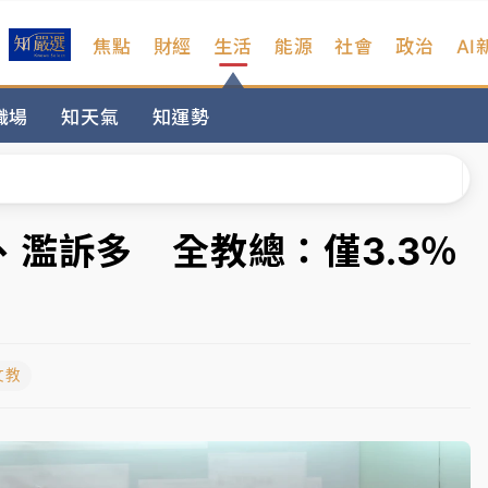
焦點
財經
生活
能源
社會
政治
AI
扣畫面曝光
職場
知天氣
知運勢
序複雜 觀旅局回應了
院聲請遭駁 理由曝光
一度塞車 周六起展出延長至晚上7時
濫訴多 全教總：僅3.3％
今重開羈押庭
到發紫」降雨熱區曝
文教
扣畫面曝光
序複雜 觀旅局回應了
院聲請遭駁 理由曝光