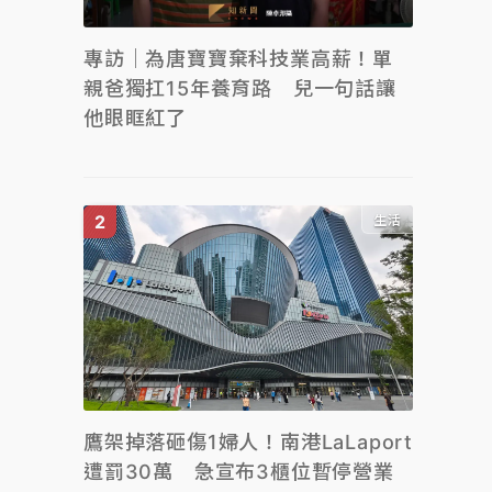
專訪｜為唐寶寶棄科技業高薪！單
親爸獨扛15年養育路 兒一句話讓
他眼眶紅了
生活
鷹架掉落砸傷1婦人！南港LaLaport
遭罰30萬 急宣布3櫃位暫停營業