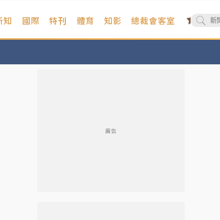
新知
國際
特刊
體育
知影
總裁會客室
廣告