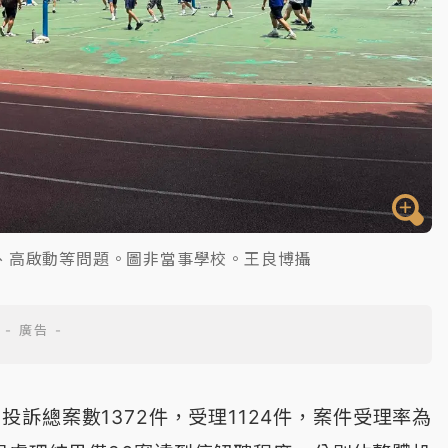
、高啟動等問題。圖非當事學校。王良博攝
0投訴總案數1372件，受理1124件，案件受理率為