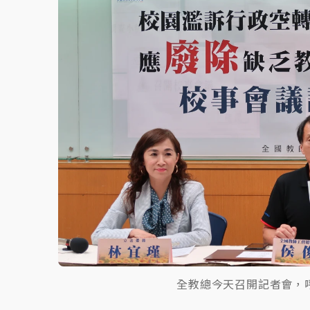
故宮《龍藏經》特展第2檔！今線上預約開賣
台東農業處長涉圖利渡假村！東檢抗告成功 
父親節泡湯了！中颱白海豚雨彈轟3天 「紅
全教總今天召開記者會，