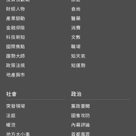
財經人物
食尚
產業脈動
醫藥
金融保險
消費
科技新知
文教
國際焦點
職場
趨勢大師
知天氣
政策法規
知運勢
地產房市
社會
政治
突發現場
黨政要聞
法庭
國會攻防
暖流
內幕評論
地方大小事
首都風雲