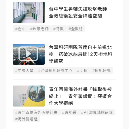
台中學生暑輔失控攻擊老師
全教總籲設安全隔離空間
#台中
#攻擊老師
#特教
#全教總
台灣科研團隊首度自主前進北
極 搭破冰船展開12天極地科
學研究
#中央大學
#台灣極地研究中心
#北極
#極地研究
青年百億海外計畫「錄取後被
終止」 青年署證實：突遭合
作大學拒絕
#青年百億海外圓夢計畫
#青年署
#AI 演算法遠征隊
#海外翱翔組