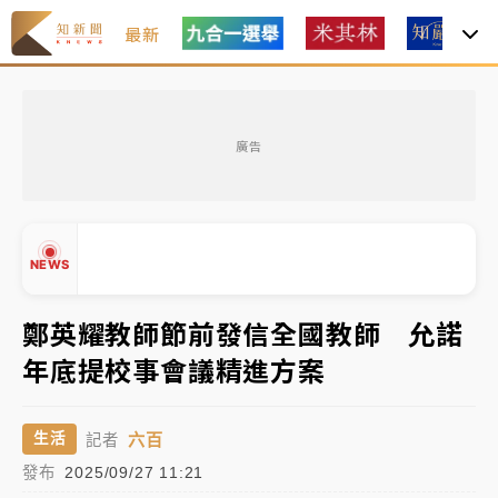
最新
女律師陳昱瑄詐慈濟10億！黃金158kg遭查扣畫面曝光
廣告
暑假過三周才推「E宿新北打卡趣」！抽獎程序複雜 觀
旅局回應了
中信慈善基金會想增加董事人數！辜仲諒向法院聲請遭
NEWS
駁 理由曝光
故宮《龍藏經》特展第2檔！今線上預約開賣一度塞車
鄭英耀教師節前發信全國教師 允諾
周六起展出延長至晚上7時
年底提校事會議精進方案
台東農業處長涉圖利渡假村！東檢抗告成功 今重開羈
▲
押庭
▼
六百
生活
記者
父親節泡湯了！中颱白海豚雨彈轟3天 「紅到發紫」降
發布
2025/09/27 11:21
雨熱區曝