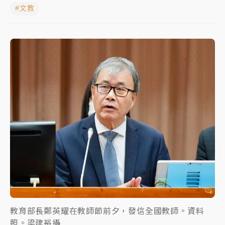
#文教
女律師陳昱瑄詐慈濟10億！黃金158kg遭查扣畫面曝光
暑假過三周才推「E宿新北打卡趣」！抽獎程序複雜 觀
旅局回應了
中信慈善基金會想增加董事人數！辜仲諒向法院聲請遭
駁 理由曝光
故宮《龍藏經》特展第2檔！今線上預約開賣一度塞車
周六起展出延長至晚上7時
台東農業處長涉圖利渡假村！東檢抗告成功 今重開羈
押庭
父親節泡湯了！中颱白海豚雨彈轟3天 「紅到發紫」降
雨熱區曝
教育部長鄭英耀在教師節前夕，發信全國教師。資料
照。梁建裕攝