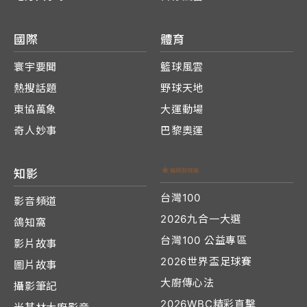
國際
體育
寰宇要聞
籃球風雲
熱搜話題
野球天地
東協萬象
大運動場
奇人妙事
巴黎奧運
知影
台灣100
影音頻道
2026九合一大選
鴿知窩
台灣100 公益專區
影片故事
2026世界盃足球賽
圖片故事
大廚傳心法
攝影筆記
2026WBC精彩直擊