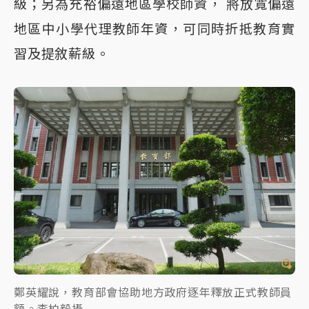
級；另為充裕偏遠地區學校師資， 將放寬偏遠
地區中小學代理教師年資，可同時折抵教育實
習及提敘薪級。
鄭英耀說，教育部會協助地方政府逐年釋放正式教師員
額。李柏毅攝