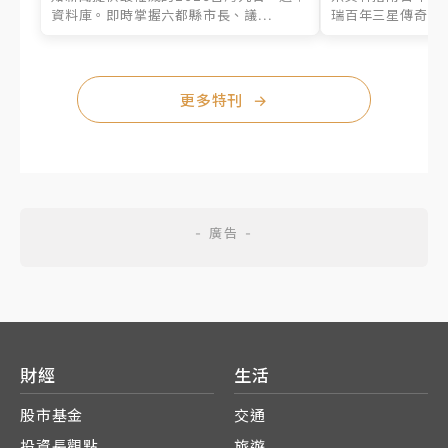
資料庫。即時掌握六都縣市長、議...
瑞百年三星傳奇、台
更多特刊
→
財經
生活
股市基金
交通
投資長觀點
旅遊