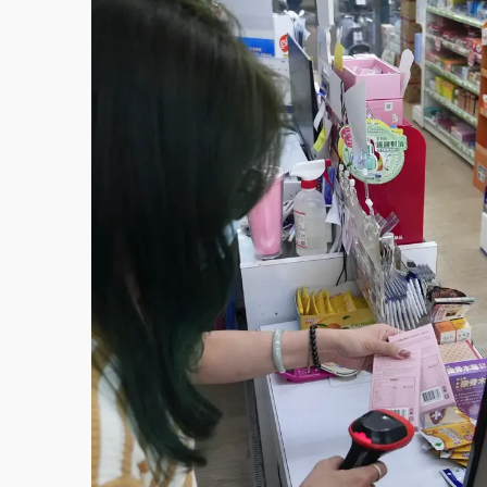
中颱白海豚環流掠北海！今明防劇烈降雨 東
周末精選｜
慈濟遭詐10億完整始末曝！律師
本周爆款短影音｜
柯文哲帶電子手鐶拄拐杖現
周末精選｜
跨境網購族注意！EZ Way若改
蔣萬安的建中同學！47歲法律學霸戰桃園 公