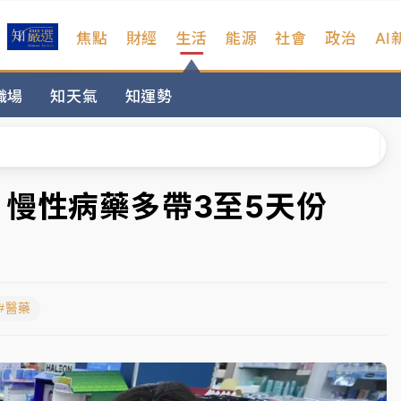
焦點
財經
生活
能源
社會
政治
AI
遠雄海洋買1送1
職場
知天氣
知運勢
拖吊 中午開放水門周邊紅黃線停車
部高溫飆38度
掮客大玩兩面手法 郭台銘、蔡英文成關鍵
！慢性病藥多帶3至5天份
身／周玉蔻蔡玉真開撕爆料
由政府委任 預算難關如何解？
#醫藥
開上任首要3件事
遠雄海洋買1送1
拖吊 中午開放水門周邊紅黃線停車