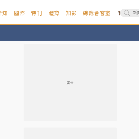
新知
國際
特刊
體育
知影
總裁會客室
廣告