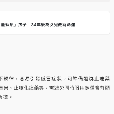
龍蝦爪」孩子 34年後為女兒改寫命運
不規律，容易引發感冒症狀。可準備退燒止痛藥
塞藥、止咳化痰藥等。需避免同時服用多種含有類
負擔。