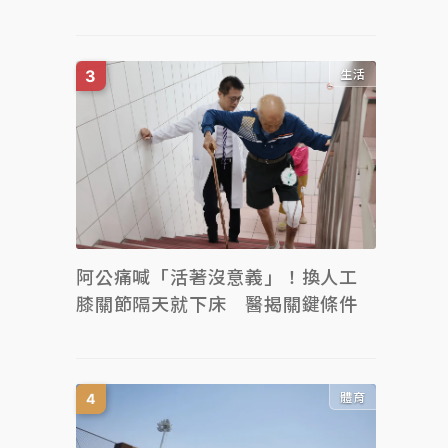
生活
阿公痛喊「活著沒意義」！換人工
膝關節隔天就下床 醫揭關鍵條件
體育