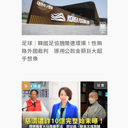
足球｜韓國足協醜聞連環爆！性賄
賂外國裁判 挪用公款金額巨大超
乎想像
社會