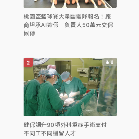
桃園盃籃球賽大量幽靈隊報名！廠
商坦承AI造假 負責人50萬元交保
候傳
生活
健保調升90項外科重症手術支付
不同工不同酬留人才