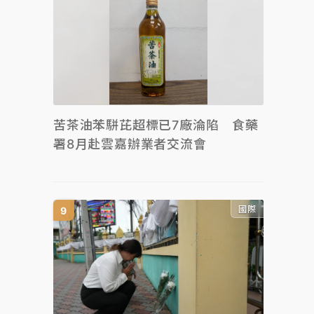
苦茶油苯駢芘超標已7廠淪陷 食藥
署8月赴雲嘉辦業者交流會
國際