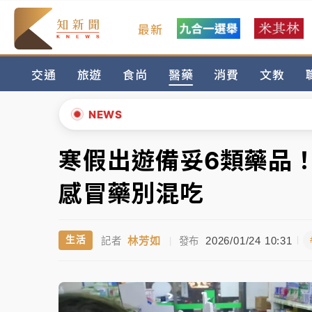
最新
父親節玩樂園！六福村今明2天「爸爸免費」 
交通
旅遊
食尚
醫藥
消費
文教
白海豚逼近！新北高灘地停車場下午4時強制
中颱白海豚環流掠北海！今明防劇烈降雨 東
NEWS
周末精選｜
慈濟遭詐10億完整始末曝！律師
寒假出遊備妥6類藥品
▲
本周爆款短影音｜
柯文哲帶電子手鐶拄拐杖現
▼
感冒藥別混吃
周末精選｜
跨境網購族注意！EZ Way若改
林芳如
2026/01/24 10:31
生活
記者
|
發布
蔣萬安的建中同學！47歲法律學霸戰桃園 公
父親節玩樂園！六福村今明2天「爸爸免費」 
白海豚逼近！新北高灘地停車場下午4時強制