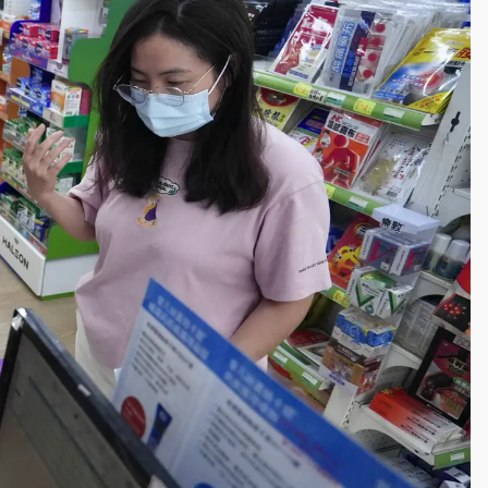
部高溫飆38度
掮客大玩兩面手法 郭台銘、蔡英文成關鍵
身／周玉蔻蔡玉真開撕爆料
由政府委任 預算難關如何解？
開上任首要3件事