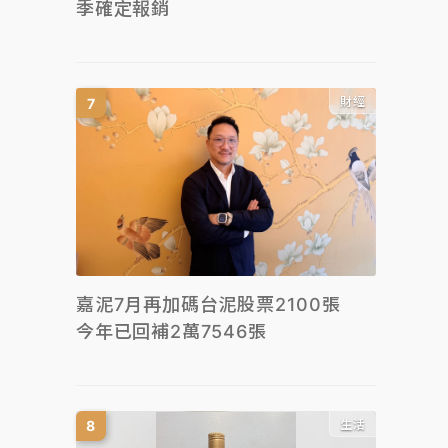
季確定報銷
財經
嘉泥7月再加碼台泥股票2100張
今年已回補2萬7546張
生活