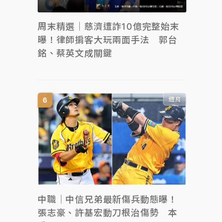
周末精選｜慈濟遭詐10億完整始末
曝！律師掮客大玩兩面手法 郭台
銘、蔡英文成關鍵
體育
中職｜中信兄弟最新傷兵動態曝！
張志豪、許基宏動刀根治傷勢 本