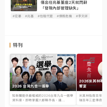
僅出任兆基董座2天就閃辭
「發現內部管理缺失」
#宏碁
#兆基
#包租代管
#債務危機
#李文詳
特刊
2026米其林專
2026 台灣九合一選舉
饗宴
知新聞提供最權威的2026台灣九合一選舉
米其林指南百年之
資料庫。即時掌握六都縣市長、議...
瑞百年三星傳奇、台