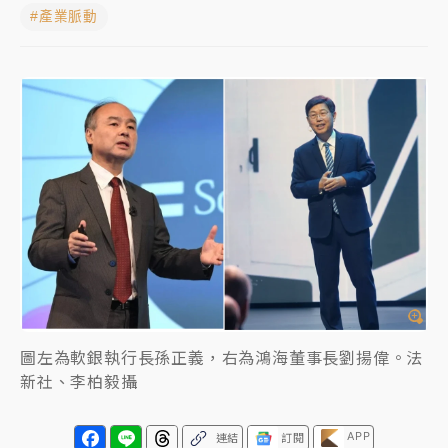
#產業脈動
蔣萬安的建中同學！47歲法律學霸戰桃園 公開上任首
要3件事
父親節玩樂園！六福村今明2天「爸爸免費」 遠雄海洋
買1送1
白海豚逼近！新北高灘地停車場下午4時強制拖吊 中午
開放水門周邊紅黃線停車
中颱白海豚環流掠北海！今明防劇烈降雨 東部高溫飆
38度
周末精選｜
慈濟遭詐10億完整始末曝！律師掮客大玩兩
面手法 郭台銘、蔡英文成關鍵
圖左為軟銀執行長孫正義，右為鴻海董事長劉揚偉。法
本周爆款短影音｜
柯文哲帶電子手鐶拄拐杖現身／周玉
蔻蔡玉真開撕爆料
新社、李柏毅攝
周末精選｜
跨境網購族注意！EZ Way若改由政府委
APP
連結
訂閱
任 預算難關如何解？