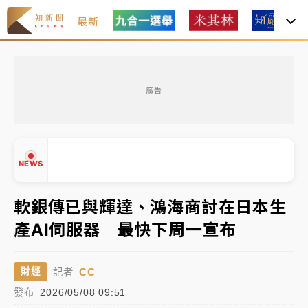
最新
父親節玩樂園！六福村今明2天「爸爸免費」 遠雄海洋
買1送1
廣告
白海豚逼近！新北高灘地停車場下午4時強制拖吊 中午
開放水門周邊紅黃線停車
中颱白海豚環流掠北海！今明防劇烈降雨 東部高溫飆
NEWS
38度
周末精選｜
慈濟遭詐10億完整始末曝！律師掮客大玩兩
軟銀傳已與輝達、鴻海商討在日本生
面手法 郭台銘、蔡英文成關鍵
產AI伺服器 最快下周一宣布
▲
本周爆款短影音｜
柯文哲帶電子手鐶拄拐杖現身／周玉
▼
蔻蔡玉真開撕爆料
CC
財經
記者
周末精選｜
跨境網購族注意！EZ Way若改由政府委
發布
2026/05/08 09:51
任 預算難關如何解？