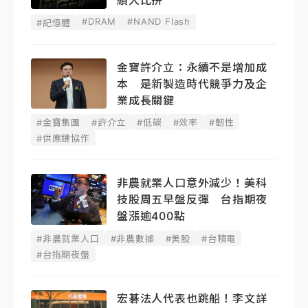
績大比拚
#DRAM
#NAND Flash
#記憶體
金寶許介立：永續不是增加成
本 是新製造時代競爭力及企
業成長關鍵
#金寶集團
#許介立
#低碳
#效率
#韌性
#供應鏈協作
非農就業人口意外減少！美科
技股周五早盤反彈 台指期夜
盤漲逾400點
#非農就業人口
#非農數據
#美股
#台積電
#台指期夜盤
宏碁法人代表也跳船！李文詳