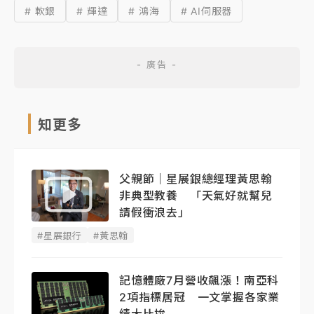
# 軟銀
# 輝達
# 鴻海
# AI伺服器
知更多
父親節｜星展銀總經理黃思翰
非典型教養 「天氣好就幫兒
請假衝浪去」
#星展銀行
#黃思翰
記憶體廠7月營收飆漲！南亞科
2項指標居冠 一文掌握各家業