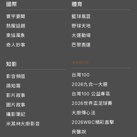
國際
體育
寰宇要聞
籃球風雲
熱搜話題
野球天地
東協萬象
大運動場
奇人妙事
巴黎奧運
知影
台灣100
影音頻道
2026九合一大選
鴿知窩
台灣100 公益專區
影片故事
2026世界盃足球賽
圖片故事
大廚傳心法
攝影筆記
2026WBC精彩直擊
米其林大廚影音
良醫說