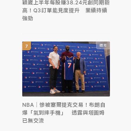
穎崴上半年每股賺38.24元創同期新
高！Q3訂單能見度提升 業續持續
強勁
體育
NBA｜慘被塞爾提克交易！布朗自
爆「氣到摔手機」 透露與塔圖姆
已無交流