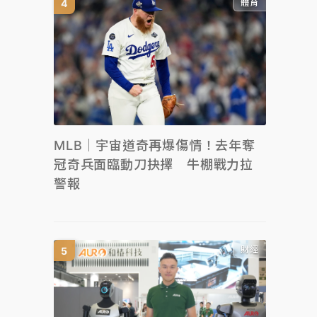
體育
MLB｜宇宙道奇再爆傷情！去年奪
冠奇兵面臨動刀抉擇 牛棚戰力拉
警報
財經