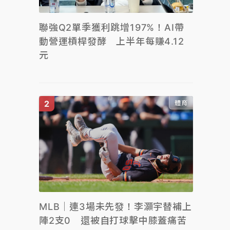
聯強Q2單季獲利跳增197%！AI帶
動營運槓桿發酵 上半年每賺4.12
元
體育
MLB｜連3場未先發！李灝宇替補上
陣2支0 還被自打球擊中膝蓋痛苦