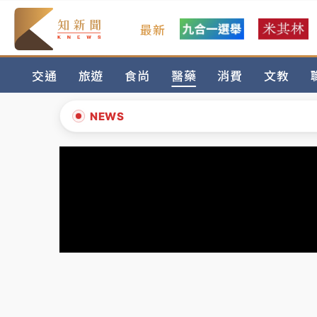
最新
女律師陳昱瑄詐慈濟10億！黃金158kg遭查
交通
旅遊
食尚
醫藥
消費
文教
暑假過三周才推「E宿新北打卡趣」！抽獎程
中信慈善基金會想增加董事人數！辜仲諒向法
NEWS
故宮《龍藏經》特展第2檔！今線上預約開賣
▲
台東農業處長涉圖利渡假村！東檢抗告成功 
▼
父親節泡湯了！中颱白海豚雨彈轟3天 「紅
女律師陳昱瑄詐慈濟10億！黃金158kg遭查
暑假過三周才推「E宿新北打卡趣」！抽獎程
中信慈善基金會想增加董事人數！辜仲諒向法