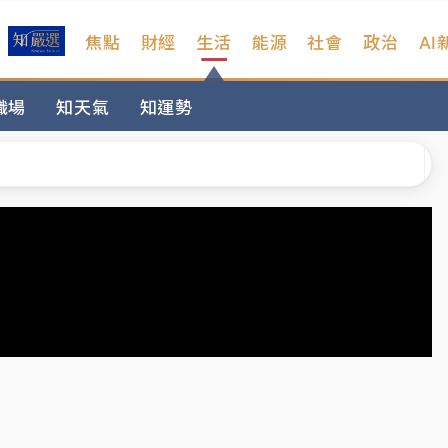
焦點
財經
生活
能源
社會
政治
AI
扣畫面曝光
職場
知天氣
知運勢
序複雜 觀旅局回應了
院聲請遭駁 理由曝光
一度塞車 周六起展出延長至晚上7時
今重開羈押庭
到發紫」降雨熱區曝
扣畫面曝光
序複雜 觀旅局回應了
院聲請遭駁 理由曝光