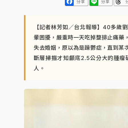
分享
分享
【記者林芳如／台北報導】40多歲
暈困擾，嚴重時一天吃掉整排止痛藥
失去婚姻，原以為是躁鬱症，直到某
斷層掃描才知顱底2.5公分大的腫
人。