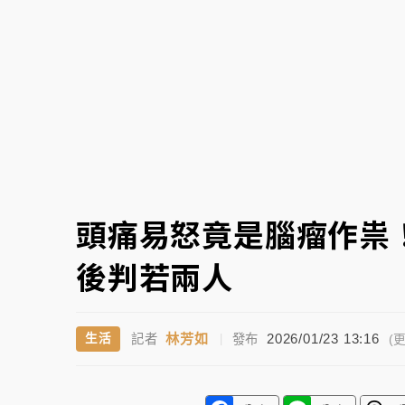
故宮《龍藏經》特展第2檔！今線上預約開賣
台東農業處長涉圖利渡假村！東檢抗告成功 
父親節泡湯了！中颱白海豚雨彈轟3天 「紅
頭痛易怒竟是腦瘤作祟
後判若兩人
林芳如
2026/01/23 13:16
生活
記者
|
發布
(更