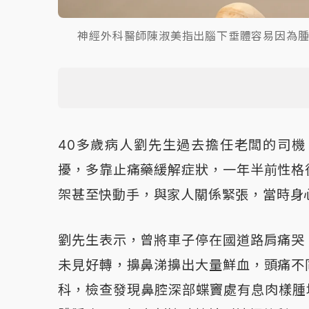
神經外科醫師陳淑美指出腦下垂體容易因為
40多歲病人劉先生過去擔任老闆的司
擾，多靠止痛藥緩解症狀，一年半前性格
架甚至快動手，與家人關係緊張，當時身
劉先生表示，曾將車子停在國道路肩痛哭
未見好轉，擤鼻涕擤出大量鮮血，頭痛不
科，檢查發現鼻腔深部蝶竇處有息肉樣腫