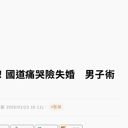
一度塞車 周六起展出延長至晚上7時
今重開羈押庭
到發紫」降雨熱區曝
！國道痛哭險失婚 男子術
#醫藥
新 2026/01/23 16:11)