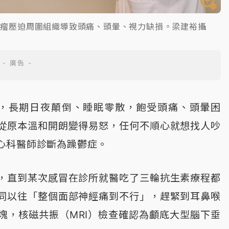
腫瘤壓迫周圍組織導致頭痛、頭暈、視力缺損。梁建裕攝
機，長期日夜顛倒、睡眠零散，飽受頭痛、頭暈困
從原本溫和開朗變得易怒，任何不順心就想找人吵
心科醫師診斷為躁鬱症。
，直到某次感冒在診所就醫吃了三輪抗生素療程都
同以往「整個面部神經痛到不行」，趕緊到耳鼻喉
塊，核磁共振（MRI）檢查確認為顱底大型腦下垂