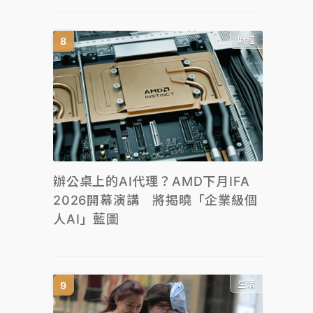
財經
辦公桌上的AI代理？AMD下月IFA
2026開幕演講 將揭曉「企業級個
人AI」藍圖
生活