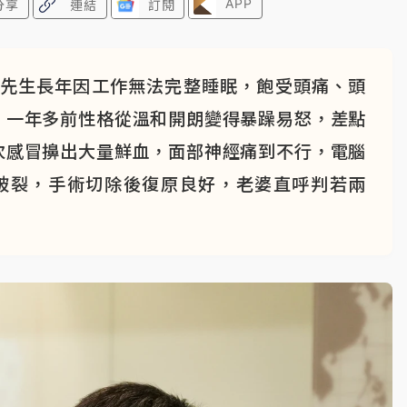
APP
分享
連結
訂閱
劉先生長年因工作無法完整睡眠，飽受頭痛、頭
，一年多前性格從溫和開朗變得暴躁易怒，差點
次感冒擤出大量鮮血，面部神經痛到不行，電腦
瘤破裂，手術切除後復原良好，老婆直呼判若兩