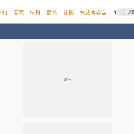
新知
國際
特刊
體育
知影
總裁會客室
廣告