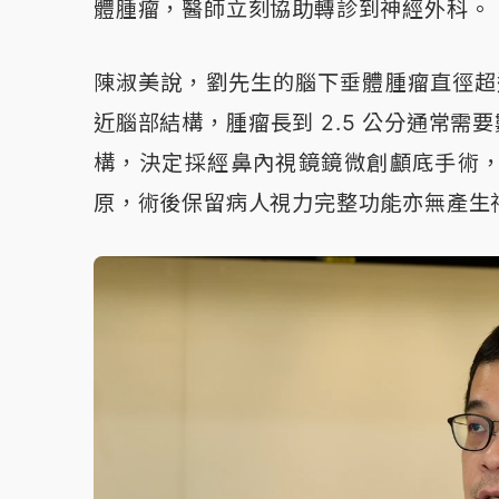
體腫瘤，醫師立刻協助轉診到神經外科。
陳淑美說，劉先生的腦下垂體腫瘤直徑超
近腦部結構，腫瘤長到 2.5 公分通常
構，決定採經鼻內視鏡鏡微創顱底手術
原，術後保留病人視力完整功能亦無產生