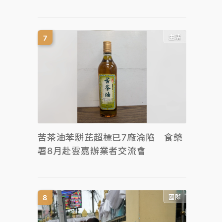
生活
苦茶油苯駢芘超標已7廠淪陷 食藥
署8月赴雲嘉辦業者交流會
國際