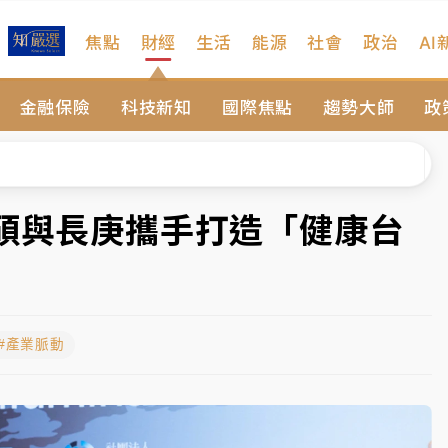
焦點
財經
生活
能源
社會
政治
AI
遠雄海洋買1送1
金融保險
科技新知
國際焦點
趨勢大師
政
拖吊 中午開放水門周邊紅黃線停車
部高溫飆38度
掮客大玩兩面手法 郭台銘、蔡英文成關鍵
華碩與長庚攜手打造「健康台
身／周玉蔻蔡玉真開撕爆料
由政府委任 預算難關如何解？
#產業脈動
開上任首要3件事
遠雄海洋買1送1
拖吊 中午開放水門周邊紅黃線停車