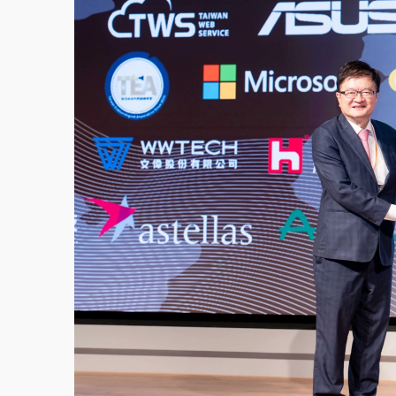
中颱白海豚環流掠北海！今明防劇烈降雨 東
周末精選｜
慈濟遭詐10億完整始末曝！律師
本周爆款短影音｜
柯文哲帶電子手鐶拄拐杖現
周末精選｜
跨境網購族注意！EZ Way若改
蔣萬安的建中同學！47歲法律學霸戰桃園 公