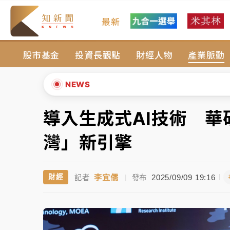
最新
父親節玩樂園！六福村今明2天「爸爸免費」 
股市基金
投資長觀點
財經人物
產業脈動
白海豚逼近！新北高灘地停車場下午4時強制
中颱白海豚環流掠北海！今明防劇烈降雨 東
NEWS
周末精選｜
慈濟遭詐10億完整始末曝！律師
導入生成式AI技術 
▲
本周爆款短影音｜
柯文哲帶電子手鐶拄拐杖現
▼
灣」新引擎
周末精選｜
跨境網購族注意！EZ Way若改
李宜儒
2025/09/09 19:16
財經
記者
|
發布
蔣萬安的建中同學！47歲法律學霸戰桃園 公
父親節玩樂園！六福村今明2天「爸爸免費」 
白海豚逼近！新北高灘地停車場下午4時強制