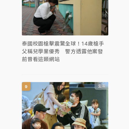
泰國校園槍擊震驚全球！14歲槍手
父稱兒學業優秀 警方透露他案發
前曾看這類網站
生活