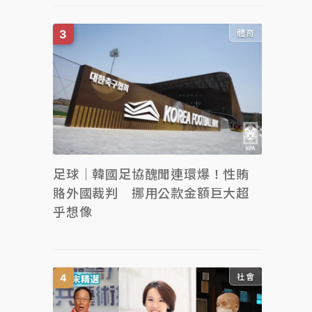
體育
足球｜韓國足協醜聞連環爆！性賄
賂外國裁判 挪用公款金額巨大超
乎想像
社會