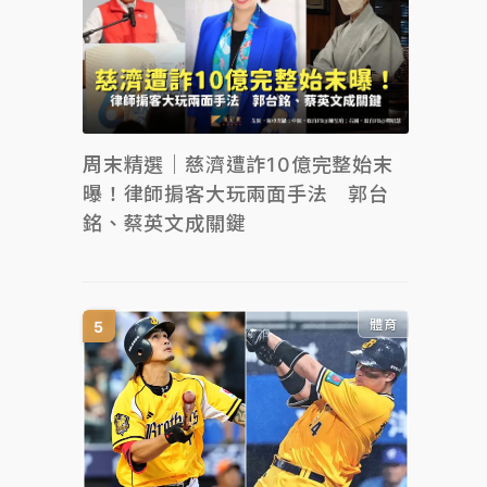
周末精選｜慈濟遭詐10億完整始末
曝！律師掮客大玩兩面手法 郭台
銘、蔡英文成關鍵
體育