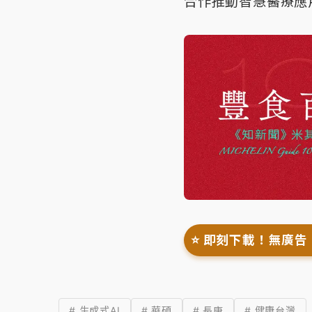
合作推動智慧醫療應
⭐️ 即刻下載！無廣告
# 生成式AI
# 華碩
# 長庚
# 健康台灣