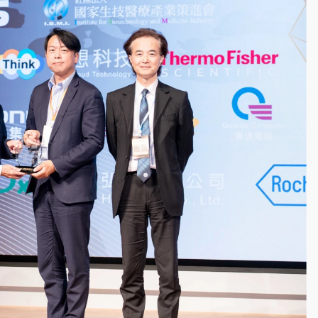
部高溫飆38度
掮客大玩兩面手法 郭台銘、蔡英文成關鍵
身／周玉蔻蔡玉真開撕爆料
由政府委任 預算難關如何解？
開上任首要3件事