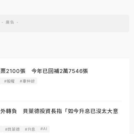
票2100張 今年已回補2萬7546張
#股權
#辜仲諒
意外轉負 貝萊德投資長指「如今升息已沒太大意
#AI
據
#貝萊德
#升息