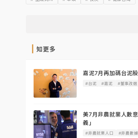
知更多
嘉泥7月再加碼台泥股
#台泥
#嘉泥
#董事改選
美7月非農就業人數
義」
#非農就業人口
#非農數