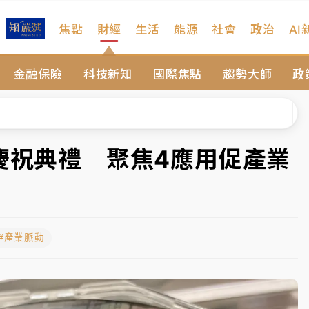
焦點
財經
生活
能源
社會
政治
AI
扣畫面曝光
金融保險
科技新知
國際焦點
趨勢大師
政
序複雜 觀旅局回應了
院聲請遭駁 理由曝光
一度塞車 周六起展出延長至晚上7時
慶祝典禮 聚焦4應用促產業
今重開羈押庭
到發紫」降雨熱區曝
#產業脈動
扣畫面曝光
序複雜 觀旅局回應了
院聲請遭駁 理由曝光