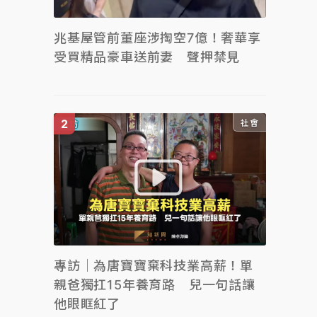
兆基屋管前董座涉掏空7億！奢華享
受買精品豪車送前妻 聲押禁見
社會
專訪｜為唐寶寶棄科技業高薪！單
親爸獨扛15年養育路 兒一句話讓
他眼眶紅了