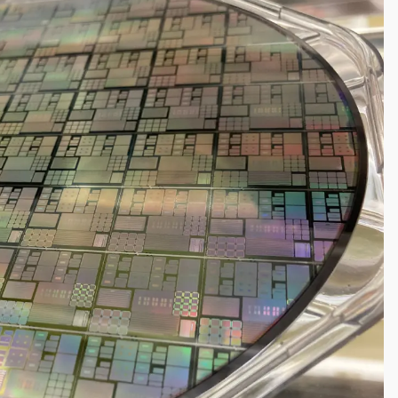
一度塞車 周六起展出延長至晚上7時
今重開羈押庭
到發紫」降雨熱區曝