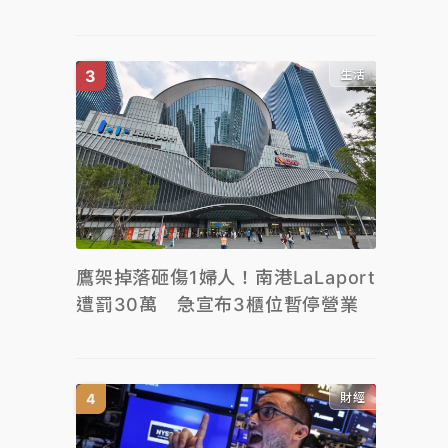
生活
鷹架掉落砸傷1婦人！南港LaLaport
遭罰30萬 急宣布3櫃位暫停營業
財經