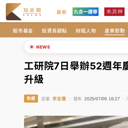
最新
女律師陳昱瑄詐慈濟10億！黃金158kg遭查
股市基金
投資長觀點
財經人物
產業脈動
暑假過三周才推「E宿新北打卡趣」！抽獎程
中信慈善基金會想增加董事人數！辜仲諒向法
NEWS
故宮《龍藏經》特展第2檔！今線上預約開賣
工研院7日舉辦52週年
▲
台東農業處長涉圖利渡假村！東檢抗告成功 
▼
升級
父親節泡湯了！中颱白海豚雨彈轟3天 「紅
李宜儒
2025/07/06 16:27
財經
記者
|
發布
女律師陳昱瑄詐慈濟10億！黃金158kg遭查
暑假過三周才推「E宿新北打卡趣」！抽獎程
中信慈善基金會想增加董事人數！辜仲諒向法