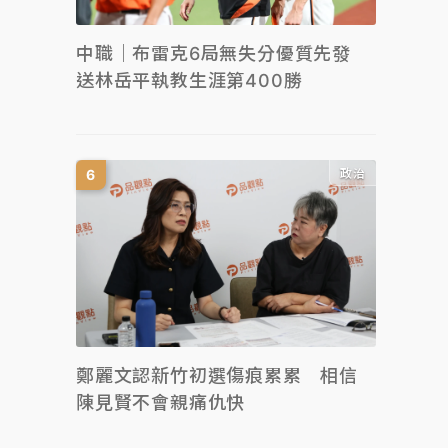
中職｜布雷克6局無失分優質先發
送林岳平執教生涯第400勝
政治
鄭麗文認新竹初選傷痕累累 相信
陳見賢不會親痛仇快