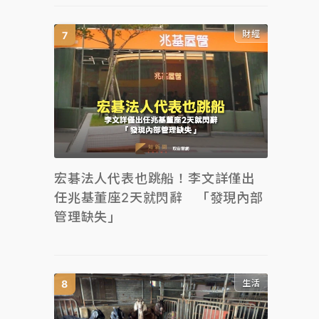
財經
宏碁法人代表也跳船！李文詳僅出
任兆基董座2天就閃辭 「發現內部
管理缺失」
生活