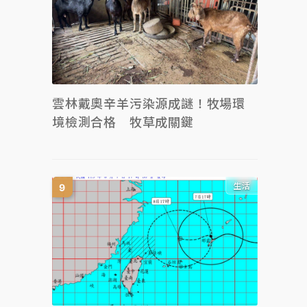
雲林戴奧辛羊污染源成謎！牧場環
境檢測合格 牧草成關鍵
生活