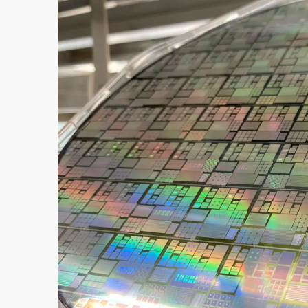
故宮《龍藏經》特展第2檔！今線上預約開賣
台東農業處長涉圖利渡假村！東檢抗告成功 
父親節泡湯了！中颱白海豚雨彈轟3天 「紅