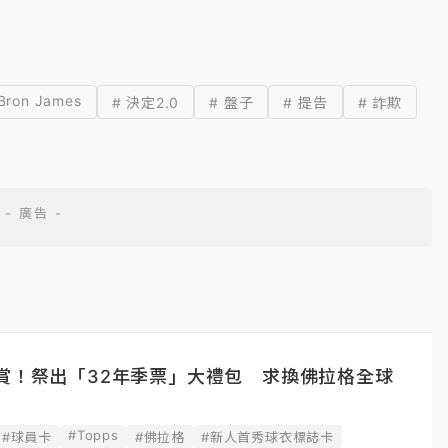
Bron James
# 決定2.0
# 盤子
# 提告
# 詐欺
賞！祭出「32年季票」大禮包 求換佛拉格全球
#Topps
#球員卡
#佛拉格
#新人首秀球衣標誌卡