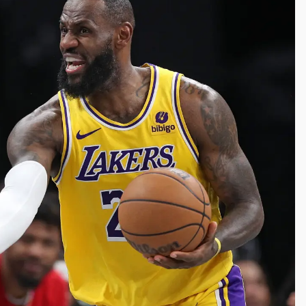
高罰4800＋拖吊費