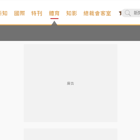
新知
國際
特刊
體育
知影
總裁會客室
廣告