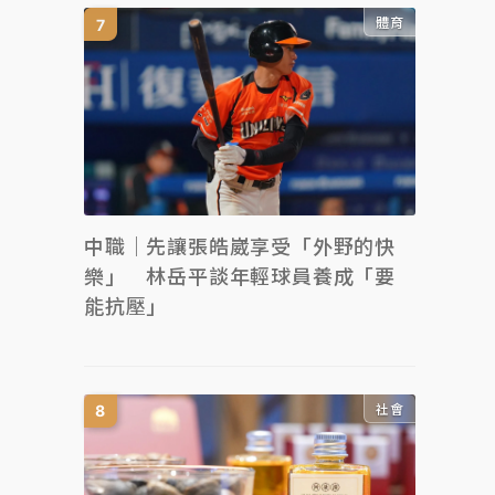
體育
中職｜先讓張皓崴享受「外野的快
樂」 林岳平談年輕球員養成「要
能抗壓」
社會