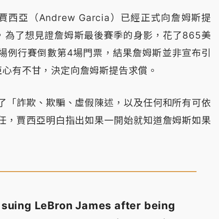
亞（Andrew Garcia）已經正式向詹姆斯提
，為了想見證詹姆斯最後賽季的身影，花了865美
主場例行賽倒數第4場門票，結果詹姆斯並非宣布引
亞心有不甘，決定向詹姆斯提告求償。
了「詐欺、欺騙、虛假陳述，以及任何和所有可依
任，賈西亞明白指出如果一開始就知道詹姆斯如果
s suing LeBron James after being