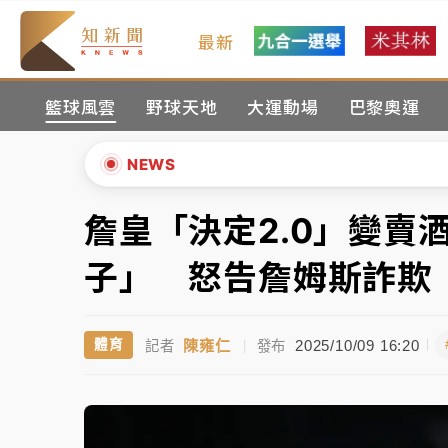
最新
油價持續凍漲！ 中油宣布下周一汽柴油價格
籃球風雲
野球天地
大運動場
巴黎奧運
中颱白海豚進逼！台北喜來登圍籬傾倒砸傷人
有片｜
白海豚暴風圈逼近！新北淡水赫見龍捲
NEWS
中颱白海豚風雨來了！中部以北防豪雨 今晚
詹皇「決定2.0」變賣
▲
白海豚逼近！北市水門只出不進 未移置車輛最
▼
子」 怒告詹姆斯詐欺
油價持續凍漲！ 中油宣布下周一汽柴油價格
陳雍仁
2025/10/09 16:20
體育
記者
|
發布
中颱白海豚進逼！台北喜來登圍籬傾倒砸傷人
有片｜
白海豚暴風圈逼近！新北淡水赫見龍捲
中颱白海豚風雨來了！中部以北防豪雨 今晚