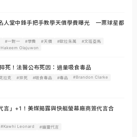
！名人堂中鋒手把手教學天價學費曝光 一票球星都
#一對一
#學費
#天價
#歐拉朱萬
#文班亞馬
#Hakeem Olajuwon
鋒猝死！法醫公布死因：過量吸食毒品
#Brandon Clarke
#克拉克
#猝死
#吸食毒品
#毒品
代言」+1！美媒揭露與快艇螢幕廠商簽代言合
#Kawhi Leonard
#幽靈代言