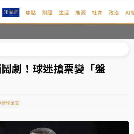
焦點
財經
生活
能源
社會
政治
AI
維持不變
 民權西路鷹架倒塌壓2車
風 榕樹連根拔起
、明天影響最劇烈
酒鬧劇！球迷搶票變「盤
高罰4800＋拖吊費
維持不變
#籃球風雲
 民權西路鷹架倒塌壓2車
風 榕樹連根拔起
、明天影響最劇烈