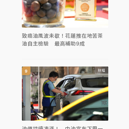
致癌油風波未歇！花蓮推在地苦茶
油自主檢驗 最高補助9成
財經
油價持續凍漲！ 中油宣布下周一