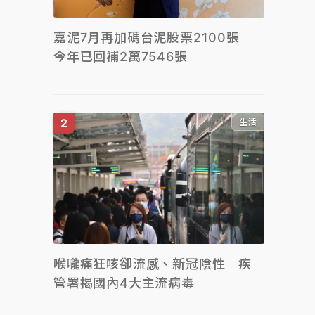
嘉泥7月再加碼台泥股票2100張
今年已回補2萬7546張
生活
喉嚨痛狂咳卻流感、新冠陰性 疾
管署揭國內4大主流病毒