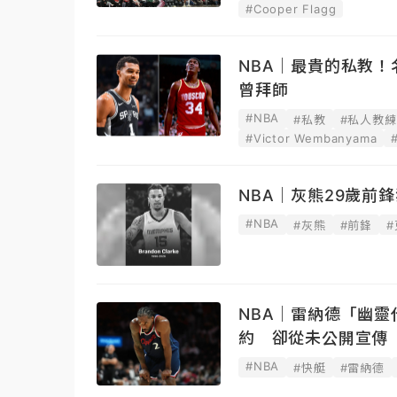
#Cooper Flagg
NBA｜最貴的私教
曾拜師
#NBA
#私教
#私人教練
#Victor Wembanyama
NBA｜灰熊29歲前
#NBA
#灰熊
#前鋒
NBA｜雷納德「幽靈
約 卻從未公開宣傳
#NBA
#快艇
#雷納德