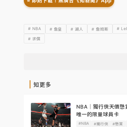
⭐️ 即刻下載！無廣告《知新聞》App
# NBA
# Le
# 詹皇
# 湖人
# 詹姆斯
# 求償
知更多
NBA｜獨行俠天價懸
唯一的限量球員卡
#NBA
#獨行俠
#懸賞