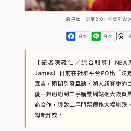
詹皇因「決定2.0」引發軒
分享
分享
【記者陳雍仁／綜合報導】NBA湖
James）日前在社群平台PO出「決
宣言，瞬間引發轟動，湖人新賽季的
後一舞紛紛到二手購票網站砸大錢買
商合作，導致二手門票價格大幅崩跌
姆斯詐欺。