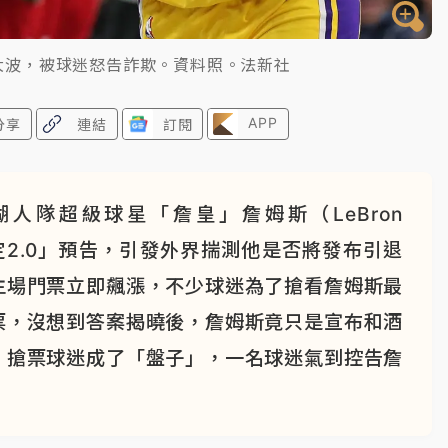
然大波，被球迷怒告詐欺。資料照。法新社
APP
分享
連結
訂閱
人隊超級球星「詹皇」詹姆斯（LeBron
定2.0」預告，引發外界揣測他是否將發布引退
主場門票立即飆漲，不少球迷為了搶看詹姆斯最
票，沒想到答案揭曉後，詹姆斯竟只是宣布和酒
，搶票球迷成了「盤子」，一名球迷氣到控告詹