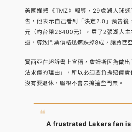
美國媒體《TMZ》報導，29歲湖人球迷賈西
告，他表示自己看到「決定2.0」預告後
元（約台幣26400元），買了2張湖人
退，導致門票價格迅速跌掉8成，讓賈西
賈西亞在起訴書上宣稱，詹姆斯因為做出
法求償的理由」，所以必須要負擔賠償責
沒有要退休，壓根不會去搶這些門票。
A frustrated Lakers fan i