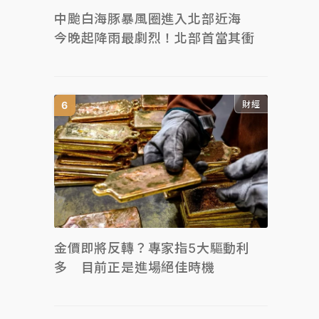
中颱白海豚暴風圈進入北部近海
今晚起降雨最劇烈！北部首當其衝
財經
金價即將反轉？專家指5大驅動利
多 目前正是進場絕佳時機