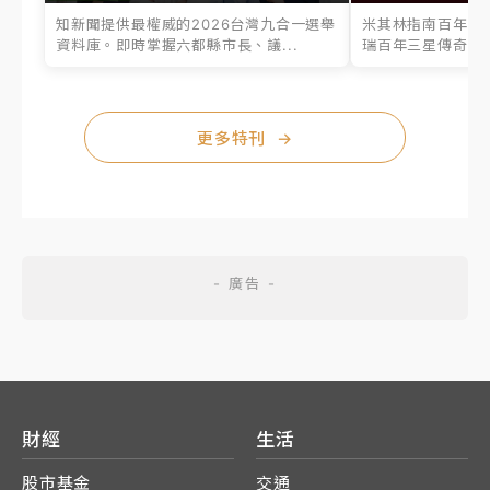
知新聞提供最權威的2026台灣九合一選舉
米其林指南百年之
資料庫。即時掌握六都縣市長、議...
瑞百年三星傳奇、台
更多特刊
→
財經
生活
股市基金
交通