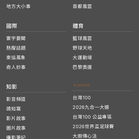
地方大小事
首都風雲
國際
體育
寰宇要聞
籃球風雲
熱搜話題
野球天地
東協萬象
大運動場
奇人妙事
巴黎奧運
知影
台灣100
影音頻道
2026九合一大選
鴿知窩
台灣100 公益專區
影片故事
2026世界盃足球賽
圖片故事
大廚傳心法
攝影筆記