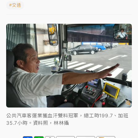
#交通
女律師陳昱瑄詐慈濟10億！黃金158kg遭查扣畫面曝光
暑假過三周才推「E宿新北打卡趣」！抽獎程序複雜 觀
旅局回應了
中信慈善基金會想增加董事人數！辜仲諒向法院聲請遭
駁 理由曝光
故宮《龍藏經》特展第2檔！今線上預約開賣一度塞車
周六起展出延長至晚上7時
台東農業處長涉圖利渡假村！東檢抗告成功 今重開羈
押庭
父親節泡湯了！中颱白海豚雨彈轟3天 「紅到發紫」降
雨熱區曝
公共汽車客運業獲血汗雙料冠軍，總工時199.7、加班
35.7小時。資料照，林林攝