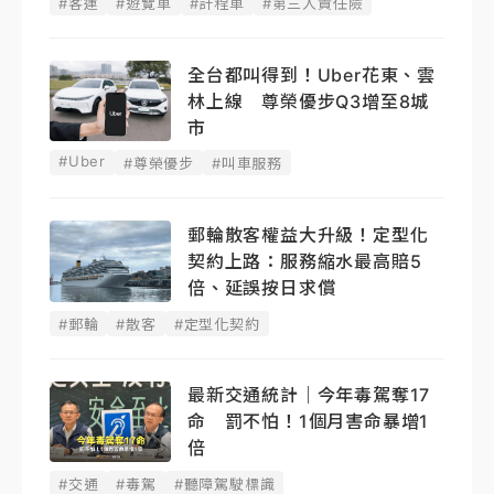
#客運
#遊覽車
#計程車
#第三人責任險
全台都叫得到！Uber花東、雲
林上線 尊榮優步Q3增至8城
市
#Uber
#尊榮優步
#叫車服務
郵輪散客權益大升級！定型化
契約上路：服務縮水最高賠5
倍、延誤按日求償
#郵輪
#散客
#定型化契約
最新交通統計｜今年毒駕奪17
命 罰不怕！1個月害命暴增1
倍
#交通
#毒駕
#聽障駕駛標識