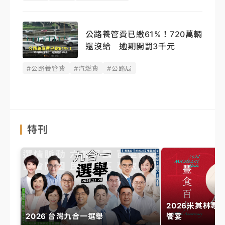
公路養管費已繳61%！720萬輛
還沒給 逾期開罰3千元
#公路養管費
#汽燃費
#公路局
特刊
2026米其林專
2026 台灣九合一選舉
饗宴