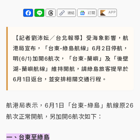
APP
NBA｜
傳奇名帥驚傳離世！曾以「瘋狂籃球」震撼聯
連結
訂閱
盟 兩大愛徒向他致
【記者劉沛妘／台北報導】受海象影響，航
港局宣布，「台東-綠島航線」6月2日停航，
明(6/1)加開6航次，「台東-蘭嶼」及「後壁
湖-蘭嶼航線」維持開航，請綠島旅客提早於
6月1日返台，並安排相關交通行程。
航港局表示，6月1日「台東-綠島」航線原26
航次正常開航，另加開6航次如下：
一、台東至綠島