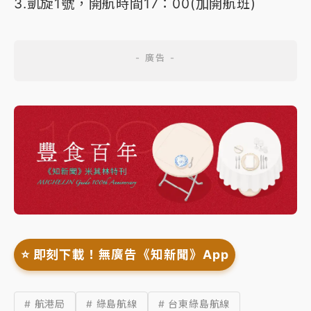
3.凱旋1號，開航時間17：00(加開航班)
⭐️ 即刻下載！無廣告《知新聞》App
# 航港局
# 綠島航線
# 台東綠島航線