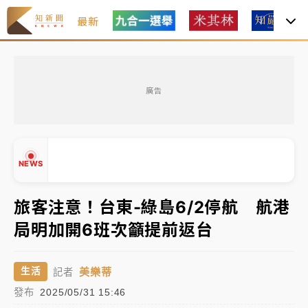
最新
中租控股7月營收創今年新高 前7月獲利成長6%
廣告
獨家｜
和欣客運總裁逝世！少東涉洗錢遭收押 戴手銬
腳鐐提前奔靈堂畫面曝
處置制度大變革！ 證交所今起縮短股票「關禁閉」天
NEWS
數與撮合時間
旅客注意！台東-綠島6/2停航 航港
才續任就飛美國大學面試 清大校長高為元致歉：機會
到來時引起我的好奇
局明加開6班次籲提前返台
▲
白海豚颱風解除海警 西南風來了！4縣市大雨特報、各
▼
地午後雷雨
美樂蒂
生活
記者
分析｜
7月營收甫首破單月9000億元下半年續旺指
發布
2025/05/31 15:46
標？ 鴻海本週法說法人關注的四大重點