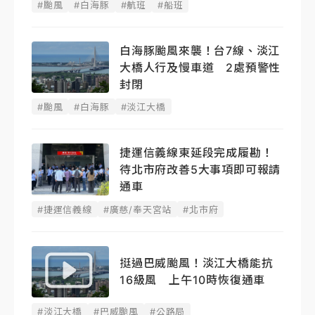
#颱風
#白海豚
#航班
#船班
白海豚颱風來襲！台7線、淡江
大橋人行及慢車道 2處預警性
封閉
#颱風
#白海豚
#淡江大橋
捷運信義線東延段完成履勘！
待北市府改善5大事項即可報請
通車
#捷運信義線
#廣慈/奉天宮站
#北市府
挺過巴威颱風！淡江大橋能抗
16級風 上午10時恢復通車
#淡江大橋
#巴威颱風
#公路局