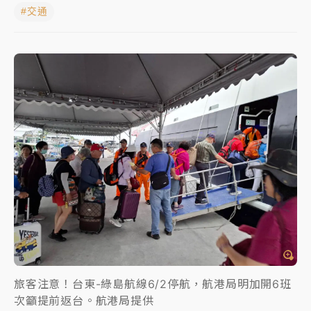
#交通
NBA｜
傳奇名帥驚傳離世！曾以「瘋狂籃球」震撼聯
盟 兩大愛徒向他致
中租控股7月營收創今年新高 前7月獲利成長6%
獨家｜
和欣客運總裁逝世！少東涉洗錢遭收押 戴手銬
腳鐐提前奔靈堂畫面曝
處置制度大變革！ 證交所今起縮短股票「關禁閉」天
數與撮合時間
才續任就飛美國大學面試 清大校長高為元致歉：機會
到來時引起我的好奇
白海豚颱風解除海警 西南風來了！4縣市大雨特報、各
地午後雷雨
旅客注意！台東-綠島航線6/2停航，航港局明加開6班
分析｜
7月營收甫首破單月9000億元下半年續旺指
次籲提前返台。航港局提供
標？ 鴻海本週法說法人關注的四大重點