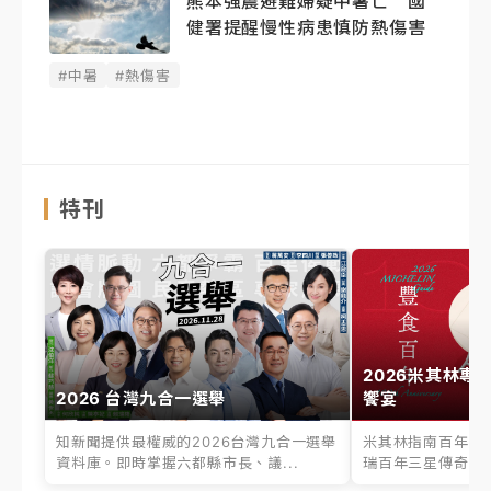
熊本強震避難婦疑中暑亡 國
健署提醒慢性病患慎防熱傷害
#中暑
#熱傷害
特刊
2026米其林專
2026 台灣九合一選舉
饗宴
知新聞提供最權威的2026台灣九合一選舉
米其林指南百年之
資料庫。即時掌握六都縣市長、議...
瑞百年三星傳奇、台