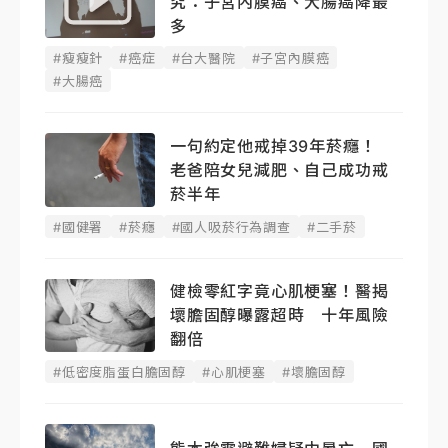
究：子宮內膜癌、大腸癌降最
多
#瘦瘦針
#癌症
#台大醫院
#子宮內膜癌
#大腸癌
一句約定他戒掉39年菸癮！
老爸陪女兒減肥、自己成功戒
菸半年
#國健署
#菸癮
#國人吸菸行為調查
#二手菸
健檢零紅字竟心肌梗塞！醫揭
壞膽固醇曝露超時 十年風險
翻倍
#低密度脂蛋白膽固醇
#心肌梗塞
#壞膽固醇