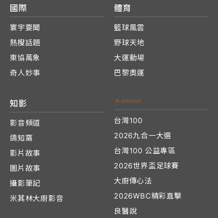
國際
體育
寰宇要聞
籃球風雲
熱搜話題
野球天地
東協萬象
大運動場
奇人妙事
巴黎奧運
知影
台灣100
影音頻道
2026九合一大選
鴿知窩
台灣100 公益專區
影片故事
2026世界盃足球賽
圖片故事
大廚傳心法
攝影筆記
2026WBC精彩直擊
米其林大廚影音
良醫說