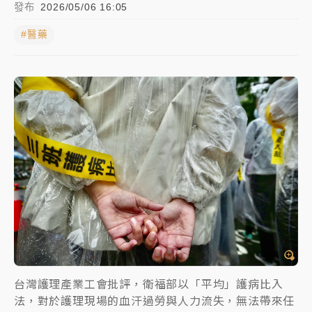
發布
2026/05/06 16:05
中颱白海豚進逼！台北喜來登圍籬傾倒砸傷人 民權西
#醫藥
路鷹架倒塌壓2車
有片｜
白海豚暴風圈逼近！新北淡水赫見龍捲風 榕樹
連根拔起
中颱白海豚風雨來了！中部以北防豪雨 今晚、明天影
響最劇烈
白海豚逼近！北市水門只出不進 未移置車輛最高罰
4800＋拖吊費
台灣護理產業工會批評，衛福部以「平均」護病比入
法，對於護理現場的血汗過勞與人力流失，無法帶來任