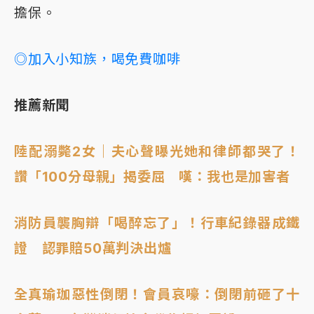
擔保。
◎加入小知族，喝免費咖啡
推薦新聞
陸配溺斃2女｜夫心聲曝光她和律師都哭了！
讚「100分母親」揭委屈 嘆：我也是加害者
消防員襲胸辯「喝醉忘了」！行車紀錄器成鐵
證 認罪賠50萬判決出爐
全真瑜珈惡性倒閉！會員哀嚎：倒閉前砸了十