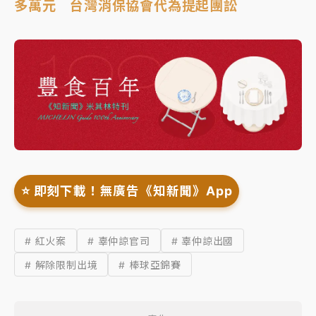
多萬元 台灣消保協會代為提起團訟
⭐️ 即刻下載！無廣告《知新聞》App
# 紅火案
# 辜仲諒官司
# 辜仲諒出國
# 解除限制出境
# 棒球亞錦賽