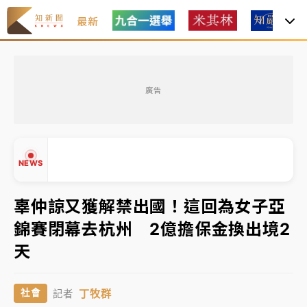
最新
油價持續凍漲！ 中油宣布下周一汽柴油價格維持不變
廣告
中颱白海豚進逼！台北喜來登圍籬傾倒砸傷人 民權西
路鷹架倒塌壓2車
有片｜
白海豚暴風圈逼近！新北淡水赫見龍捲風 榕樹
NEWS
連根拔起
中颱白海豚風雨來了！中部以北防豪雨 今晚、明天影
辜仲諒又獲解禁出國！這回為女子亞
響最劇烈
錦賽閉幕去杭州 2億擔保金換出境2
白海豚逼近！北市水門只出不進 未移置車輛最高罰
▲
天
4800＋拖吊費
▼
油價持續凍漲！ 中油宣布下周一汽柴油價格維持不變
丁牧群
社會
記者