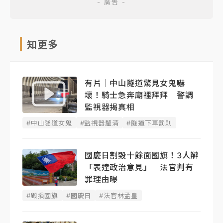
知更多
有片｜中山隧道驚見女鬼嚇
壞！騎士急奔廟裡拜拜 警調
監視器揭真相
#中山隧道女鬼
#監視器釐清
#隧道下車罰則
國慶日割毀十餘面國旗！3人辯
「表達政治意見」 法官判有
罪理由曝
#毀損國旗
#國慶日
#法官林孟皇