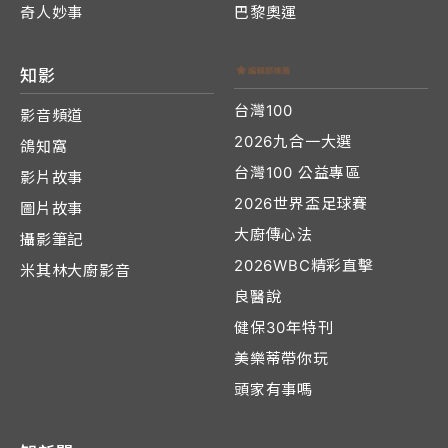
奇人妙事
巴黎奧運
知影
台灣100
影音頻道
2026九合一大選
鴿知窩
台灣100 公益專區
影片故事
2026世界盃足球賽
圖片故事
大廚傳心法
攝影筆記
2026WBC精彩直擊
米其林大廚影音
良醫說
健保30年特刊
美樂蒂帶你玩
頭家有事嗎