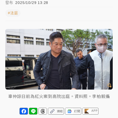
發布
2025/10/29 13:28
中颱白海豚進逼！台北喜來登圍籬傾倒砸傷人 民權西
#法庭
路鷹架倒塌壓2車
有片｜
白海豚暴風圈逼近！新北淡水赫見龍捲風 榕樹
連根拔起
中颱白海豚風雨來了！中部以北防豪雨 今晚、明天影
響最劇烈
白海豚逼近！北市水門只出不進 未移置車輛最高罰
4800＋拖吊費
辜仲諒日前為紅火案到高院出庭。資料照。李柏毅攝
APP
連結
訂閱