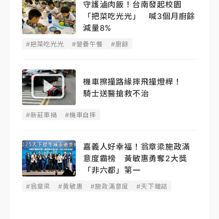
守護滷肉飯！台南發起校園
「把菜吃光光」 喊3個月廚餘
減量8%
#把菜吃光光
#營養午餐
#廚餘
機車擦撞路緣摔飛撞燈桿！
騎士送醫搶救不治
#新莊車禍
#機車自摔
嘉義人好幸福！翁章梁施政滿
意度霸榜 黃敏惠勇奪2大獎
「非六都」第一
#翁章梁
#黃敏惠
#施政滿意度
#天下雜誌