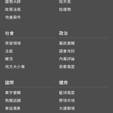
趨勢大師
知天氣
政策法規
知運勢
地產房市
社會
政治
突發現場
黨政要聞
法庭
國會攻防
暖流
內幕評論
地方大小事
首都風雲
國際
體育
寰宇要聞
籃球風雲
熱搜話題
野球天地
東協萬象
大運動場