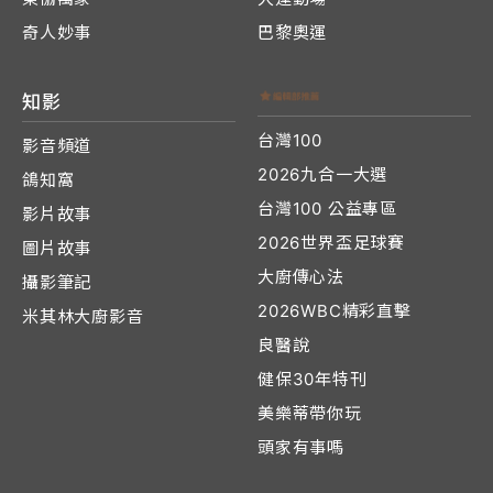
奇人妙事
巴黎奧運
知影
台灣100
影音頻道
2026九合一大選
鴿知窩
台灣100 公益專區
影片故事
2026世界盃足球賽
圖片故事
大廚傳心法
攝影筆記
2026WBC精彩直擊
米其林大廚影音
良醫說
健保30年特刊
美樂蒂帶你玩
頭家有事嗎