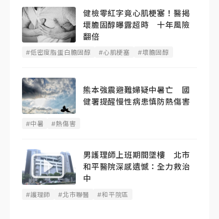
健檢零紅字竟心肌梗塞！醫揭
壞膽固醇曝露超時 十年風險
翻倍
#低密度脂蛋白膽固醇
#心肌梗塞
#壞膽固醇
熊本強震避難婦疑中暑亡 國
健署提醒慢性病患慎防熱傷害
#中暑
#熱傷害
男護理師上班期間墜樓 北市
和平醫院深感遺憾：全力救治
中
#護理師
#北市聯醫
#和平院區