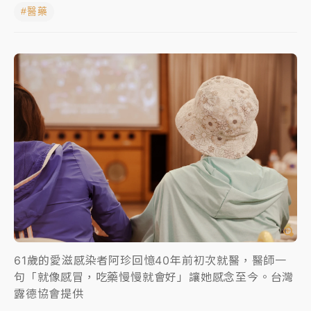
#醫藥
女律師陳昱瑄詐慈濟10億！黃金158kg遭查扣畫面曝光
暑假過三周才推「E宿新北打卡趣」！抽獎程序複雜 觀
旅局回應了
中信慈善基金會想增加董事人數！辜仲諒向法院聲請遭
駁 理由曝光
故宮《龍藏經》特展第2檔！今線上預約開賣一度塞車
周六起展出延長至晚上7時
台東農業處長涉圖利渡假村！東檢抗告成功 今重開羈
押庭
父親節泡湯了！中颱白海豚雨彈轟3天 「紅到發紫」降
雨熱區曝
61歲的愛滋感染者阿珍回憶40年前初次就醫，醫師一
句「就像感冒，吃藥慢慢就會好」讓她感念至今。台灣
露德協會提供