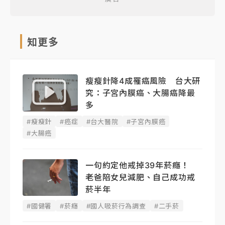
知更多
瘦瘦針降4成罹癌風險 台大研
究：子宮內膜癌、大腸癌降最
多
#瘦瘦針
#癌症
#台大醫院
#子宮內膜癌
#大腸癌
一句約定他戒掉39年菸癮！
老爸陪女兒減肥、自己成功戒
菸半年
#國健署
#菸癮
#國人吸菸行為調查
#二手菸