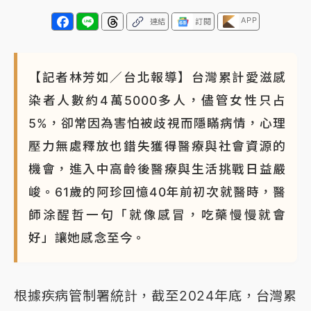
APP
連結
訂閱
【記者林芳如／台北報導】台灣累計愛滋感
染者人數約4萬5000多人，儘管女性只占
5%，卻常因為害怕被歧視而隱瞞病情，心理
壓力無處釋放也錯失獲得醫療與社會資源的
機會，進入中高齡後醫療與生活挑戰日益嚴
峻。61歲的阿珍回憶40年前初次就醫時，醫
師涂醒哲一句「就像感冒，吃藥慢慢就會
好」讓她感念至今。
根據疾病管制署統計，截至2024年底，台灣累