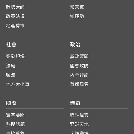
趨勢大師
知天氣
政策法規
知運勢
地產房市
社會
政治
突發現場
黨政要聞
法庭
國會攻防
暖流
內幕評論
地方大小事
首都風雲
國際
體育
寰宇要聞
籃球風雲
熱搜話題
野球天地
東協萬象
大運動場