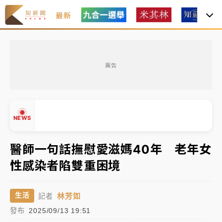
最新
女律師陳昱瑄詐慈濟10億！黃金158kg遭查扣畫面曝光
廣告
暑假過三周才推「E宿新北打卡趣」！抽獎程序複雜 觀
旅局回應了
中信慈善基金會想增加董事人數！辜仲諒向法院聲請遭
NEWS
駁 理由曝光
故宮《龍藏經》特展第2檔！今線上預約開賣一度塞車
醫師一句話撫慰愛滋媽40年 老年女
周六起展出延長至晚上7時
性感染者陷雙重困境
台東農業處長涉圖利渡假村！東檢抗告成功 今重開羈
▲
押庭
▼
林芳如
生活
記者
父親節泡湯了！中颱白海豚雨彈轟3天 「紅到發紫」降
發布
2025/09/13 19:51
雨熱區曝