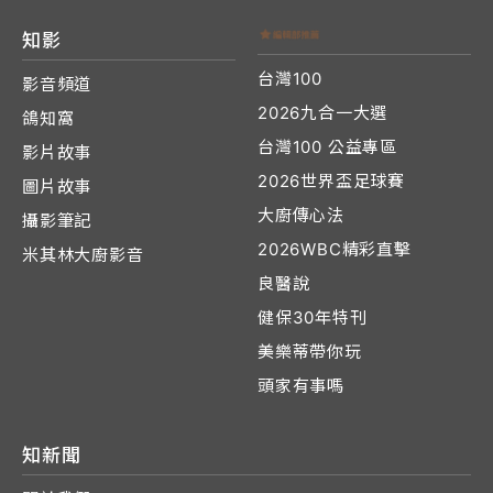
知影
台灣100
影音頻道
2026九合一大選
鴿知窩
台灣100 公益專區
影片故事
2026世界盃足球賽
圖片故事
大廚傳心法
攝影筆記
2026WBC精彩直擊
米其林大廚影音
良醫說
健保30年特刊
美樂蒂帶你玩
頭家有事嗎
知新聞