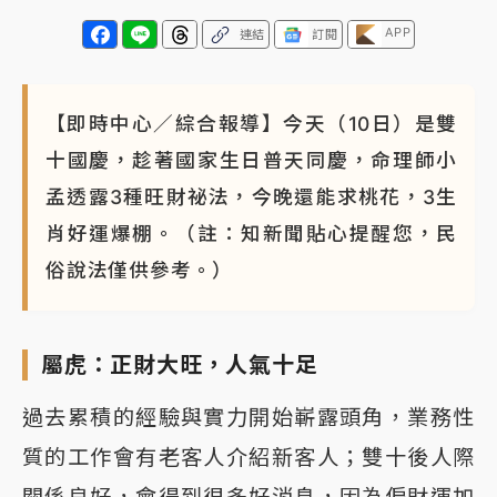
APP
連結
訂閱
【即時中心／綜合報導】今天（10日）是雙
十國慶，趁著國家生日普天同慶，命理師小
孟透露3種旺財祕法，今晚還能求桃花，3生
肖好運爆棚。（註：知新聞貼心提醒您，民
俗說法僅供參考。）
屬虎：正財大旺，人氣十足
過去累積的經驗與實力開始嶄露頭角，業務性
質的工作會有老客人介紹新客人；雙十後人際
關係良好，會得到很多好消息，因為偏財運加