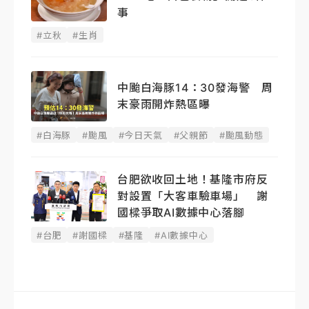
事
#立秋
#生肖
中颱白海豚14：30發海警 周
末豪雨開炸熱區曝
#白海豚
#颱風
#今日天氣
#父親節
#颱風動態
台肥欲收回土地！基隆市府反
對設置「大客車驗車場」 謝
國樑爭取AI數據中心落腳
#台肥
#謝國樑
#基隆
#AI數據中心