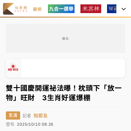
最新
白海豚瘦身！中部以北防劇烈降水 本周天氣展望「多
雨不穩定」
廣告
周末精選｜
苯駢芘無安全攝取值！致癌苦茶油下肚 毒
物醫籲多吃蔬果代謝
《知新聞》揭「運科計畫」人體實驗黑幕 運動部不追
NEWS
究！遭監委質疑
雙十國慶開運祕法曝！枕頭下「放一
台股處置新制明天上路 4大鬆綁一次看
物」旺財 3生肖好運爆棚
周末精選｜
鎢業董座離奇命喪豪宅！檢警3方向追出前
▲
員工犯案 破案關鍵曝
▼
知即及
生活
記者
白海豚瘦身！中部以北防劇烈降水 本周天氣展望「多
發布
2025/10/10 08:26
雨不穩定」