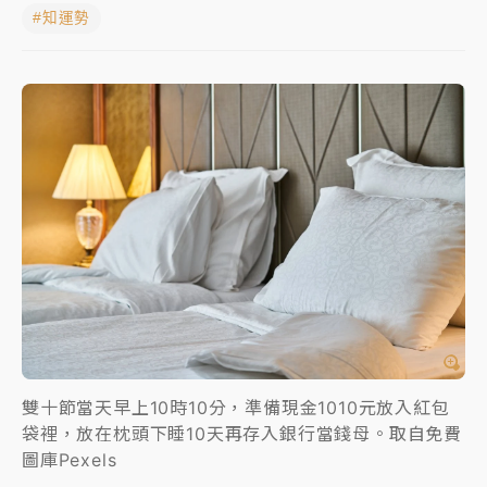
#知運勢
周末精選｜
苯駢芘無安全攝取值！致癌苦茶油下肚 毒
物醫籲多吃蔬果代謝
《知新聞》揭「運科計畫」人體實驗黑幕 運動部不追
究！遭監委質疑
台股處置新制明天上路 4大鬆綁一次看
周末精選｜
鎢業董座離奇命喪豪宅！檢警3方向追出前
員工犯案 破案關鍵曝
雙十節當天早上10時10分，準備現金1010元放入紅包
袋裡，放在枕頭下睡10天再存入銀行當錢母。取自免費
圖庫Pexels