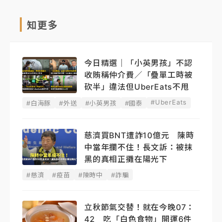
知更多
今日精選｜「小英男孩」不認
收賄稱仲介費／「疊單工時被
砍半」違法但UberEats不甩
#UberEats
#白海豚
#外送
#小英男孩
#國泰
慈濟買BNT遭詐10億元 陳時
中當年攔不住！長文訴：被抹
黑的真相正攤在陽光下
#慈濟
#疫苗
#陳時中
#詐騙
立秋節氣交替！就在今晚07：
42 吃「白色食物」開運6件