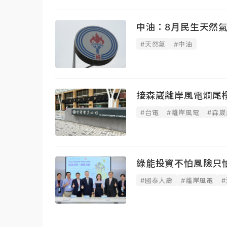
中油：8月民生天然氣
#天然氣
#中油
接森崴離岸風電爛尾
#台電
#離岸風電
#森崴
綠能投資不怕風險只
#國泰人壽
#離岸風電