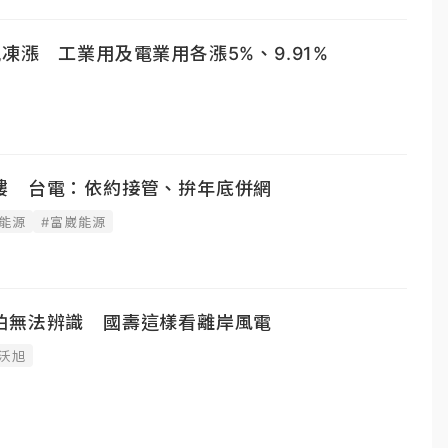
凍漲 工業用及電業用各漲5%、9.91%
樓 台電：依約接管、拚年底併網
能源
#富崴能源
怕無法辨識 國壽這樣看離岸風電
#沃旭