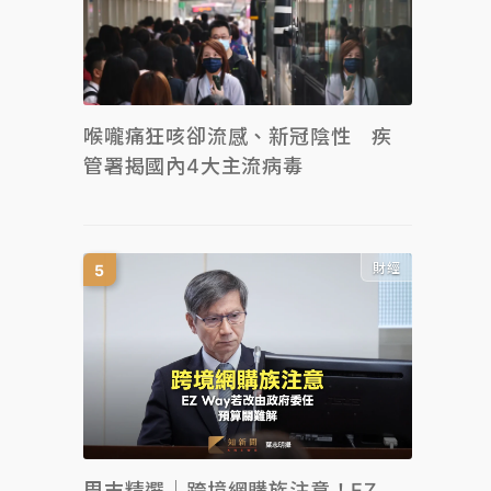
喉嚨痛狂咳卻流感、新冠陰性 疾
管署揭國內4大主流病毒
財經
周末精選｜跨境網購族注意！EZ