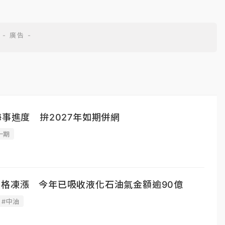
海事進度 拚2027年如期併網
一期
價格凍漲 今年已吸收液化石油氣金額逾90億
#中油