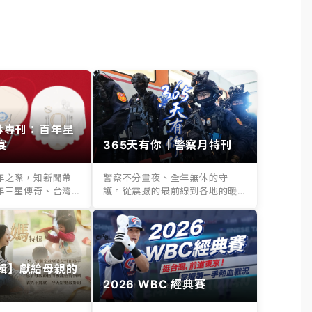
其林專刊：百年星
宴
365天有你｜警察月特刊
年之際，知新聞帶
警察不分晝夜、全年無休的守
年三星傳奇、台灣
護。從震撼的最前線到各地的暖
..
心救援，365天...
輯】獻給母親的
2026 WBC 經典賽