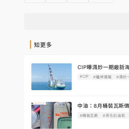
知更多
CIP曝渢妙一期最新
#CIP
#離岸風電
#渢妙
中油：8月桶裝瓦斯
#桶裝瓦斯
#液化石油氣