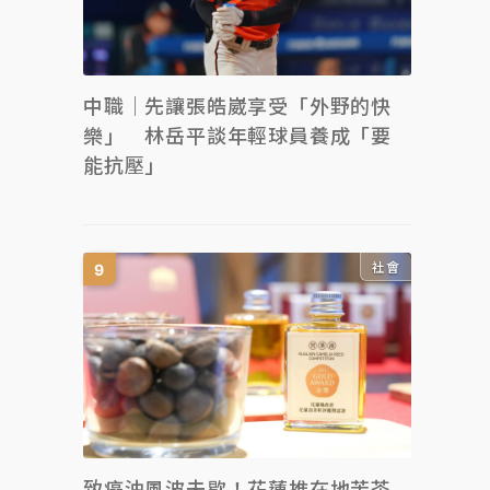
中職｜先讓張皓崴享受「外野的快
樂」 林岳平談年輕球員養成「要
能抗壓」
社會
致癌油風波未歇！花蓮推在地苦茶