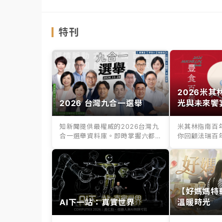
特刊
2026米
2026 台灣九合一選舉
光與未來饗
知新聞提供最權威的2026台灣九
米其林指南百
合一選舉資料庫。即時掌握六都
你回顧法瑞百
縣市長、議...
百年老店滋味，.
【好媽媽特
AI下一站：真實世界
溫暖時光