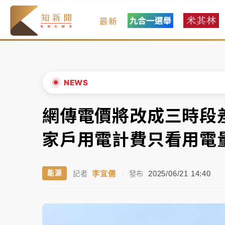
最新
油價持續凍漲！ 中油宣布下周一汽柴油價格
中颱白海豚進逼！台北喜來登圍籬傾倒砸傷人
有片｜
白海豚暴風圈逼近！新北淡水赫見龍捲
NEWS
中颱白海豚風雨來了！中部以北防豪雨 今晚
網傳電價將改成三時段
▲
白海豚逼近！北市水門只出不進 未移置車輛最
▼
家戶用電計費只看用電
油價持續凍漲！ 中油宣布下周一汽柴油價格
李宜儒
2025/06/21 14:40
能源
記者
|
發布
中颱白海豚進逼！台北喜來登圍籬傾倒砸傷人
有片｜
白海豚暴風圈逼近！新北淡水赫見龍捲
中颱白海豚風雨來了！中部以北防豪雨 今晚