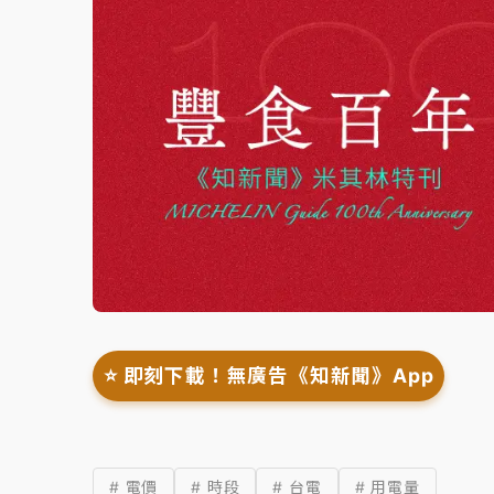
⭐️ 即刻下載！無廣告《知新聞》App
# 電價
# 時段
# 台電
# 用電量