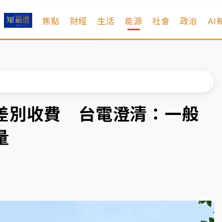
焦點
財經
生活
能源
社會
政治
AI
維持不變
 民權西路鷹架倒塌壓2車
風 榕樹連根拔起
、明天影響最劇烈
差別收費 台電澄清：一般
高罰4800＋拖吊費
量
維持不變
 民權西路鷹架倒塌壓2車
風 榕樹連根拔起
、明天影響最劇烈