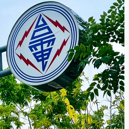
高罰4800＋拖吊費