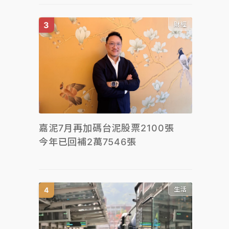
財經
嘉泥7月再加碼台泥股票2100張
今年已回補2萬7546張
生活