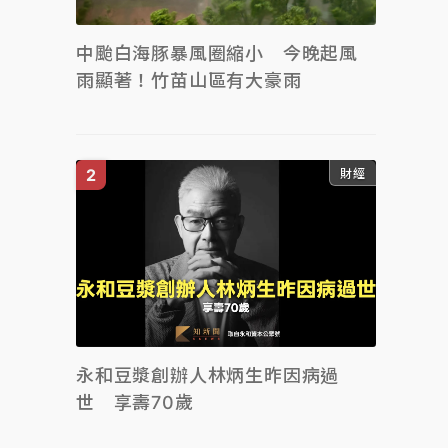
中颱白海豚暴風圈縮小 今晚起風
雨顯著！竹苗山區有大豪雨
財經
永和豆漿創辦人林炳生昨因病過
世 享壽70歲