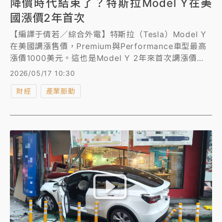
降價時代結束了？特斯拉Model Y在美
國漲價2年首次
【編譯于倩若／綜合外電】特斯拉（Tesla）Model Y
在美國調漲售價，Premium與Performance車型最高
漲價1000美元。這也是Model Y 2年來首次調漲價
格。
2026/05/17 10:30
財經
產業脈動