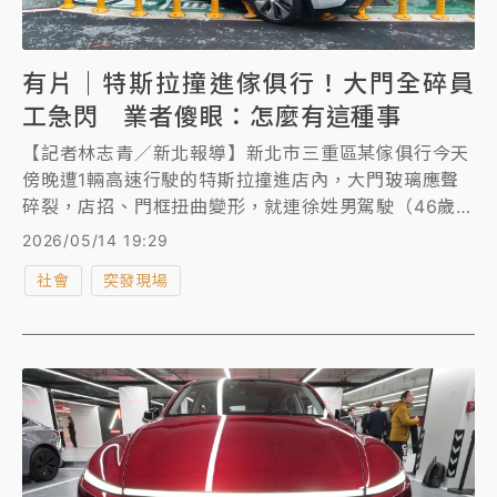
有片｜特斯拉撞進傢俱行！大門全碎員
工急閃 業者傻眼：怎麼有這種事
【記者林志青／新北報導】新北市三重區某傢俱行今天
傍晚遭1輛高速行駛的特斯拉撞進店內，大門玻璃應聲
碎裂，店招、門框扭曲變形，就連徐姓男駕駛（46歲）
也因安全氣囊爆開，造成鼻子及臉部擦挫傷，所幸店內
2026/05/14 19:29
當時並無客人，員工見狀急忙閃開，業者聞訊趕回店
社會
突發現場
內，無奈表示「天哪！怎麼會有這種事情？」初估營業
損失恐破百萬元。駕駛自稱恍神肇禍，酒測值0，送醫
治療無大礙。