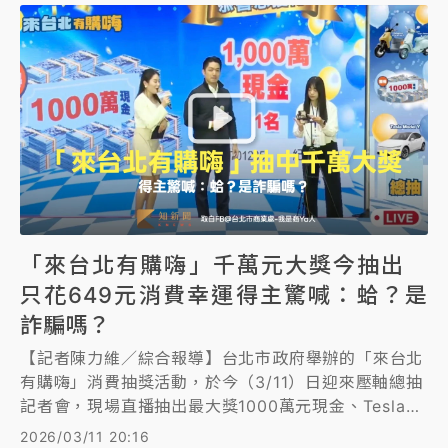
車。
「來台北有購嗨」千萬元大獎今抽出
只花649元消費幸運得主驚喊：蛤？是
詐騙嗎？
【記者陳力維／綜合報導】台北市政府舉辦的「來台北
有購嗨」消費抽獎活動，於今（3/11）日迎來壓軸總抽
記者會，現場直播抽出最大獎1000萬元現金、Tesla
Model Y等多項大獎。其中，台北市長蔣萬安親自致電
2026/03/11 20:16