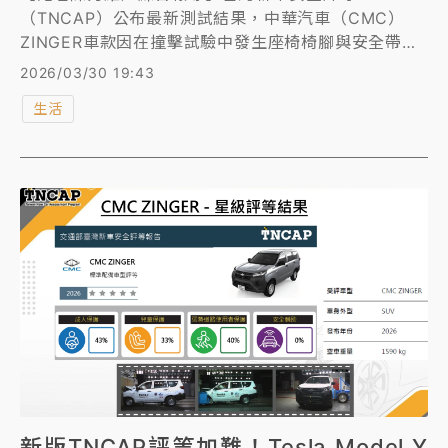
（TNCAP）公布最新測試結果，中華汽車（CMC）
ZINGER車款因在撞擊試驗中發生座椅椅腳與安全帶脫
開等重大缺失，慘遭零顆星評等。對此，中華汽車發布
2026/03/30 19:43
聲明指出，雖出廠車款皆符合國家法規，但為保障車主
生活
安全，預計將於4月主動針對2023年10月至今年3月生
產、共約1.5萬輛的ZINGER展開全面免費召修作業。
新版TNCAP評等加難！Tesla Model Y