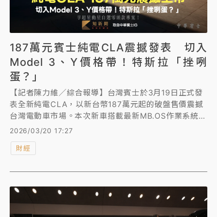
187萬元賓士純電CLA震撼發表 切入
Model 3、Y價格帶！特斯拉「挫咧
蛋？」
【記者陳力維／綜合報導】台灣賓士於3月19日正式發
表全新純電CLA，以新台幣187萬元起的破盤售價震撼
台灣電動車市場。本次新車搭載最新MB.OS作業系統，
並祭出震撼市場的「油電同價」策略，不僅兼具超長續
2026/03/20 17:27
航力與極速快充優勢，更大幅降低了豪華品牌的純電入
財經
手門檻。極具競爭力的價格與搶眼的內外觀設計在網路
上掀起熱烈討論，讓許多原本觀望特斯拉（Tesla）的
潛在買家陷入兩難，預期將對特斯拉在台灣的電動車霸
主地位帶來不小的衝擊。