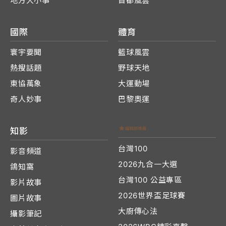
地方大小事
首都風雲
國際
體育
寰宇要聞
籃球風雲
熱搜話題
野球天地
東協萬象
大運動場
奇人妙事
巴黎奧運
知影
台灣100
影音頻道
2026九合一大選
鴿知窩
台灣100 公益專區
影片故事
2026世界盃足球賽
圖片故事
大廚傳心法
攝影筆記