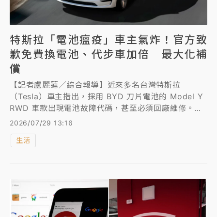
特斯拉「電池瘟疫」車主氣炸！官方致
歉免費換電池、代步車加倍 最大化補
償
【記者盧麗蓮／綜合報導】近來多名台灣特斯拉
（Tesla）車主指出，採用 BYD 刀片電池的 Model Y
RWD 車款出現電池故障代碼，甚至必須回廠維修。特
斯拉發出聲明表示深感抱歉，將對該批車輛進行完整檢
2026/07/29 13:16
修、電池換新，並提供補償方案、加倍全台維修代步車
生活
數量。