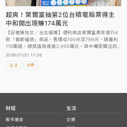
超爽！萊爾富抽第2位台積電股票得主
中和開出現賺174萬元
【記者陳怡文／台北報導】便利商店萊爾富馬年發行4
款「春節福袋」商品，售價從100元至799元，總量約
110萬組，總獎值高達逾2,000萬元，其中備受關注的
就是抽輝達、台積電等企業股票，今業者抽出第2名
2026/01/21 17:36
「台積電股票」幸運得主，中獎抽獎編號為
生活
消費
「0069731」，獎落於新北市中和區的「萊爾富北縣興
南店」，若依21日台積電收盤價計算，每張股票市值約
174萬元。
財經
生活
股市基金
交通