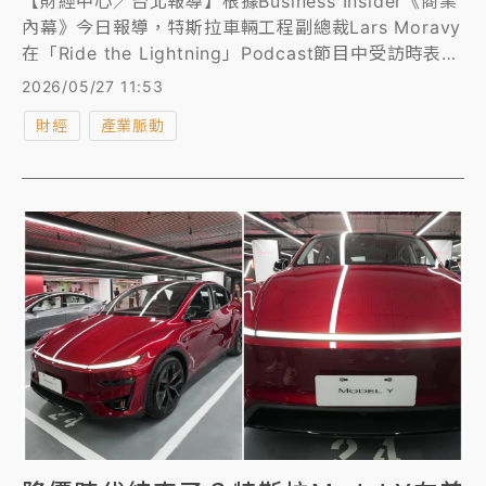
【財經中心／台北報導】根據Business Insider《商業
內幕》今日報導，特斯拉車輛工程副總裁Lars Moravy
在「Ride the Lightning」Podcast節目中受訪時表
示，不排除Model S/X未來會回歸的可能。
2026/05/27 11:53
財經
產業脈動