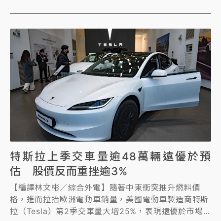
收購這批Model Y的狀況，引發車主恐慌與關注。對
此，車輛安全審驗中心（車安中心）介入調查後，確認
特斯拉原廠已與電池供應商展開釐清。
特斯拉上季交車量逾48萬輛遠優於預
估 股價反而重挫逾3%
【編譯林文彬／綜合外電】隨著中東衝突推升燃料價
格，進而拉抬歐洲電動車銷量，美國電動車製造商特斯
拉（Tesla）第2季交車量大增25%，表現遠優於市場