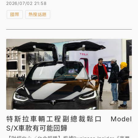
預期。不過，特斯拉股價周四（2日）早盤不漲反跌，
2026/07/02 21:58
一度下滑逾3%。
國際
熱搜話題
特斯拉車輛工程副總裁鬆口 Model
S/X車款有可能回歸