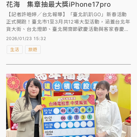
花海 集章抽最大獎iPhone17pro
【記者許皓婷／台北報導】「臺北趴趴GO」新春活動
正式開跑！臺北市1至3月共12場大型活動，涵蓋台北年
貨大街、台北燈節、臺北開齋節歡慶活動與客家春慶祈
福，以及繽紛浪漫的陽明山花季、士林官邸鬱金香展、
2026/01/23 15:32
臺北玫瑰展、台北花伴野餐等「花IN台北」系列活動。
生活
旅遊
臺北市觀傳局表示，參加指定活動就可累積集章抽獎，
獎品包含圓山半自由雙人2日遊、台北萬豪酒店下午茶
餐券等好禮，若達年度集章門檻，還有機會抽中最大獎
iPhone 17 pro。