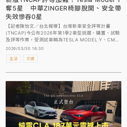
奪5星 中華ZINGER椅腳脫開、安全帶
失效慘吞0星
【記者陳怡文／台北報導】台灣新車安全評等計畫
(TNCAP)今公布2026年第1季2車型挑選、購置、試驗
及評等作業，受測試車輛為TESLA MODEL Y、CMC
ZINGER，其中TESLA MODEL Y獲得5顆星評等，但
2026/03/30 16:30
CMC ZINGER卻獲得0顆星評等，雖然成績差，但車輛
生活
交通
符合交通部法規，車安中心表示，要求業者提出改善措
施，建議「自主辦理」召回改正。