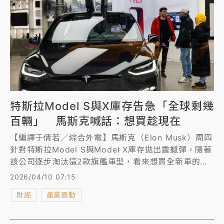
特斯拉Model S與X庫存告急「全球剩幾
百輛」 馬斯克喊話：想買趁現在
【編譯于倩若／綜合外電】馬斯克（Elon Musk）周四
針對特斯拉Model S與Model X庫存拋出震撼彈，隨著
該公司逐步淘汰這2款旗艦車型，看來想買全新車的機
會恐怕快沒了。庫存稀缺也推升了S與X的庫存價格飆升
2026/04/10 07:15
1.5萬美元，即刻成為收藏標的。
財經
產業脈動