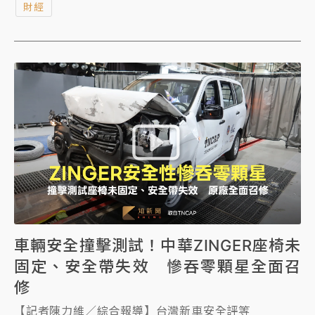
財經
案，提供不限品牌換購加碼3萬元的優惠。在全球油價
波動的背景下，電動車憑藉著每年基本開銷僅約燃油車
三分之一的絕對經濟優勢，正重新獲得全球消費者的關
愛眼神，更助攻特斯拉在台灣創下亮眼銷售佳績。
車輛安全撞擊測試！中華ZINGER座椅未
固定、安全帶失效 慘吞零顆星全面召
修
【記者陳力維／綜合報導】台灣新車安全評等