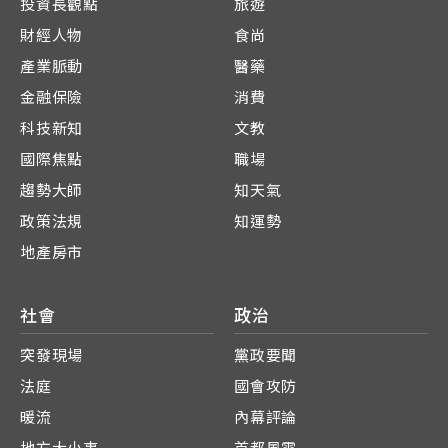
投資長觀點
旅遊
財經人物
食尚
產業脈動
醫藥
金融保險
消費
科技新知
文教
國際焦點
職場
趨勢大師
知天氣
政策法規
知運勢
地產房市
社會
政治
突發現場
黨政要聞
法庭
國會攻防
暖流
內幕評論