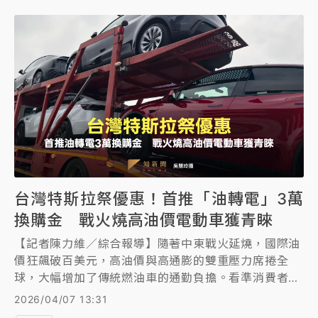
台灣特斯拉祭優惠！首推「油轉電」3萬
換購金 戰火燒高油價電動車獲青睞
【記者陳力維／綜合報導】隨著中東戰火延燒，國際油
價狂飆破百美元，高油價與高通膨的雙重壓力席捲全
球，大幅增加了傳統燃油車的通勤負擔。看準消費者對
抗通膨的需求與電動車詢問度激增，台灣特斯拉
2026/04/07 13:31
（Tesla）於第二季首度祭出「油轉電換購補貼」方