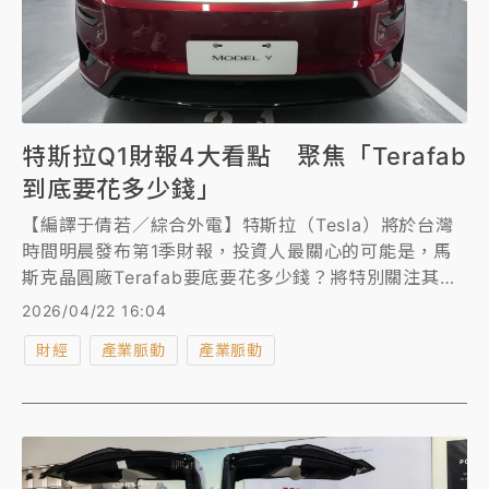
特斯拉Q1財報4大看點 聚焦「Terafab
到底要花多少錢」
【編譯于倩若／綜合外電】特斯拉（Tesla）將於台灣
時間明晨發布第1季財報，投資人最關心的可能是，馬
斯克晶圓廠Terafab要底要花多少錢？將特別關注其對
資本支出的最新說明。先前特斯拉預測今年資本支出將
2026/04/22 16:04
超過200億美元，遠高於去年的85億美元，這意味特斯
財經
產業脈動
產業脈動
拉自由現金流將轉負。然而這個數字顯然尚未考慮到
Terafab，市場預期明晨勢必將往上調。投資人預期，
明晨財報會議看點除了龐大資本支出之外，還有
Robotaxi上線進度、Optimus人形機器人以及AI5晶片
時程。