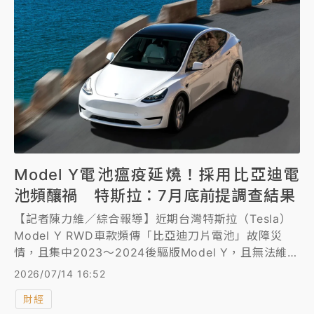
Model Y電池瘟疫延燒！採用比亞迪電
池頻釀禍 特斯拉：7月底前提調查結果
【記者陳力維／綜合報導】近期台灣特斯拉（Tesla）
Model Y RWD車款頻傳「比亞迪刀片電池」故障災
情，且集中2023～2024後驅版Model Y，且無法維
修、只能排隊苦等原廠保固更換，但待料需時超過一個
2026/07/14 16:52
月，還有台中車主在單一處維修廠就看到20輛以上後驅
財經
版Model Y電池故障待修，甚至傳出已有二手車商拒絕