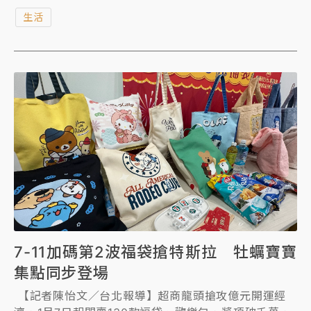
給千萬大獎幸運得主，接獲電話的得主不斷驚呼
生活
「蛤」？一度質疑「你該不會是詐騙吧」？隨後才透露
可能會將獎金投入股市購買台積電股票。北市府指出，
此次活動自去年底開跑以來，成功帶動超過10億元的龐
大消費商機。
7-11加碼第2波福袋搶特斯拉 牡蠣寶寶
集點同步登場
【記者陳怡文／台北報導】超商龍頭搶攻億元開運經