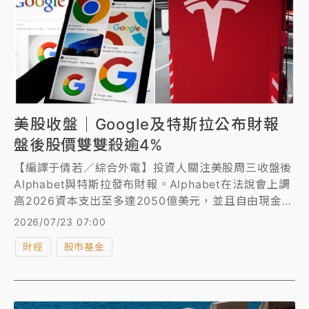
美股收盤｜Google及特斯拉公布財報
盤後股價雙雙殺逾4%
【編譯于倩若／綜合外電】投資人關注美股周三收盤後
Alphabet與特斯拉發布財報。Alphabet在法說會上調
高2026資本支出至多達2050億美元，並且自由現金流
10年來首度轉負，其股價於盤後交易一度下殺逾4%，
2026/07/23 07:00
隨後收斂跌勢。特斯拉則是公布獲利下滑且低於市場預
財經
股市基金
期，並且現金流轉負，衝擊其股價於盤後交易下殺逾
4%。