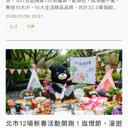
濟，1月7日起開賣130款福袋、歡樂包，獎項破千萬，
集結10大IP、10大生活精品品牌，共計32.3萬個組
合，售價499至1999元，抽3台價值190萬元的Tesla
2026/01/29 20:51
MODEL Y、價值80萬元5兩黃金2名，還有價值99萬
生活
消費
的愛馬仕KELLY包1名，由於實銷率已達9成，帶動整體
業績成長逾2成，因應今年年節放假較晚，首度於年前
再推出第2波開運福袋，集結7大肖像、14款499元組
合，相對大獎競爭者也變多，搭配2月11日至16日推出
的全店消費優惠消費滿額折上折再抽購物金，預計帶動
相關類別業績成長逾2成。
北市12場新春活動開跑！逛燈節、漫遊