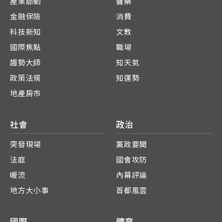
產業脈動
醫藥
金融保險
消費
科技新知
文教
國際焦點
職場
趨勢大師
知天氣
政策法規
知運勢
地產房市
社會
政治
突發現場
黨政要聞
法庭
國會攻防
暖流
內幕評論
地方大小事
首都風雲
國際
體育