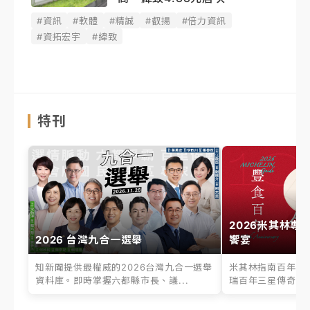
#資訊
#軟體
#精誠
#叡揚
#倍力資訊
#資拓宏宇
#緯致
特刊
2026米其林專
2026 台灣九合一選舉
饗宴
知新聞提供最權威的2026台灣九合一選舉
米其林指南百年之
資料庫。即時掌握六都縣市長、議...
瑞百年三星傳奇、台