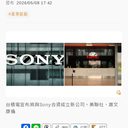
發布
2026/05/08 17:42
白海豚瘦身！中部以北防劇烈降水 本周天氣展望「多
#產業脈動
雨不穩定」
日職｜
林安可狀態正好卻因左膝疼痛下二軍 日媒感嘆
「好事多磨」
韓股最壞時期已過？大摩估去槓桿完成逾半 波動率降
至2個月低
「白海豚」雨炸新北！通報109件災情 侯友宜揭這類災
損最多
白海豚挾豪雨狂炸新北！時雨量破百毫米 水塔、雨棚
砸落毀車
最好玩的父親節！「爸氣集合」出發工程冒險島 邀社
台積電宣布將與Sony合資成立新公司。美聯社、蕭文
福孩童齊暢玩
康攝
強風長浪襲馬祖！「白海豚」逼近劃設警戒區 違規戲
水觀浪恐重罰失血
APP
連結
訂閱