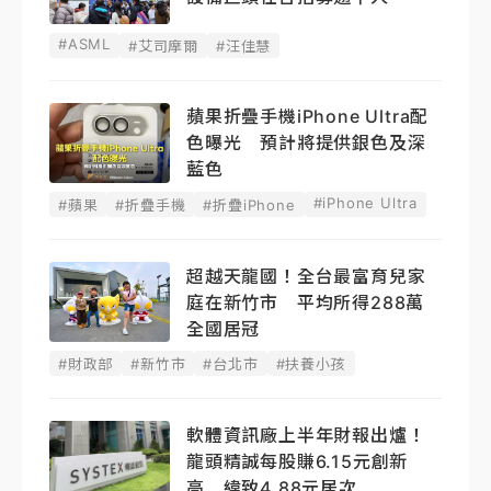
#ASML
#艾司摩爾
#汪佳慧
蘋果折疊手機iPhone Ultra配
色曝光 預計將提供銀色及深
藍色
#iPhone Ultra
#蘋果
#折疊手機
#折疊iPhone
超越天龍國！全台最富育兒家
庭在新竹市 平均所得288萬
全國居冠
#財政部
#新竹市
#台北市
#扶養小孩
軟體資訊廠上半年財報出爐！
龍頭精誠每股賺6.15元創新
高 緯致4.88元居次