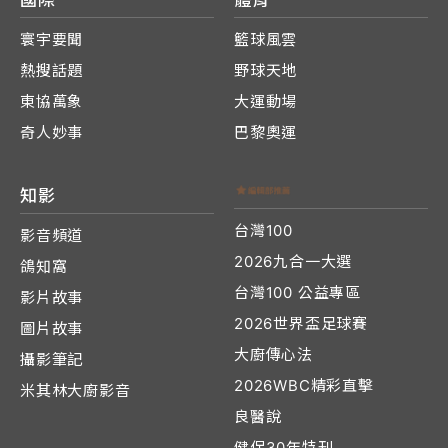
寰宇要聞
籃球風雲
熱搜話題
野球天地
東協萬象
大運動場
奇人妙事
巴黎奧運
知影
台灣100
影音頻道
2026九合一大選
鴿知窩
台灣100 公益專區
影片故事
2026世界盃足球賽
圖片故事
大廚傳心法
攝影筆記
2026WBC精彩直擊
米其林大廚影音
良醫說
健保30年特刊