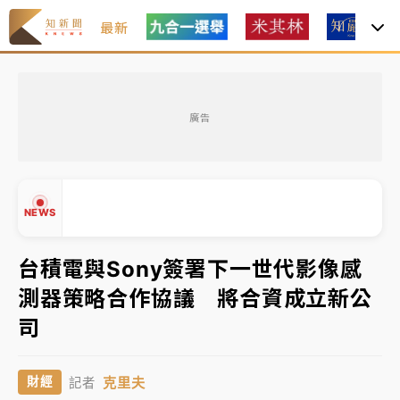
最新
日職｜
林安可狀態正好卻因左膝疼痛下二軍 日媒感嘆
「好事多磨」
廣告
韓股最壞時期已過？大摩估去槓桿完成逾半 波動率降
至2個月低
「白海豚」雨炸新北！通報109件災情 侯友宜揭這類災
NEWS
損最多
白海豚挾豪雨狂炸新北！時雨量破百毫米 水塔、雨棚
台積電與Sony簽署下一世代影像感
砸落毀車
測器策略合作協議 將合資成立新公
最好玩的父親節！「爸氣集合」出發工程冒險島 邀社
▲
司
福孩童齊暢玩
▼
強風長浪襲馬祖！「白海豚」逼近劃設警戒區 違規戲
克里夫
財經
記者
水觀浪恐重罰失血