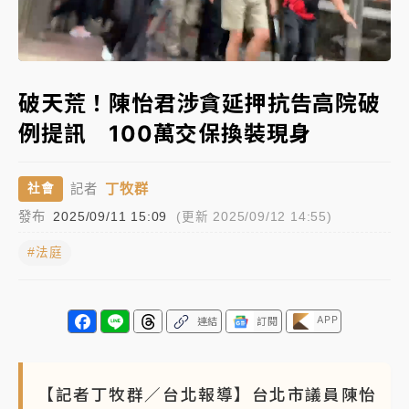
女律師陳昱瑄詐慈濟10億！黃金158kg遭查扣畫面曝光
Loaded
:
Unmute
100.00%
暑假過三周才推「E宿新北打卡趣」！抽獎程序複雜 觀
破天荒！陳怡君涉貪延押抗告高院破
旅局回應了
例提訊 100萬交保換裝現身
中信慈善基金會想增加董事人數！辜仲諒向法院聲請遭
駁 理由曝光
丁牧群
社會
記者
故宮《龍藏經》特展第2檔！今線上預約開賣一度塞車
發布
2025/09/11 15:09
(更新 2025/09/12 14:55)
周六起展出延長至晚上7時
#法庭
台東農業處長涉圖利渡假村！東檢抗告成功 今重開羈
押庭
父親節泡湯了！中颱白海豚雨彈轟3天 「紅到發紫」降
APP
連結
訂閱
雨熱區曝
【記者丁牧群／台北報導】台北市議員陳怡