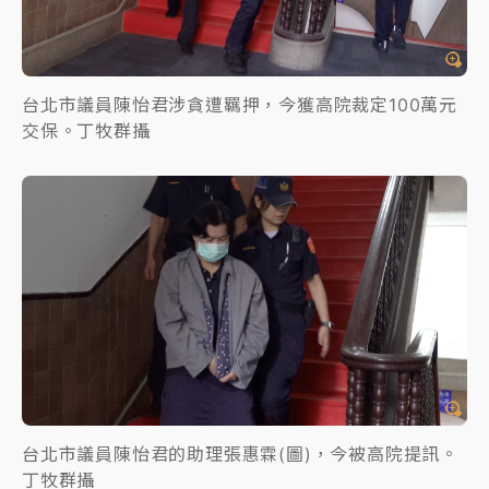
台北市議員陳怡君涉貪遭羈押，今獲高院裁定100萬元
交保。丁牧群攝
台北市議員陳怡君的助理張惠霖(圖)，今被高院提訊。
丁牧群攝