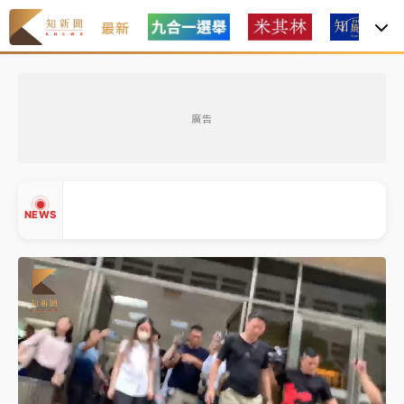
最新
女律師陳昱瑄詐慈濟10億！黃金158kg遭查扣畫面曝光
廣告
暑假過三周才推「E宿新北打卡趣」！抽獎程序複雜 觀
旅局回應了
中信慈善基金會想增加董事人數！辜仲諒向法院聲請遭
NEWS
駁 理由曝光
故宮《龍藏經》特展第2檔！今線上預約開賣一度塞車
周六起展出延長至晚上7時
台東農業處長涉圖利渡假村！東檢抗告成功 今重開羈
▲
押庭
▼
父親節泡湯了！中颱白海豚雨彈轟3天 「紅到發紫」降
雨熱區曝