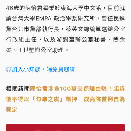
46歲的陳怡君畢業於東海大學中文系，目前就
讀台灣大學EMPA 政治學系研究所，曾任民進
黨台北市黨部執行長，蔡英文總統競選辦公室
行政組主任，以及游錫堃辦公室秘書、簡余
晏、王世堅辦公室助理。
◎加入小知族，喝免費咖啡
相關新聞
陳怡君涉貪100萬交保理由曝！起訴
後不得以「勾串之虞」羈押 成高院首例自為
裁定