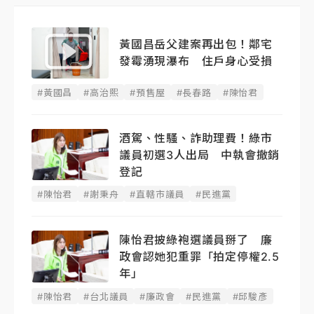
黃國昌岳父建案再出包！鄰宅
發霉湧現瀑布 住戶身心受損
#黃國昌
#高治熙
#預售屋
#長春路
#陳怡君
酒駕、性騷、詐助理費！綠市
議員初選3人出局 中執會撤銷
登記
#陳怡君
#謝秉舟
#直轄市議員
#民進黨
陳怡君披綠袍選議員掰了 廉
政會認她犯重罪「拍定停權2.5
年」
#陳怡君
#台北議員
#廉政會
#民進黨
#邱駿彥