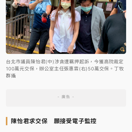
台北市議員陳怡君(中)涉貪遭羈押起訴，今獲高院裁定
100萬元交保，辦公室主任張惠霖(右)50萬交保。丁牧
群攝
陳怡君求交保 願接受電子監控