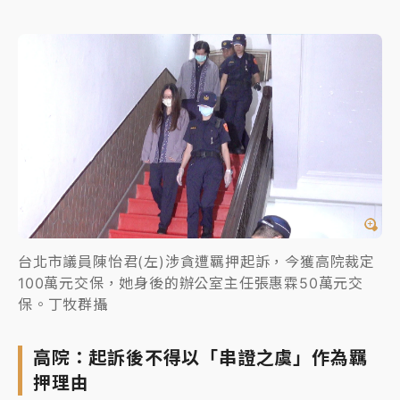
台北市議員陳怡君(左)涉貪遭羈押起訴，今獲高院裁定
100萬元交保，她身後的辦公室主任張惠霖50萬元交
保。丁牧群攝
高院：起訴後不得以「串證之虞」作為羈
押理由