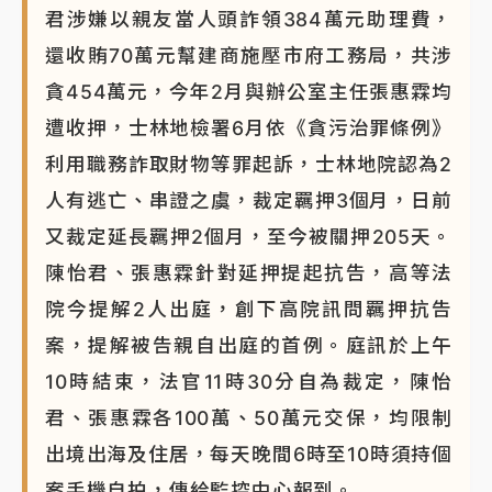
君涉嫌以親友當人頭詐領384萬元助理費，
還收賄70萬元幫建商施壓市府工務局，共涉
貪454萬元，今年2月與辦公室主任張惠霖均
遭收押，士林地檢署6月依《貪污治罪條例》
利用職務詐取財物等罪起訴，士林地院認為2
人有逃亡、串證之虞，裁定羈押3個月，日前
又裁定延長羈押2個月，至今被關押205天。
陳怡君、張惠霖針對延押提起抗告，高等法
院今提解2人出庭，創下高院訊問羈押抗告
案，提解被告親自出庭的首例。庭訊於上午
10時結束，法官11時30分自為裁定，陳怡
君、張惠霖各100萬、50萬元交保，均限制
出境出海及住居，每天晚間6時至10時須持個
案手機自拍，傳給監控中心報到。