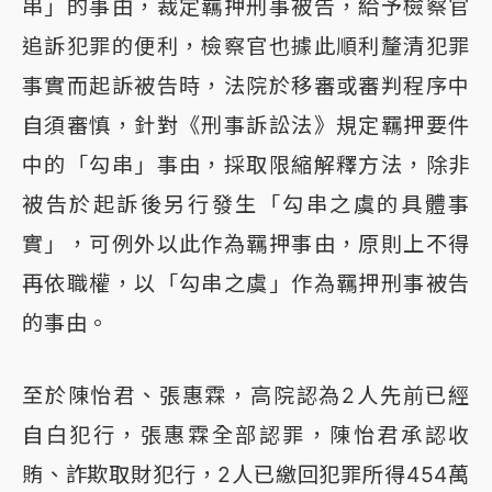
串」的事由，裁定羈押刑事被告，給予檢察官
追訴犯罪的便利，檢察官也據此順利釐清犯罪
事實而起訴被告時，法院於移審或審判程序中
自須審慎，針對《刑事訴訟法》規定羈押要件
中的「勾串」事由，採取限縮解釋方法，除非
被告於起訴後另行發生「勾串之虞的具體事
實」，可例外以此作為羈押事由，原則上不得
再依職權，以「勾串之虞」作為羈押刑事被告
的事由。
至於陳怡君、張惠霖，高院認為2人先前已經
自白犯行，張惠霖全部認罪，陳怡君承認收
賄、詐欺取財犯行，2人已繳回犯罪所得454萬