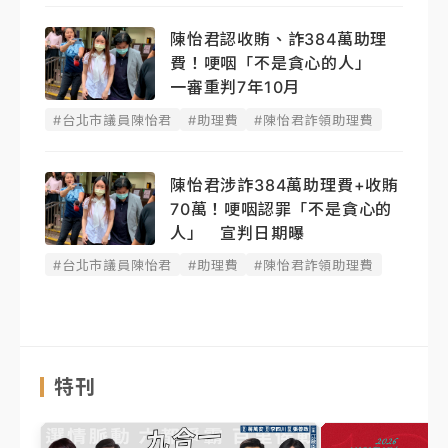
陳怡君認收賄、詐384萬助理
費！哽咽「不是貪心的人」
一審重判7年10月
#台北市議員陳怡君
#助理費
#陳怡君詐領助理費
陳怡君涉詐384萬助理費+收賄
70萬！哽咽認罪「不是貪心的
人」 宣判日期曝
#台北市議員陳怡君
#助理費
#陳怡君詐領助理費
特刊