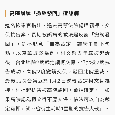
高院屢屢「撤銷發回」遭詬病
這名檢察官指出，過去高等法院處理羈押、交
保抗告案，長期被詬病的做法是反覆「撤銷發
回」，卻不願意「自為裁定」讓紛爭劃下句
點，以京華城案為例，柯文哲去年底被起訴
後，台北地院2度裁定讓柯交保，但北檢2度抗
告成功，高院2度撤銷交保，發回北院重裁，
最後北院合議庭於1月2日逆轉裁定柯文哲羈
押，柯提起抗告被高院駁回，羈押確定，「如
果高院認為柯文哲不應交保，依法可以自為裁
定羈押，就不會衍生耗時1星期的抗告大戰」。