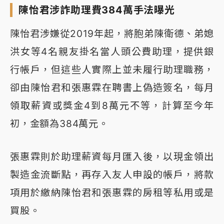
陳怡君涉詐助理費384萬手法曝光
陳怡君涉嫌從2019年起，將胞弟陳衛德、弟媳
洪女等4名親友掛名當人頭公費助理，提供銀
行帳戶，但這些人實際上並未履行助理職務，
卻由陳怡君和張惠霖在聘書上偽造簽名，每月
領取薪資或獎金4到8萬元不等，計算至今年
初，金額為384萬元。
張惠霖則於助理薪資每月匯入後，以現金領出
製造金流斷點，再存入友人申設的帳戶，將款
項用於繳納陳怡君和張惠霖的房租等私用或是
買股。