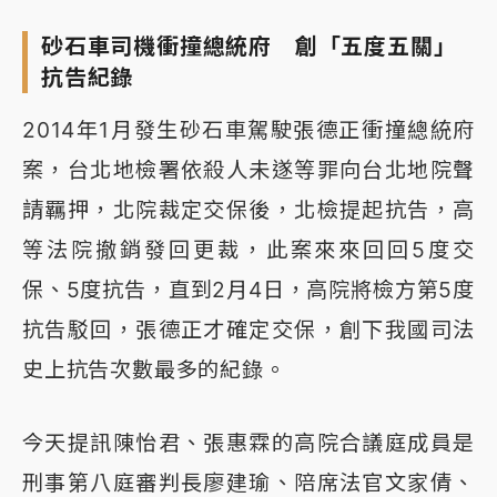
砂石車司機衝撞總統府 創「五度五關」
抗告紀錄
2014年1月發生砂石車駕駛張德正衝撞總統府
案，台北地檢署依殺人未遂等罪向台北地院聲
請羈押，北院裁定交保後，北檢提起抗告，高
等法院撤銷發回更裁，此案來來回回5度交
保、5度抗告，直到2月4日，高院將檢方第5度
抗告駁回，張德正才確定交保，創下我國司法
史上抗告次數最多的紀錄。
今天提訊陳怡君、張惠霖的高院合議庭成員是
刑事第八庭審判長廖建瑜、陪席法官文家倩、