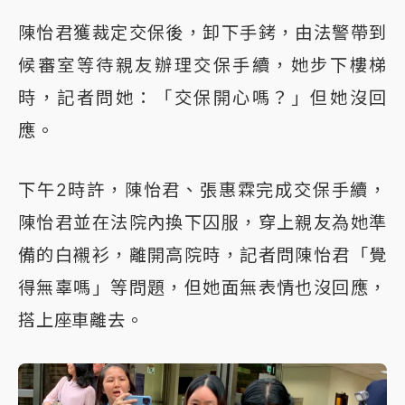
陳怡君獲裁定交保後，卸下手銬，由法警帶到
候審室等待親友辦理交保手續，她步下樓梯
時，記者問她：「交保開心嗎？」但她沒回
應。
下午2時許，陳怡君、張惠霖完成交保手續，
陳怡君並在法院內換下囚服，穿上親友為她準
備的白襯衫，離開高院時，記者問陳怡君「覺
得無辜嗎」等問題，但她面無表情也沒回應，
搭上座車離去。