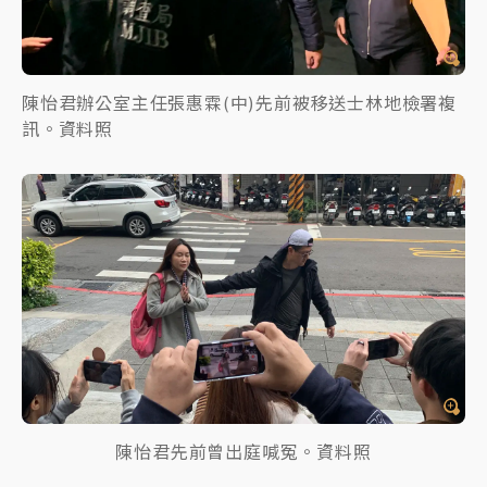
陳怡君辦公室主任張惠霖(中)先前被移送士林地檢署複
訊。資料照
陳怡君先前曾出庭喊冤。資料照