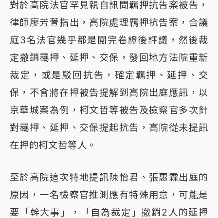
對於高院法官罕見親自訊問羈押抗告案被告，
律師廖芳萱指出，高院處理羈押抗告案，合議
庭3名法官幾乎都是閱完卷證後評議，然後裁
定撤銷羈押、延押、交保，發回地方法院重新
裁定，或是駁回抗告，確定羈押、延押、交
保，不會將在押被告提解到高院出庭應訊，以
京華城案為例，柯文哲等被告及檢察官多次針
對羈押、延押、交保提起抗告，高院從未提訊
在押的柯文哲等人。
至於高院這次特地提訊陳怡君、張惠霖出庭的
原因，一名檢察官推測應有特殊用意，可能是
要「幹大事」，「自為裁定」撤銷2人的延押