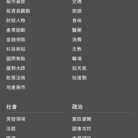
股市基金
交通
投資長觀點
旅遊
財經人物
食尚
產業脈動
醫藥
金融保險
消費
科技新知
文教
國際焦點
職場
趨勢大師
知天氣
政策法規
知運勢
地產房市
社會
政治
突發現場
黨政要聞
法庭
國會攻防