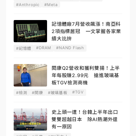
#Anthropic
#Meta
記憶體廠7月營收飆漲！南亞科
2項指標居冠 一文掌握各家業
績大比拚
#DRAM
#NAND Flash
#記憶體
閎康Q2營收和獲利雙揚！上半
年每股賺2.99元 搶進玻璃基
板TGV檢測商機
#TGV
#檢測
#閎康
#玻璃基板
史上頭一遭！台韓上半年出口
雙雙超越日本 除AI熱潮外還
有一原因