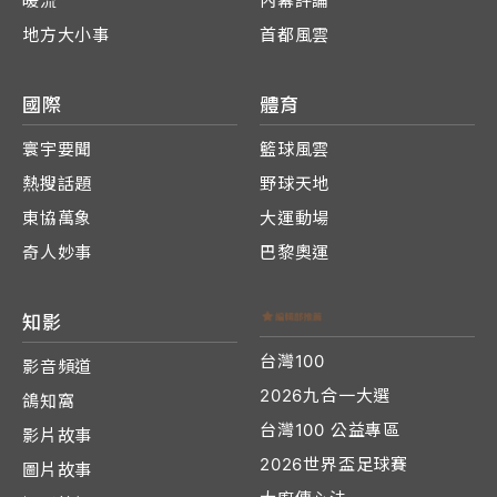
暖流
內幕評論
地方大小事
首都風雲
國際
體育
寰宇要聞
籃球風雲
熱搜話題
野球天地
東協萬象
大運動場
奇人妙事
巴黎奧運
知影
台灣100
影音頻道
2026九合一大選
鴿知窩
台灣100 公益專區
影片故事
2026世界盃足球賽
圖片故事