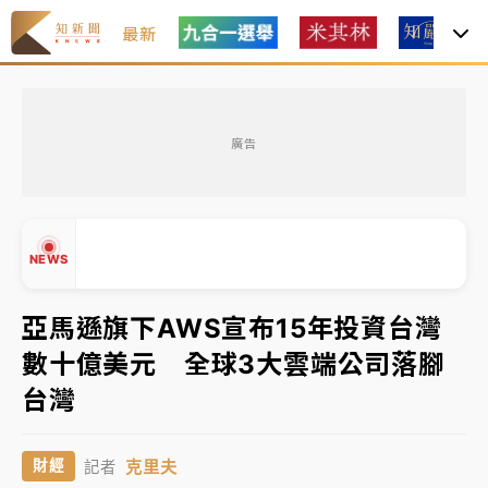
最新
油價持續凍漲！ 中油宣布下周一汽柴油價格維持不變
廣告
中颱白海豚進逼！台北喜來登圍籬傾倒砸傷人 民權西
路鷹架倒塌壓2車
有片｜
白海豚暴風圈逼近！新北淡水赫見龍捲風 榕樹
NEWS
連根拔起
中颱白海豚風雨來了！中部以北防豪雨 今晚、明天影
亞馬遜旗下AWS宣布15年投資台灣
響最劇烈
數十億美元 全球3大雲端公司落腳
白海豚逼近！北市水門只出不進 未移置車輛最高罰
▲
台灣
4800＋拖吊費
▼
油價持續凍漲！ 中油宣布下周一汽柴油價格維持不變
克里夫
財經
記者