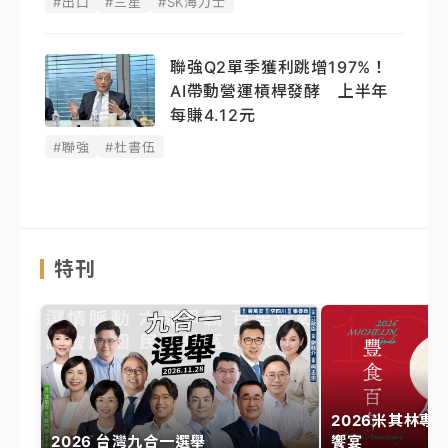
#出口
#三星
#SK海力士
聯強Q2單季獲利跳增197%！
AI帶動營運槓桿發酵 上半年
每賺4.12元
#聯強
#杜書伍
特刊
2026米其林專
2026 台灣九合一選舉
饗宴