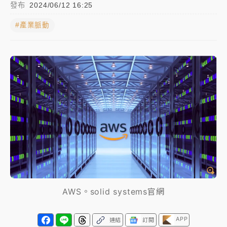
發布
2024/06/12 16:25
中颱白海豚進逼！台北喜來登圍籬傾倒砸傷人 民權西
#產業脈動
路鷹架倒塌壓2車
有片｜
白海豚暴風圈逼近！新北淡水赫見龍捲風 榕樹
連根拔起
中颱白海豚風雨來了！中部以北防豪雨 今晚、明天影
響最劇烈
白海豚逼近！北市水門只出不進 未移置車輛最高罰
4800＋拖吊費
AWS。solid systems官網
APP
連結
訂閱