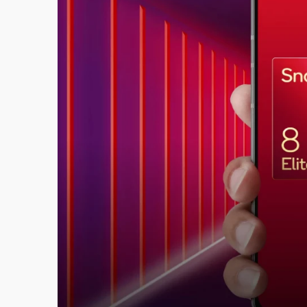
故宮《龍藏經》特展第2檔！今線上預約開賣
台東農業處長涉圖利渡假村！東檢抗告成功 
父親節泡湯了！中颱白海豚雨彈轟3天 「紅