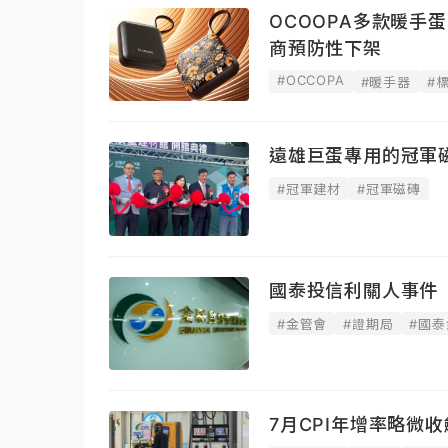
OCOOPA多款暖手
商預防性下架
#OCCOPA
#暖手器
#
遠雄巨蛋專用的冠軍
#冠軍建材
#冠軍磁磚
國泰投信利關人事件
#金管會
#證期局
#國泰
7月CPI年增率略微