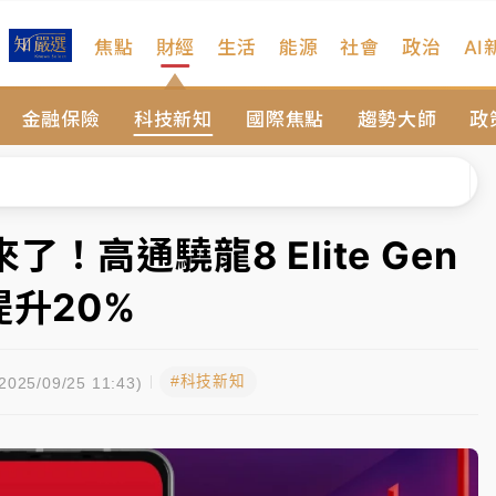
焦點
財經
生活
能源
社會
政治
AI
扣畫面曝光
金融保險
科技新知
國際焦點
趨勢大師
政
序複雜 觀旅局回應了
院聲請遭駁 理由曝光
一度塞車 周六起展出延長至晚上7時
高通驍龍8 Elite Gen
今重開羈押庭
提升20%
到發紫」降雨熱區曝
#科技新知
扣畫面曝光
025/09/25 11:43)
序複雜 觀旅局回應了
院聲請遭駁 理由曝光