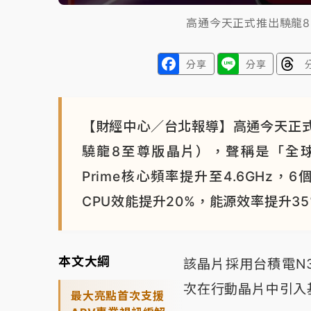
高通今天正式推出驍龍8 E
分享
分享
【財經中心／台北報導】高通今天正式發布驍
驍龍8至尊版晶片），聲稱是「全球
Prime核心頻率提升至4.6GHz，
CPU效能提升20%，能源效率提升3
本文大綱
該晶片採用台積電N3
次在行動晶片中引入基
最大亮點首次支援