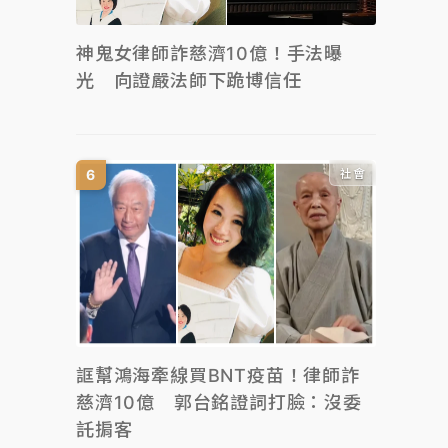
神鬼女律師詐慈濟10億！手法曝
光 向證嚴法師下跪博信任
社會
誆幫鴻海牽線買BNT疫苗！律師詐
慈濟10億 郭台銘證詞打臉：沒委
託掮客