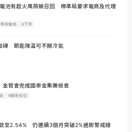
蛋電池有起火風險被召回 標準局要求電商及代理
標準檢驗局
#下架
磁磚 節能降溫可不開冷氣
 金管會完成國泰金集團檢查
金
#國泰投信
收斂至2.54% 仍連續3個月突破2%通膨警戒線