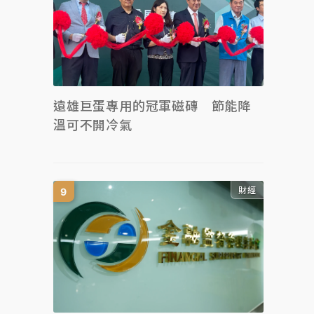
遠雄巨蛋專用的冠軍磁磚 節能降
溫可不開冷氣
財經