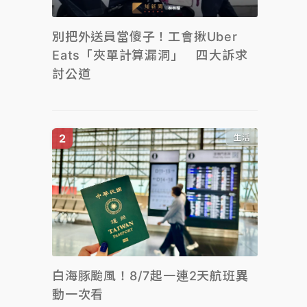
別把外送員當傻子！工會揪Uber
Eats「夾單計算漏洞」 四大訴求
討公道
生活
白海豚颱風！8/7起一連2天航班異
動一次看