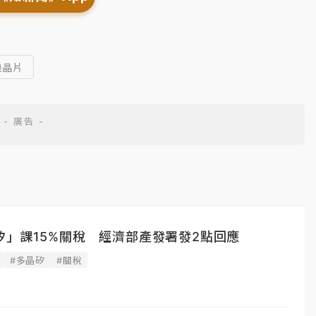
機晶片
矽」課15%關稅 經濟部產發署發2點回應
#多晶矽
#關稅