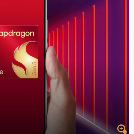
一度塞車 周六起展出延長至晚上7時
今重開羈押庭
到發紫」降雨熱區曝