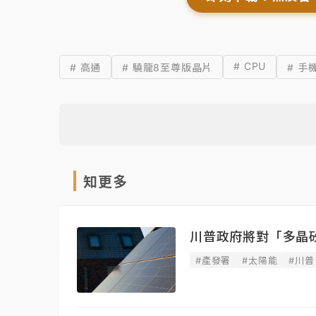
# CPU
# 高通
# 驍龍8至尊版晶片
# 手
知更多
川普政府將對「多晶
#產發署
#太陽能
#川普