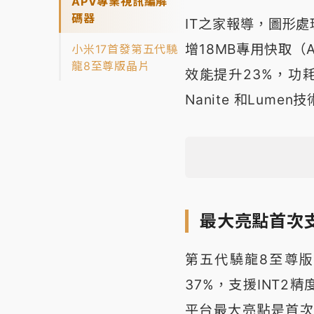
APV專業視訊編解
碼器
IT之家報導，圖形處
增18MB專用快取（A
小米17首發第五代驍
龍8至尊版晶片
效能提升23%，功耗降
Nanite 和Lumen
最大亮點首次
第五代驍龍8至尊版晶
37%，支援INT
平台最大亮點是首次支援AP