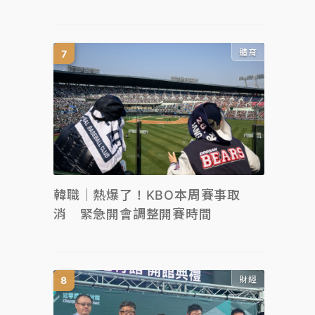
體育
韓職｜熱爆了！KBO本周賽事取
消 緊急開會調整開賽時間
財經