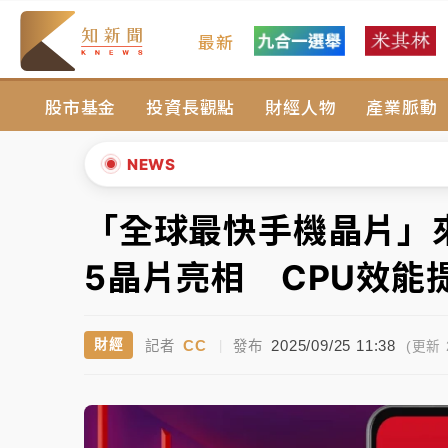
最新
女律師陳昱瑄詐慈濟10億！黃金158kg遭查
股市基金
投資長觀點
財經人物
產業脈動
暑假過三周才推「E宿新北打卡趣」！抽獎程
中信慈善基金會想增加董事人數！辜仲諒向法
NEWS
故宮《龍藏經》特展第2檔！今線上預約開賣
「全球最快手機晶片」來了！
▲
台東農業處長涉圖利渡假村！東檢抗告成功 
▼
5晶片亮相 CPU效能
父親節泡湯了！中颱白海豚雨彈轟3天 「紅
CC
2025/09/25 11:38
財經
記者
|
發布
女律師陳昱瑄詐慈濟10億！黃金158kg遭查
(更新 2
暑假過三周才推「E宿新北打卡趣」！抽獎程
中信慈善基金會想增加董事人數！辜仲諒向法