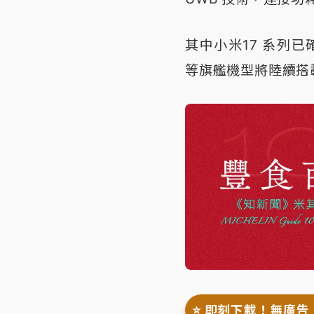
其中小米17 系列已確
等旗艦機型將陸續搭
⭐️ 即刻下載！無廣告