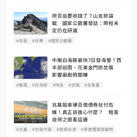
爬百岳要收錢了？山友掀論
戰 國家公園署發話：時程未
定仍在研議
#百岳
#收費
#國家公園署
中颱白海豚最快7日發海警！西
半部迎雨、花東金門防焚風
影響最劇時間曝
#颱風
#白海豚
#降雨
#焚風
#氣象署
兆基股東爆百億債券兌付危
機！真正該擔心什麼？ 租客
自保之道看這邊
#兆基
#包租代管
#趙姬投資
#寄居蟹管理顧問