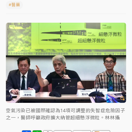
#醫藥
女律師陳昱瑄詐慈濟10億！黃金158kg遭查扣畫面曝光
暑假過三周才推「E宿新北打卡趣」！抽獎程序複雜 觀
旅局回應了
中信慈善基金會想增加董事人數！辜仲諒向法院聲請遭
駁 理由曝光
故宮《龍藏經》特展第2檔！今線上預約開賣一度塞車
周六起展出延長至晚上7時
台東農業處長涉圖利渡假村！東檢抗告成功 今重開羈
押庭
父親節泡湯了！中颱白海豚雨彈轟3天 「紅到發紫」降
雨熱區曝
空氣污染已被國際確認為14項可調整的失智症危險因子
之一，醫師呼籲政府擴大納管超細懸浮微粒。林林攝