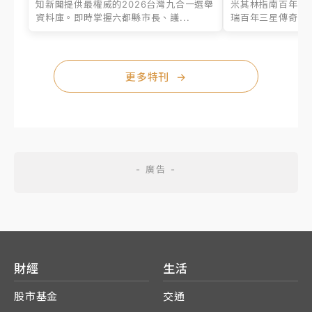
知新聞提供最權威的2026台灣九合一選舉
米其林指南百年之
資料庫。即時掌握六都縣市長、議...
瑞百年三星傳奇、台
更多特刊
→
財經
生活
股市基金
交通