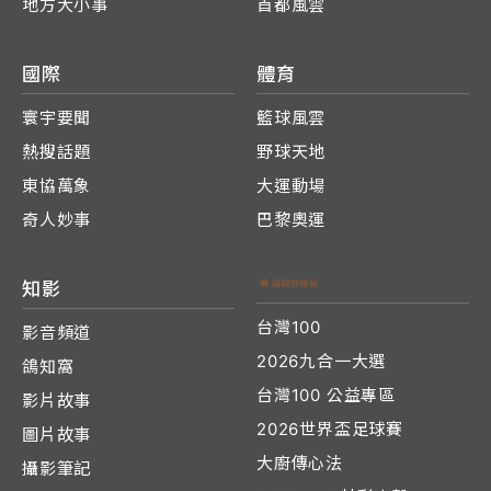
地方大小事
首都風雲
國際
體育
寰宇要聞
籃球風雲
熱搜話題
野球天地
東協萬象
大運動場
奇人妙事
巴黎奧運
知影
台灣100
影音頻道
2026九合一大選
鴿知窩
台灣100 公益專區
影片故事
2026世界盃足球賽
圖片故事
大廚傳心法
攝影筆記