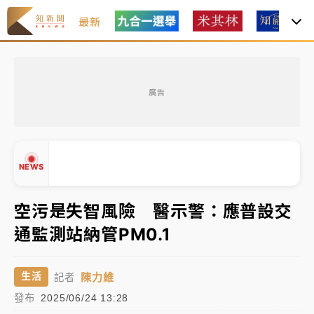
最新
女律師陳昱瑄詐慈濟10億！黃金158kg遭查扣畫面曝光
廣告
暑假過三周才推「E宿新北打卡趣」！抽獎程序複雜 觀
旅局回應了
中信慈善基金會想增加董事人數！辜仲諒向法院聲請遭
NEWS
駁 理由曝光
故宮《龍藏經》特展第2檔！今線上預約開賣一度塞車
空污是失智風險 醫示警：應普設交
周六起展出延長至晚上7時
通監測站納管PM0.1
台東農業處長涉圖利渡假村！東檢抗告成功 今重開羈
▲
押庭
▼
陳力維
生活
記者
父親節泡湯了！中颱白海豚雨彈轟3天 「紅到發紫」降
發布
2025/06/24 13:28
雨熱區曝