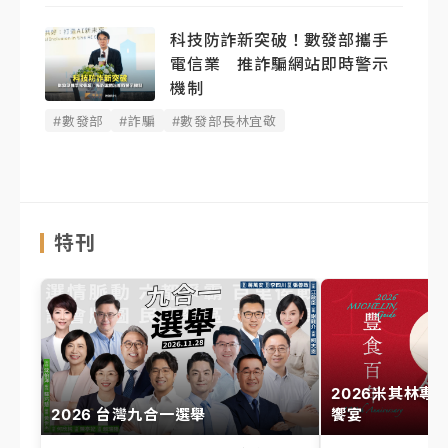
科技防詐新突破！數發部攜手
電信業 推詐騙網站即時警示
機制
#數發部
#詐騙
#數發部長林宜敬
特刊
2026米其林專
2026 台灣九合一選舉
饗宴