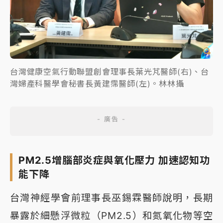
台灣健康空氣行動聯盟創會理事長葉光芃醫師(右)、台
灣婦產科醫學會秘書長黃建霈醫師(左)。林林攝
PM2.5增腦部炎症與氧化壓力 加速認知功
能下降
台灣神經學會前理事長巫錫霖醫師說明，長期
暴露於細懸浮微粒（PM2.5）和氮氧化物等空