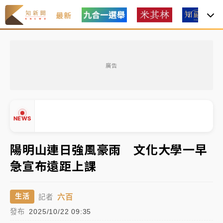
最新
女律師陳昱瑄詐慈濟10億！黃金158kg遭查扣畫面曝光
廣告
暑假過三周才推「E宿新北打卡趣」！抽獎程序複雜 觀
旅局回應了
中信慈善基金會想增加董事人數！辜仲諒向法院聲請遭
NEWS
駁 理由曝光
故宮《龍藏經》特展第2檔！今線上預約開賣一度塞車
陽明山連日強風豪雨 文化大學一早
周六起展出延長至晚上7時
急宣布遠距上課
▲
台東農業處長涉圖利渡假村！東檢抗告成功 今重開羈
▼
押庭
六百
生活
記者
父親節泡湯了！中颱白海豚雨彈轟3天 「紅到發紫」降
發布
2025/10/22 09:35
雨熱區曝