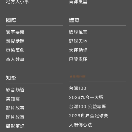
地方大小事
首都風雲
國際
體育
寰宇要聞
籃球風雲
熱搜話題
野球天地
東協萬象
大運動場
奇人妙事
巴黎奧運
知影
台灣100
影音頻道
2026九合一大選
鴿知窩
台灣100 公益專區
影片故事
2026世界盃足球賽
圖片故事
大廚傳心法
攝影筆記