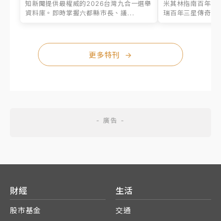
知新聞提供最權威的2026台灣九合一選舉
米其林指南百年之
資料庫。即時掌握六都縣市長、議...
瑞百年三星傳奇、台
更多特刊
→
財經
生活
股市基金
交通