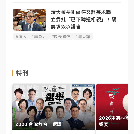
清大校長剛續任又赴美求職
立委批「已下聘還相親」！籲
要求簽承諾書
#清大
#高為元
#校長續任
#鄭英耀
特刊
2026米其林專
2026 台灣九合一選舉
饗宴