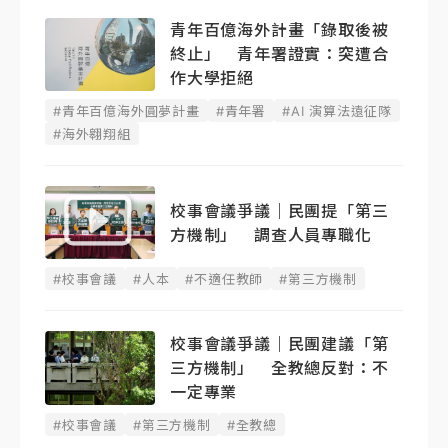
青年百億海外計畫「錄取後被
終止」 青年署證實：突遭合
作大學拒絕
#青年百億海外圓夢計畫
#青年署
#AI 演算法遠征隊
#海外翱翔組
校事會議爭議｜民團提「第三
方機制」 調查人員專職化
#校事會議
#人本
#不適任教師
#第三方機制
校事會議爭議｜民團建議「第
三方機制」 全教總反對：不
一定專業
#校事會議
#第三方機制
#全教總