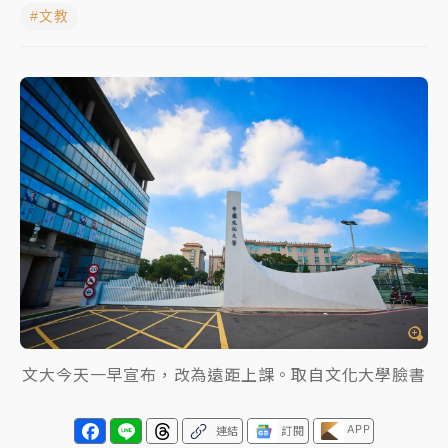
#文教
女律師陳昱瑄詐慈濟10億！黃金158kg遭查扣畫面曝光
暑假過三周才推「E宿新北打卡趣」！抽獎程序複雜 觀
旅局回應了
中信慈善基金會想增加董事人數！辜仲諒向法院聲請遭
駁 理由曝光
故宮《龍藏經》特展第2檔！今線上預約開賣一度塞車
周六起展出延長至晚上7時
台東農業處長涉圖利渡假村！東檢抗告成功 今重開羈
押庭
父親節泡湯了！中颱白海豚雨彈轟3天 「紅到發紫」降
文大今天一早宣布，改為遠距上課。取自文化大學臉書
雨熱區曝
APP
連結
訂閱