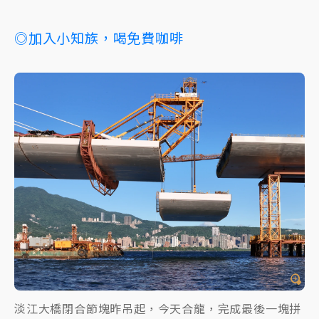
◎加入小知族，喝免費咖啡
淡江大橋閉合節塊昨吊起，今天合龍，完成最後一塊拼