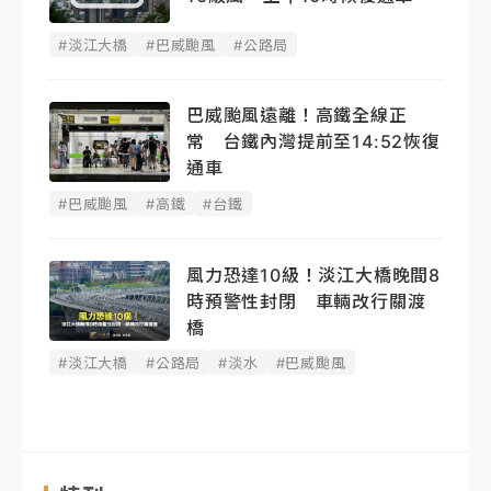
#淡江大橋
#巴威颱風
#公路局
巴威颱風遠離！高鐵全線正
常 台鐵內灣提前至14:52恢復
通車
#巴威颱風
#高鐵
#台鐵
風力恐達10級！淡江大橋晚間8
時預警性封閉 車輛改行關渡
橋
#淡江大橋
#公路局
#淡水
#巴威颱風