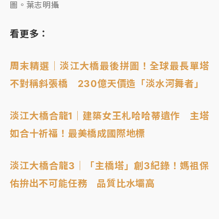
圖。葉志明攝
看更多：
周末精選｜淡江大橋最後拼圖！全球最長單塔
不對稱斜張橋 230億天價造「淡水河舞者」
淡江大橋合龍1｜建築女王札哈哈蒂遺作 主塔
如合十祈福！最美橋成國際地標
淡江大橋合龍3｜「主橋塔」創3紀錄！媽祖保
佑拚出不可能任務 品質比水壩高