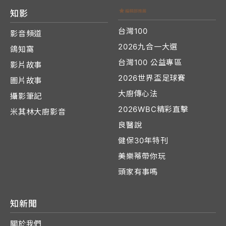
知影
台灣100
影音頻道
2026九合一大選
鴿知窩
台灣100 公益專區
影片故事
2026世界盃足球賽
圖片故事
大廚傳心法
攝影筆記
2026WBC精彩直擊
米其林大廚影音
良醫說
健保30年特刊
美樂蒂帶你玩
頭家有事嗎
知新聞
關於我們