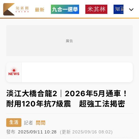
最新
油價持續凍漲！ 中油宣布下周一汽柴油價格維持不變
廣告
中颱白海豚進逼！台北喜來登圍籬傾倒砸傷人 民權西
路鷹架倒塌壓2車
有片｜
白海豚暴風圈逼近！新北淡水赫見龍捲風 榕樹
NEWS
連根拔起
中颱白海豚風雨來了！中部以北防豪雨 今晚、明天影
淡江大橋合龍2｜2026年5月通車！
響最劇烈
耐用120年抗7級震 超強工法揭密
白海豚逼近！北市水門只出不進 未移置車輛最高罰
▲
4800＋拖吊費
▼
問問
生活
記者
油價持續凍漲！ 中油宣布下周一汽柴油價格維持不變
發布
2025/09/11 10:28
(更新 2025/09/16 08:02)