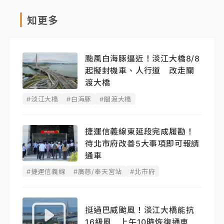
知更多
颱風白海豚逼近！淡江大橋8/8
起擬封機車、人行道 改走關
渡大橋
#淡江大橋
#白海豚
#關渡大橋
捷運信義線東延段完成履勘！
待北市府改善5大事項即可報請
通車
#捷運信義線
#廣慈/奉天宮站
#北市府
挺過巴威颱風！淡江大橋能抗
16級風 上午10時恢復通車