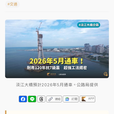
#交通
中颱白海豚進逼！台北喜來登圍籬傾倒砸傷人 民權西
路鷹架倒塌壓2車
有片｜
白海豚暴風圈逼近！新北淡水赫見龍捲風 榕樹
連根拔起
中颱白海豚風雨來了！中部以北防豪雨 今晚、明天影
響最劇烈
白海豚逼近！北市水門只出不進 未移置車輛最高罰
4800＋拖吊費
淡江大橋預計2026年5月通車。公路局提供
APP
連結
訂閱