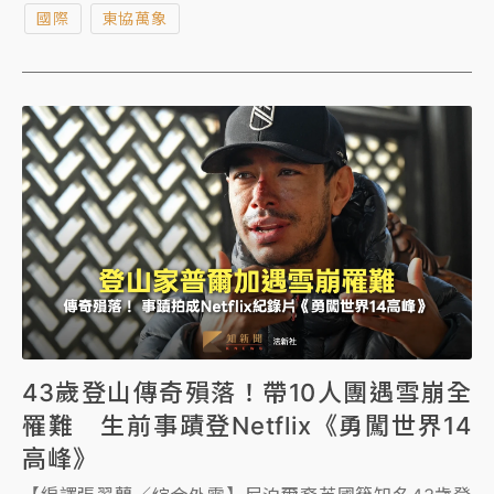
國際
東協萬象
民主象徵人物仍在世的證據。
43歲登山傳奇殞落！帶10人團遇雪崩全
罹難 生前事蹟登Netflix《勇闖世界14
高峰》