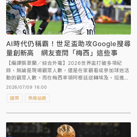
AI時代仍稱霸！世足盃助攻Google搜尋
量創新高 網友查問「梅西」這些事
【編譯張翠蘭／綜合外電】2026世界盃打破多項紀
錄，無論是現場觀眾人數，還是在家觀看或參加球迷活
動的觀眾人數。而在梅西率領阿根廷逆轉埃及，挺進8
強後，竟然讓搜尋龍頭Google的搜尋量創下近28年歷
2026/07/09 16:00
史新高。
國際
熱搜話題