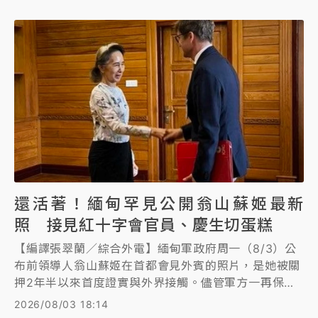
還活著！緬甸罕見公開翁山蘇姬最新
照 接見紅十字會官員、慶生切蛋糕
【編譯張翠蘭／綜合外電】緬甸軍政府周一（8/3）公
布前領導人翁山蘇姬在首都會見外賓的照片，是她被關
押2年半以來首度證實與外界接觸。儘管軍方一再保證
她安然無恙，但國際社會仍對其健康狀況表示擔憂，翁
2026/08/03 18:14
山的兒子近幾個月來發起運動，要求提供這名81歲昔日