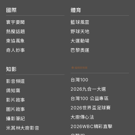
國際
體育
寰宇要聞
籃球風雲
熱搜話題
野球天地
東協萬象
大運動場
奇人妙事
巴黎奧運
知影
台灣100
影音頻道
2026九合一大選
鴿知窩
台灣100 公益專區
影片故事
2026世界盃足球賽
圖片故事
大廚傳心法
攝影筆記
2026WBC精彩直擊
米其林大廚影音