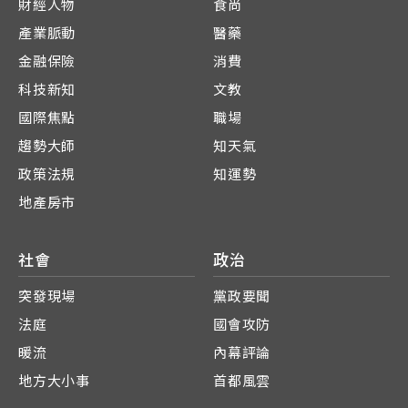
財經人物
食尚
產業脈動
醫藥
金融保險
消費
科技新知
文教
國際焦點
職場
趨勢大師
知天氣
政策法規
知運勢
地產房市
社會
政治
突發現場
黨政要聞
法庭
國會攻防
暖流
內幕評論
地方大小事
首都風雲