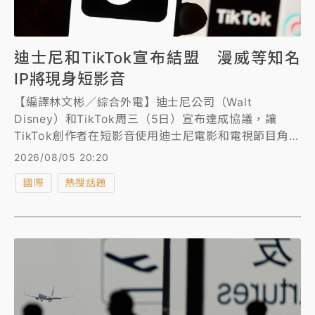
迪士尼和TikTok宣布結盟 漫威等知名
IP將現身短影音
【編譯林文彬／綜合外電】迪士尼公司（Walt
Disney）和TikTok周三（5日）宣布達成協議，讓
TikTok創作者在短影音使用迪士尼電影和電視節目角色
與場景，是傳統媒體業者和熱門社群媒體App首度敲定
2026/08/05 20:20
這類協議。
國際
熱搜話題