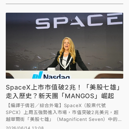
SpaceX上市市值破2兆！「美股七雄」
走入歷史？新天團「MANGOS」崛起
【編譯于倩若／綜合外電】SpaceX（股票代號
SPCX）上周五強勢進入市場，市值突破2兆美元，超
越華爾街「美股七雄」（Magnificent Seven）中的2
家公司，也引發一個關鍵問題：「美股七雄」這個稱呼
2026/06/14 13:08