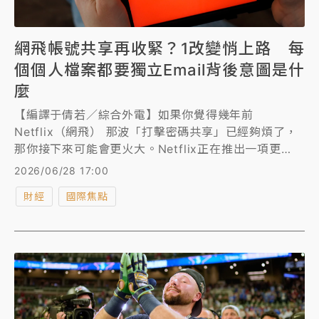
網飛帳號共享再收緊？1改變悄上路 每
個個人檔案都要獨立Email背後意圖是什
麼
【編譯于倩若／綜合外電】如果你覺得幾年前
Netflix（網飛） 那波「打擊密碼共享」已經夠煩了，
那你接下來可能會更火大。Netflix正在推出一項更
新，要求同一個家庭共享帳號底下的每個使用者個人檔
2026/06/28 17:00
案（Profile），都必須綁定各自獨立的Email信箱。
財經
國際焦點
Netflix現在希望你家裡的每個使用者檔案都擁有各自
獨立的電子郵件登入帳號。