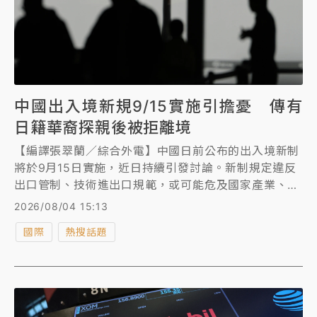
中國出入境新規9/15實施引擔憂 傳有
日籍華裔探親後被拒離境
【編譯張翠蘭／綜合外電】中國日前公布的出入境新制
將於9月15日實施，近日持續引發討論。新制規定違反
出口管制、技術進出口規範，或可能危及國家產業、技
術安全者，可被限制出境，有學者和分析指出，新規定
2026/08/04 15:13
適用範圍涵蓋所有經中國離境的人士，但由於標準不
國際
熱搜話題
清，有人可能拖著行李準備搭機時才被「依法告知不能
出境」。