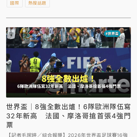
國際
熱搜話題
破最大心率的80%，這些裁判也面臨悶熱和高海拔等環
境挑戰。
世界盃｜8強全數出爐！6隊歐洲隊伍寫
32年新高 法國、摩洛哥搶首張4強門
票
【記者毛琬婷／綜合報導】2026年世界盃足球賽16強