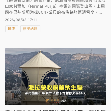
【編譯張翠蘭／綜合外電】尼泊爾裔英國籍知名43歲登
山家普爾加（Nirmal Purja）率領的國際登山隊，上周
四在巴基斯坦海拔8047公尺的布洛德峰遭遇雪崩，周
日（8/2）證實已尋獲他的遺體，確認全員10人全數遇
2026/08/03 17:11
難。普爾加在短短6個多月內登頂世界14座最高峰，事
國際
熱搜話題
蹟被拍成Netflix紀錄片《勇闖世界14高峰：挑戰不可
能》而聲名大噪，他的離世震驚全球登山界，就連尼泊
爾總理也表哀悼，他的小學母校師生點蠟燭追思，稱其
「勇敢樹立榜樣，也為尼泊爾贏得榮譽」。