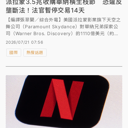
派拉蒙3.5兆收購華納橫生枝節 恐違反
壟斷法！法官暫停交易14天
【編譯張翠蘭／綜合外電】美國派拉蒙影業旗下天空之
舞公司（Paramount Skydance）對華納兄弟探索公
司（Warner Bros. Discovery）的1110億美元（約
3.55兆台幣）收購案橫生枝節。加州聯邦法官周一
2026/07/21 07:56
（7/21）以該交易「可能」違反反壟斷法為由，暫時中
國際
熱搜話題
止交易。