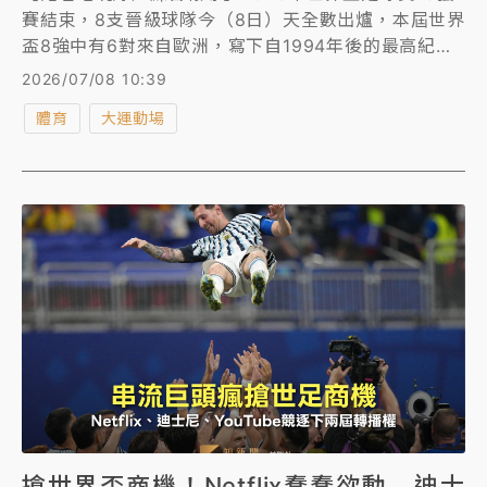
賽結束，8支晉級球隊今（8日）天全數出爐，本屆世界
盃8強中有6對來自歐洲，寫下自1994年後的最高紀
錄，8強賽將在台灣時間10日清晨4點登場，由法國出
2026/07/08 10:39
戰摩洛哥，爭奪首張4強門票。
體育
大運動場
搶世界盃商機！Netflix蠢蠢欲動 迪士