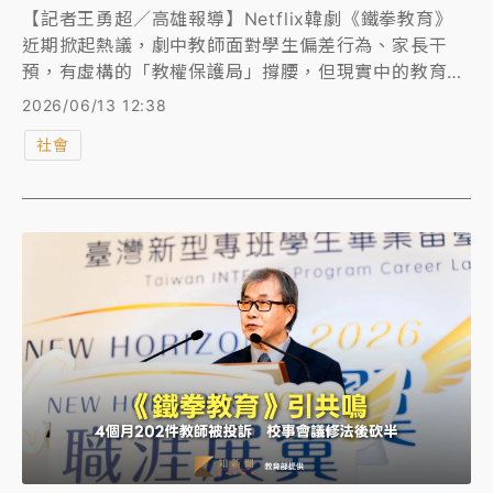
【記者王勇超／高雄報導】Netflix韓劇《鐵拳教育》
近期掀起熱議，劇中教師面對學生偏差行為、家長干
預，有虛構的「教權保護局」撐腰，但現實中的教育現
場沒有這樣的靠山。高雄近日接連發生國小教師墜樓，
2026/06/13 12:38
以及另一名國小女師遭大陣仗送醫等事件，讓基層教師
社會
長期承受的親師衝突、行政負擔與調查壓力再度浮上檯
面，教師團體憂心，部分教師正逐漸走向「防禦性教
學」，全國教育產業總工會專員劉亞平說：「就是不再
積極管教，避免讓自己陷入麻煩！」