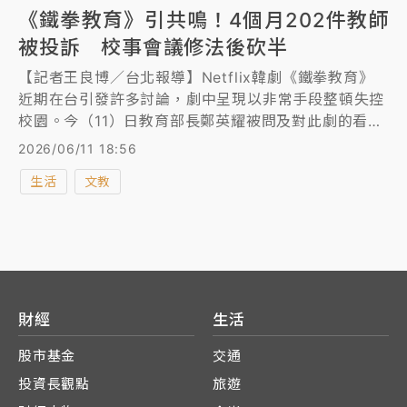
《鐵拳教育》引共鳴！4個月202件教師
被投訴 校事會議修法後砍半
【記者王良博／台北報導】Netflix韓劇《鐵拳教育》
近期在台引發許多討論，劇中呈現以非常手段整頓失控
校園。今（11）日教育部長鄭英耀被問及對此劇的看法
時回應，許多影劇都很有啟發性，台灣「校事會議」在
2026/06/11 18:56
經過修法後，今年1月到4月的教師投訴案件，從去年同
生活
文教
期的448件，降到今年202件，且去年同期進入校事會
議的投訴共82％，今年也降到22％。
財經
生活
股市基金
交通
投資長觀點
旅遊