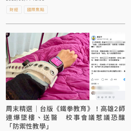
還適用嗎？如果不適用，又該用什麼取代？
財經
國際焦點
周末精選｜台版《鐵拳教育》！高雄2師
連爆墜樓、送醫 校事會議惹議恐釀
「防禦性教學」