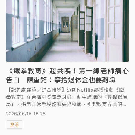
《鐵拳教育》超共鳴！第一線老師痛心
告白 陳重銘：寧捨退休金也要離職
【記者盧麗蓮／綜合報導】近期Netflix熱播韓劇《鐵
拳教育》在台灣引發廣泛討論，劇中虛構的「教權保護
局」，採用非常手段整頓失控校園，引起教育界共鳴。
財經專家「不敗教主」陳重銘過去曾當20年老師，他以
2026/06/15 16:28
過來人分享執教經驗，點出最大問題，表示他當年「寧
生活
可離職也不要退休金。」