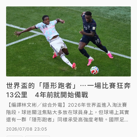
世界盃的「隱形跑者」⋯一場比賽狂奔
13公里 4年前就開始備戰
【編譯林文彬／綜合外電】2026年世界盃進入淘汰賽
階段，球迷關注焦點大多放在球員身上，但球場上其實
還有一群「隱形跑者」同樣承受高強度考驗。國際足球
總會（FIFA）指出，世界盃裁判每場比賽通常必須在球
2026/07/08 23:05
場上奔跑12至13公里，與許多球員不相上下，心率常突