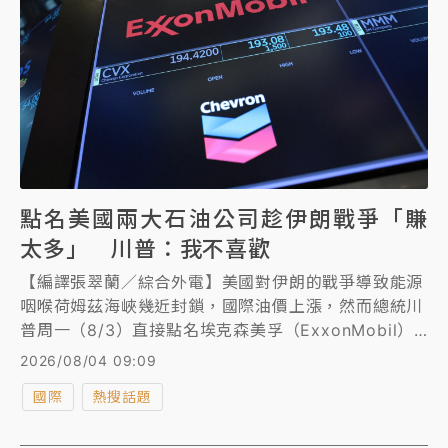
點名美國兩大石油公司趁伊朗戰爭「賺
太多」 川普：我不喜歡
【編譯張翠蘭／綜合外電】美國對伊朗的戰爭導致能源
咽喉荷姆茲海峽幾近封鎖，國際油價上漲，然而總統川
普周一（8/3）直接點名埃克森美孚（ExxonMobil）
和雪佛龍（Chevron），指責這兩大美國石油公司在美
2026/08/04 09:09
伊戰爭期間原油價格高漲之際牟取暴利，「我不喜歡這
國際
熱搜話題
樣」。