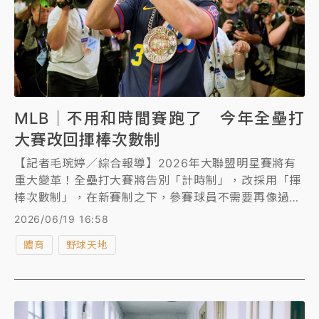
MLB｜不用和時間賽跑了 今年全壘打
大賽改回揮棒次數制
【記者毛琬婷／綜合報導】2026年大聯盟明星賽將有
重大變革！全壘打大賽將告別「計時制」，改採用「揮
棒次數制」，在新賽制之下，參賽球員不需要再像過去
一樣為了爭取時間拚命揮棒，讓球員能更專注在每一次
2026/06/19 16:58
揮棒。
體育
野球天地