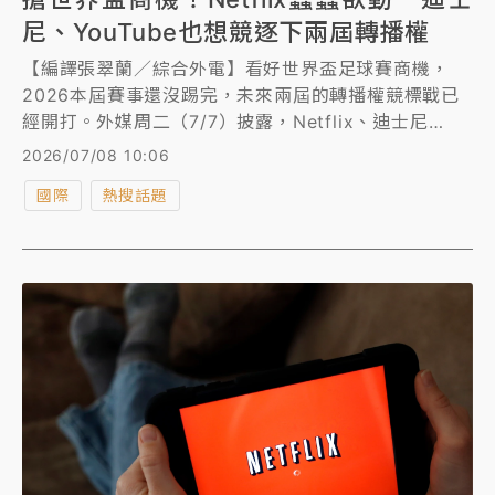
尼、YouTube也想競逐下兩屆轉播權
【編譯張翠蘭／綜合外電】看好世界盃足球賽商機，
2026本屆賽事還沒踢完，未來兩屆的轉播權競標戰已
經開打。外媒周二（7/7）披露，Netflix、迪士尼
（Disney）和YouTube都對轉播權深感興趣，有意競
2026/07/08 10:06
購2030年和2034年世界盃的美國轉播權。相關版權套
國際
熱搜話題
餐價值可能高達20億美元（約643.6億元台幣）。