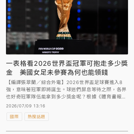
一表格看2026世界盃冠軍可抱走多少獎
金 美國女足未參賽為何也能領錢
【編譯張翠蘭／綜合外電】2026世界盃足球賽進入8
強，意味著冠軍即將誕生。球迷們屏息等待之際，各界
也好奇冠軍隊伍能拿到多少獎金呢？根據《體育畫報》
報導，本屆世界盃冠軍球隊將抱走5100萬美元（約
2026/07/09 13:16
16.38億元台幣）的獎金。特別的是，美國隊雖然止步
國際
熱搜話題
16強，仍可獲得1600萬美元，但實際到手的獎金卻遠
低於此，因此必須跟女足國家平分。