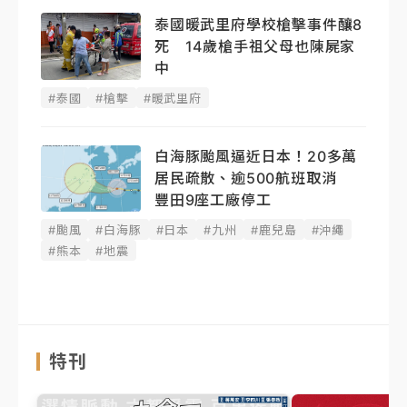
泰國暖武里府學校槍擊事件釀8
死 14歲槍手祖父母也陳屍家
中
#泰國
#槍擊
#暖武里府
白海豚颱風逼近日本！20多萬
居民疏散、逾500航班取消
豐田9座工廠停工
#颱風
#白海豚
#日本
#九州
#鹿兒島
#沖繩
#熊本
#地震
特刊