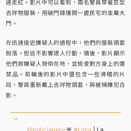
速走紅。影片中可以看到，兩名警員穿著巨型
吉祥物服裝，用破門錘撞開一處民宅的金屬大
門。
在迅速接近嫌疑人的過程中，他們的服裝頭套
脫落。但這不影響逮人行動，隨後，影片顯示
他們將嫌疑人按倒在地，並檢查對方身上的違
禁品。剪輯後的影片中還包含一些滑稽的片
段，警員重新戴上吉祥物頭套，與被捕嫌犯合
影。
@policiaperu
🚨
#Lima
| La