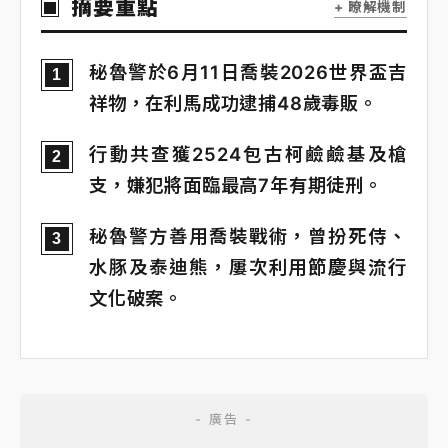
摘要重點
+ 瞭解機制
秘魯警於6月11日喬裝2026世界盃吉
1
祥物，在利馬成功逮捕48歲毒販。
行動共查獲2524包古柯鹼鹼基及槍
2
支，嫌犯將面臨最高7年有期徒刑。
秘魯警方善用喬裝戰術，曾扮死侍、
3
水豚及泰迪熊，屢次利用節慶與流行
文化破案。