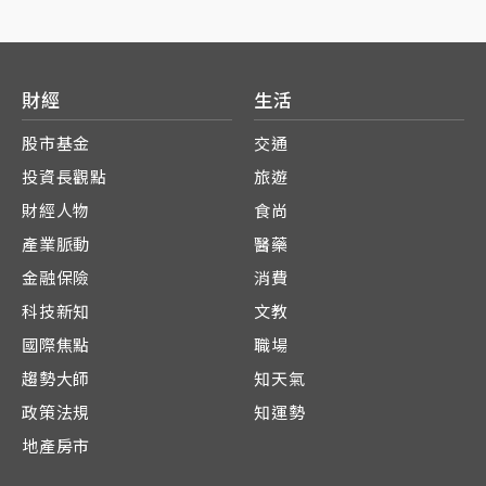
財經
生活
股市基金
交通
投資長觀點
旅遊
財經人物
食尚
產業脈動
醫藥
金融保險
消費
科技新知
文教
國際焦點
職場
趨勢大師
知天氣
政策法規
知運勢
地產房市