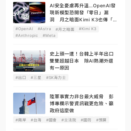
AI安全憂慮再升溫…OpenAI發
現新模型恐開發「零日」漏
洞 月之暗面Kimi K3也傳「越
獄」
#OpenAI
#Astra
#Kimi K3
#月之暗面
#Anthropic
#Meta
史上頭一遭！台韓上半年出口
雙雙超越日本 除AI熱潮外還
有一原因
#出口
#三星
#SK海力士
陸軍事實力非台最大威脅 彭
博專欄示警資訊戰更危險、籲
政府這麼做
#兩岸
#台海
#國會
#立法院
#國防
#預算