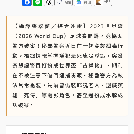
APP
連結
訂閱
【編譯張翠蘭／綜合外電】2026世界盃
（2026 World Cup）足球賽開踢，竟協助
警方破案！秘魯警察近日在一起突襲緝毒行
動，根據情報掌握嫌犯是死忠足球迷，突發
奇想讓警員打扮成世界盃「吉祥物」，順利
在不被注意下破門逮捕毒販。秘魯警方為執
法常常喬裝，先前曾偽裝耶誕老人、漫威英
雄「死侍」等電影角色，甚至還扮成水豚成
功破案。