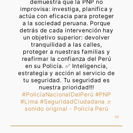
demuestra que la PNP no
improvisa: investiga, planifica y
actúa con eficacia para proteger
a la sociedad peruana. Porque
detrás de cada intervención hay
un objetivo superior: devolver
tranquilidad a las calles,
proteger a nuestras familias y
reafirmar la confianza del Perú
en su Policía. ✅ Inteligencia,
estrategia y acción al servicio de
tu seguridad. Tu seguridad es
nuestra prioridad!!!
#PolicíaNacionalDelPerú
#PNP
#Lima
#SeguridadCiudadana
♬
sonido original - Policía Perú