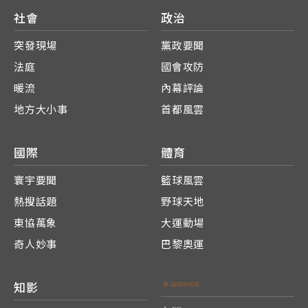
社會
政治
突發現場
黨政要聞
法庭
國會攻防
暖流
內幕評論
地方大小事
首都風雲
國際
體育
寰宇要聞
籃球風雲
熱搜話題
野球天地
東協萬象
大運動場
奇人妙事
巴黎奧運
知影