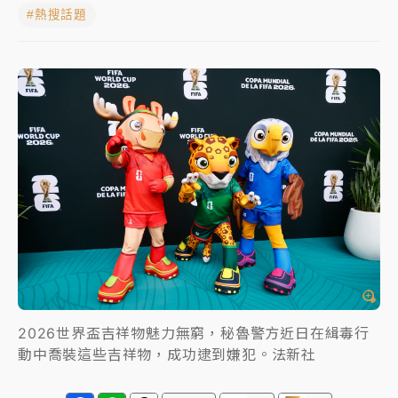
#熱搜話題
父親節玩樂園！六福村今明2天「爸爸免費」 遠雄海洋
買1送1
中颱白海豚環流掠北海！今明防劇烈降雨 東部高溫飆
38度
周末精選｜
慈濟遭詐10億完整始末曝！律師掮客大玩兩
面手法 郭台銘、蔡英文成關鍵
本周爆款短影音｜
柯文哲帶電子手鐶拄拐杖現身／周玉
蔻蔡玉真開撕爆料
周末精選｜
跨境網購族注意！EZ Way若改由政府委
任 預算難關如何解？
蔣萬安的建中同學！47歲法律學霸戰桃園 公開上任首
要3件事
2026世界盃吉祥物魅力無窮，秘魯警方近日在緝毒行
動中喬裝這些吉祥物，成功逮到嫌犯。法新社