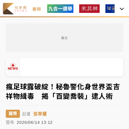
最新
父親節玩樂園！六福村今明2天「爸爸免費」 遠雄海洋
買1送1
廣告
中颱白海豚環流掠北海！今明防劇烈降雨 東部高溫飆
38度
周末精選｜
慈濟遭詐10億完整始末曝！律師掮客大玩兩
NEWS
面手法 郭台銘、蔡英文成關鍵
本周爆款短影音｜
柯文哲帶電子手鐶拄拐杖現身／周玉
瘋足球露破綻！秘魯警化身世界盃吉
蔻蔡玉真開撕爆料
祥物緝毒 揭「百變喬裝」逮人術
周末精選｜
跨境網購族注意！EZ Way若改由政府委
▲
任 預算難關如何解？
▼
張翠蘭
國際
記者
蔣萬安的建中同學！47歲法律學霸戰桃園 公開上任首
發布
2026/06/14 13:12
要3件事