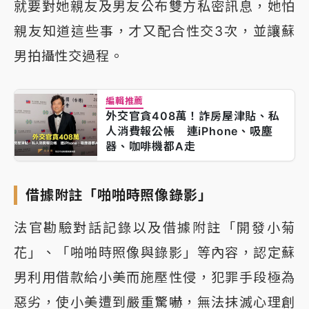
就要對她親友及男友公布雙方私密訊息，她怕
親友知道這些事，才又配合性交3次，並讓蘇
男拍攝性交過程。
編輯推薦
外交官貪408萬！詐房屋津貼、私
人消費報公帳 連iPhone、吸塵
器、咖啡機都A走
借據附註「啪啪時照像錄影」
法官勘驗對話記錄以及借據附註「開發小菊
花」、「啪啪時照像與錄影」等內容，認定蘇
男利用借款給小美而施壓性侵，犯罪手段極為
惡劣，使小美遭到嚴重驚嚇，無法抹滅心理創