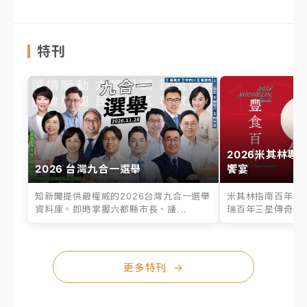
特刊
2026米其林專
2026 台灣九合一選舉
饗宴
知新聞提供最權威的2026台灣九合一選舉
米其林指南百年之
資料庫。即時掌握六都縣市長、議...
瑞百年三星傳奇、台
更多特刊
→