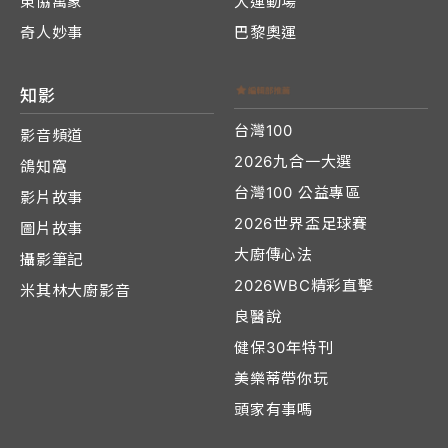
東協萬象
大運動場
奇人妙事
巴黎奧運
知影
台灣100
影音頻道
2026九合一大選
鴿知窩
台灣100 公益專區
影片故事
2026世界盃足球賽
圖片故事
大廚傳心法
攝影筆記
2026WBC精彩直擊
米其林大廚影音
良醫說
健保30年特刊
美樂蒂帶你玩
頭家有事嗎