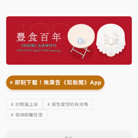
⭐️ 即刻下載！無廣告《知新聞》App
# 討債逼上床
# 簽性愛契約有效嗎
# 假律師騙性侵