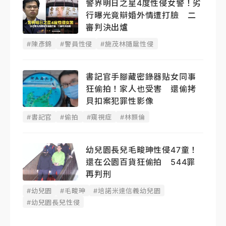
警界明日之星4度性侵女警！劣
行曝光竟辯婚外情遭打臉 二
審判決出爐
#陳彥錦
#警員性侵
#施茂林隨扈性侵
書記官手腳藏密錄器貼女同事
狂偷拍！家人也受害 還偷拷
貝扣案犯罪性影像
#書記官
#偷拍
#窺視症
#林顥倫
幼兒園長兒毛畯珅性侵47童！
還在公園百貨狂偷拍 544罪
再判刑
#幼兒園
#毛畯珅
#培諾米達信義幼兒園
#幼兒園長兒性侵