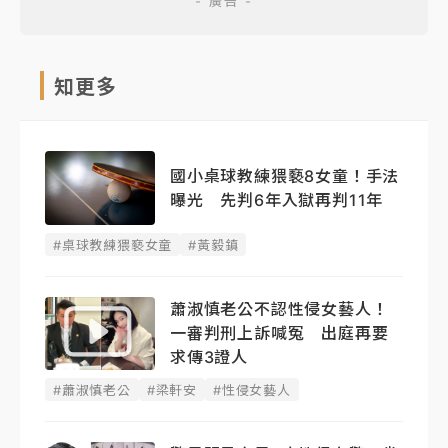
知更多
國小桌球教練猥褻8女童！手法
曝光 先判6年入獄再判11年
#桌球教練猥褻女童
#黃毅鎮
蕭淑慎老公不認性侵女藝人！
一審判刑上訴喊冤 出庭再要
求傳3證人
#蕭淑慎老公
#梁軒安
#性侵女藝人