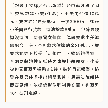
【記者丁牧群／台北報導】台中蘇姓男子因
性交易認識小美(化名)，小美向他借10萬
元，雙方約定性交抵債，一次3000元，後來
小美向銀行貸款，還清餘款8萬元，但蘇男硬
拗沒還清，還假冒女律師，傳訊要求小美繼
續配合上床，否則將求償違約金30萬元，並
要求她簽下接受「走後門」、錄影的借據，
否則要將她性交抵債之事爆料給親友。小美
被迫又遭蘇男逞慾3次後，鼓起勇氣報警，檢
警在蘇男住處搜出相關影片。最高法院維持
歷審見解，依攝錄影像強制性交罪，判蘇男
10年徒刑定讞。