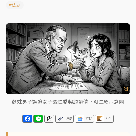
#法庭
中颱白海豚進逼！台北喜來登圍籬傾倒砸傷人 民權西
路鷹架倒塌壓2車
有片｜
白海豚暴風圈逼近！新北淡水赫見龍捲風 榕樹
連根拔起
中颱白海豚風雨來了！中部以北防豪雨 今晚、明天影
響最劇烈
白海豚逼近！北市水門只出不進 未移置車輛最高罰
4800＋拖吊費
蘇姓男子逼迫女子簽性愛契約還債。AI生成示意圖
APP
連結
訂閱