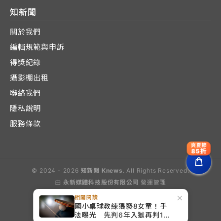
知新聞
關於我們
編輯規範與申訴
得獎紀錄
攝影棚出租
聯絡我們
隱私說明
服務條款
爽夏節
85折
© 2024 - 2026
知新聞 Knews
. All Rights Reserved.
由
永新媒體科技股份有限公司
營運管理
Operated by E-Lite Media Co., Ltd.
×
相關閱讀
國小桌球教練猥褻8女童！手
法曝光 先判6年入獄再判11