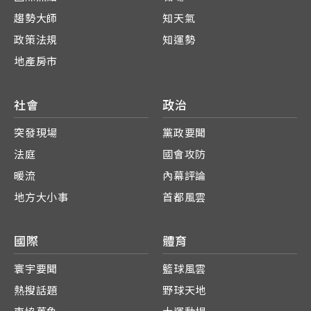
趨勢大師
知天氣
政策法規
知運勢
地產房市
社會
政治
突發現場
黨政要聞
法庭
國會攻防
暖流
內幕評論
地方大小事
首都風雲
國際
體育
寰宇要聞
籃球風雲
熱搜話題
野球天地