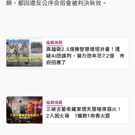
願，都因違反公序良俗會被判決無效。
編輯推薦
高雄砸2.5億推智慧燈塔計畫！遭
疑AI恐誤判、算力恐年花7.2億 市
府回應了
編輯推薦
三峽古董收藏家透天厝暗夜惡火！
2人困火場 1獲救1命喪火窟