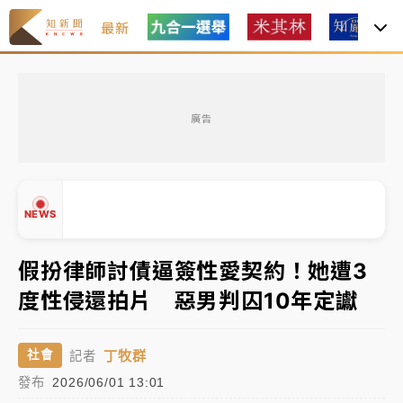
最新
油價持續凍漲！ 中油宣布下周一汽柴油價格維持不變
廣告
中颱白海豚進逼！台北喜來登圍籬傾倒砸傷人 民權西
路鷹架倒塌壓2車
有片｜
白海豚暴風圈逼近！新北淡水赫見龍捲風 榕樹
NEWS
連根拔起
中颱白海豚風雨來了！中部以北防豪雨 今晚、明天影
假扮律師討債逼簽性愛契約！她遭3
響最劇烈
度性侵還拍片 惡男判囚10年定讞
白海豚逼近！北市水門只出不進 未移置車輛最高罰
▲
4800＋拖吊費
▼
丁牧群
社會
記者
油價持續凍漲！ 中油宣布下周一汽柴油價格維持不變
發布
2026/06/01 13:01