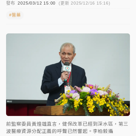
發布
2025/03/12 15:00
(更新 2025/12/16 15:16)
NBA｜
傳奇名帥驚傳離世！曾以「瘋狂籃球」震撼聯
#醫藥
盟 兩大愛徒向他致
中租控股7月營收創今年新高 前7月獲利成長6%
獨家｜
和欣客運總裁逝世！少東涉洗錢遭收押 戴手銬
腳鐐提前奔靈堂畫面曝
處置制度大變革！ 證交所今起縮短股票「關禁閉」天
數與撮合時間
才續任就飛美國大學面試 清大校長高為元致歉：機會
到來時引起我的好奇
白海豚颱風解除海警 西南風來了！4縣市大雨特報、各
地午後雷雨
前監察委員黃煌雄直言，健保改革已經到深水區，第三
分析｜
7月營收甫首破單月9000億元下半年續旺指
波醫療資源分配正義的呼聲已然響起。李柏毅攝
標？ 鴻海本週法說法人關注的四大重點