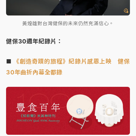
黃煌雄對台灣健保的未來仍然充滿信心。
健保30週年紀錄片：
■
《創造奇蹟的旅程》紀錄片感恩上映 健保
30年曲折內幕全都錄