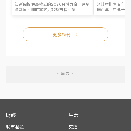
知新聞提供最權威的2026台灣九合一選舉
米其林指南百年之
資料庫。即時掌握六都縣市長、議...
瑞百年三星傳奇、台
更多特刊
→
財經
生活
股市基金
交通