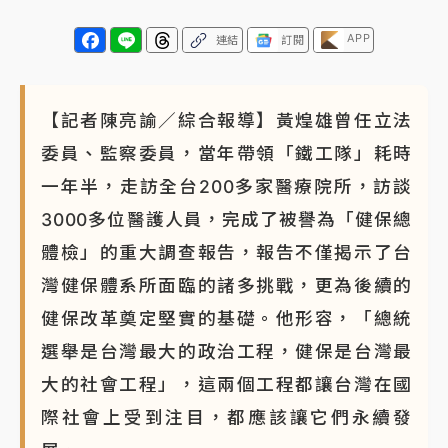
NBA｜
傳奇名帥驚傳離世！曾以「瘋狂籃球」震撼聯
APP
連結
訂閱
盟 兩大愛徒向他致
【記者陳亮諭／綜合報導】黃煌雄曾任立法
委員、監察委員，當年帶領「鐵工隊」耗時
一年半，走訪全台200多家醫療院所，訪談
3000多位醫護人員，完成了被譽為「健保總
體檢」的重大調查報告，報告不僅揭示了台
灣健保體系所面臨的諸多挑戰，更為後續的
健保改革奠定堅實的基礎。他形容，「總統
選舉是台灣最大的政治工程，健保是台灣最
大的社會工程」，這兩個工程都讓台灣在國
際社會上受到注目，都應該讓它們永續發