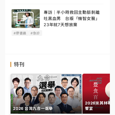
專訪｜半小時救回主動脈剝離
吐黑血男 台版「機智女醫」
23年就7天想放棄
#廖書晨
#急診
特刊
2026米其林專
2026 台灣九合一選舉
饗宴