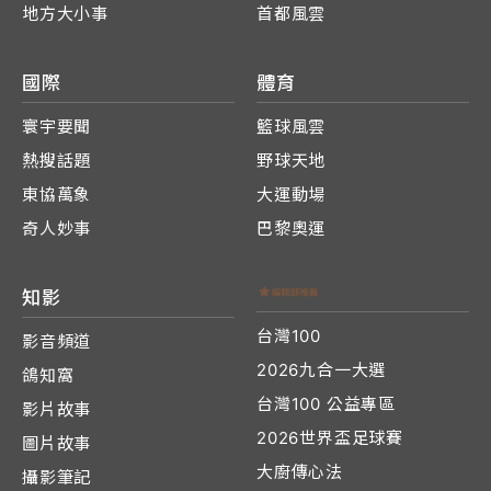
地方大小事
首都風雲
國際
體育
寰宇要聞
籃球風雲
熱搜話題
野球天地
東協萬象
大運動場
奇人妙事
巴黎奧運
知影
台灣100
影音頻道
2026九合一大選
鴿知窩
台灣100 公益專區
影片故事
2026世界盃足球賽
圖片故事
大廚傳心法
攝影筆記