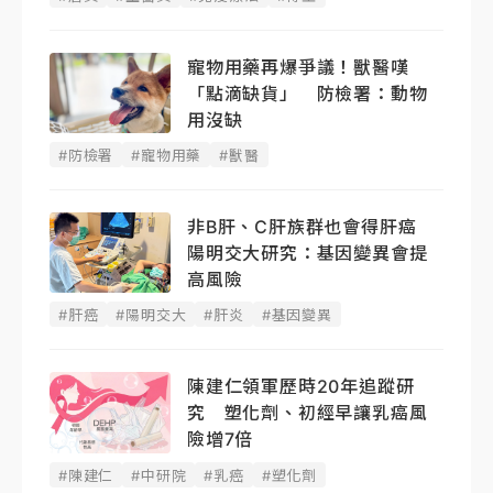
寵物用藥再爆爭議！獸醫嘆
「點滴缺貨」 防檢署：動物
用沒缺
#防檢署
#寵物用藥
#獸醫
非B肝、C肝族群也會得肝癌
陽明交大研究：基因變異會提
高風險
#肝癌
#陽明交大
#肝炎
#基因變異
陳建仁領軍歷時20年追蹤研
究 塑化劑、初經早讓乳癌風
險增7倍
#陳建仁
#中研院
#乳癌
#塑化劑