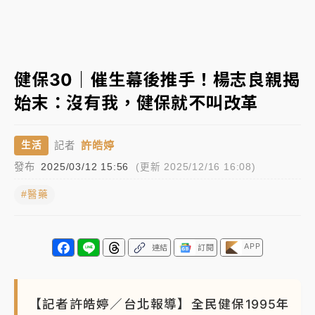
白海豚挾豪雨狂炸新北！時雨量破百毫米 水塔、雨棚
砸落毀車
最好玩的父親節！「爸氣集合」出發工程冒險島 邀社
健保30｜催生幕後推手！楊志良親揭
福孩童齊暢玩
始末：沒有我，健保就不叫改革
強風長浪襲馬祖！「白海豚」逼近劃設警戒區 違規戲
水觀浪恐重罰失血
許皓婷
生活
記者
白海豚瘦身！中部以北防劇烈降水 本周天氣展望「多
發布
2025/03/12 15:56
(更新 2025/12/16 16:08)
雨不穩定」
#醫藥
APP
連結
訂閱
【記者許皓婷／台北報導】全民健保1995年