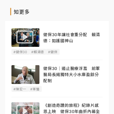
知更多
健保30年讓社會重分配 賴清
德：如護國神山
#健保30
#賴清德
#健保
健保30｜遏止醫療浮濫 前軍
醫局長揭獨特大小水庫盈餘分
配制
#陳宏一
#軍醫
《創造奇蹟的旅程》紀錄片感
恩上映 健保30年曲折內幕全