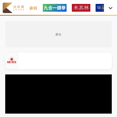
最新
「白海豚」雨炸新北！通報109件災情 侯友宜揭這類災
損最多
廣告
白海豚挾豪雨狂炸新北！時雨量破百毫米 水塔、雨棚
砸落毀車
最好玩的父親節！「爸氣集合」出發工程冒險島 邀社
NEWS
福孩童齊暢玩
強風長浪襲馬祖！「白海豚」逼近劃設警戒區 違規戲
水觀浪恐重罰失血
白海豚瘦身！中部以北防劇烈降水 本周天氣展望「多
▲
雨不穩定」
▼
「白海豚」雨炸新北！通報109件災情 侯友宜揭這類災
損最多