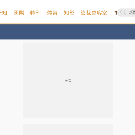
新知
國際
特刊
體育
知影
總裁會客室
廣告