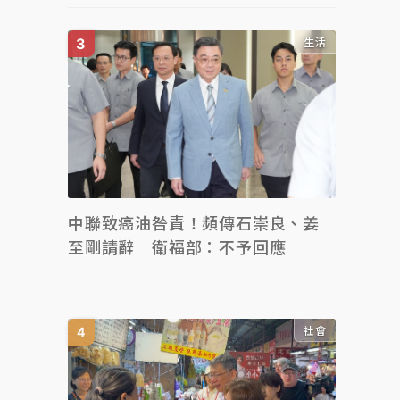
生活
中聯致癌油咎責！頻傳石崇良、姜
至剛請辭 衛福部：不予回應
社會