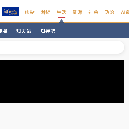
焦點
財經
生活
能源
社會
政治
AI
扣畫面曝光
職場
知天氣
知運勢
序複雜 觀旅局回應了
院聲請遭駁 理由曝光
一度塞車 周六起展出延長至晚上7時
今重開羈押庭
到發紫」降雨熱區曝
扣畫面曝光
序複雜 觀旅局回應了
院聲請遭駁 理由曝光