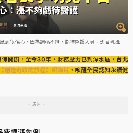
言感到很傷心，因為調幅不夠，虧待醫護人員。沈君帆攝
民健保開辦，至今30年，財務壓力已到深水區，台北
《創造奇蹟的旅程》紀錄片
，喚醒全民認知永續健
保費調漲先例