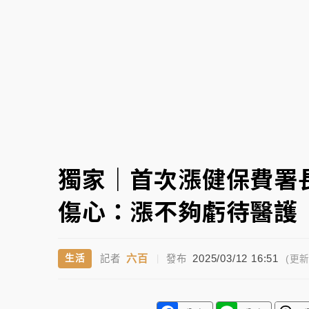
故宮《龍藏經》特展第2檔！今線上預約開賣
台東農業處長涉圖利渡假村！東檢抗告成功 
父親節泡湯了！中颱白海豚雨彈轟3天 「紅
獨家｜首次漲健保費署
傷心：漲不夠虧待醫護
六百
2025/03/12 16:51
生活
記者
|
發布
(更新 