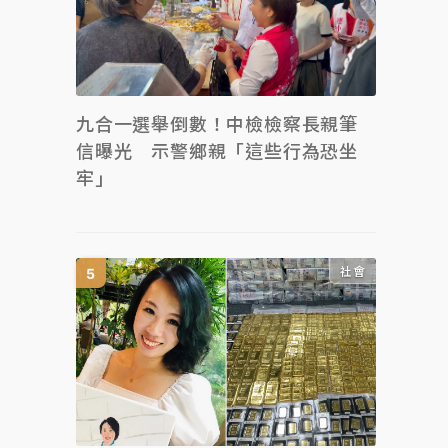
九合一選舉倒數！中檢檢察長親筆
信曝光 示警鄉親「這些行為恐坐
牢」
社會