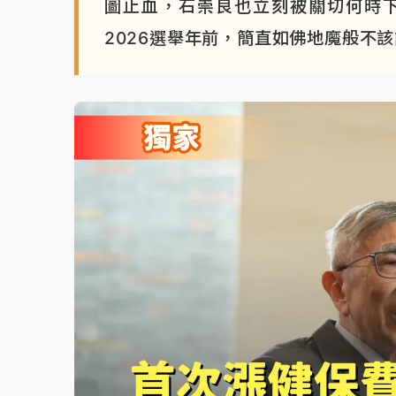
圖止血，石崇良也立刻被關切何時
2026選舉年前，簡直如佛地魔般不