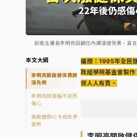
前衛生署長李明亮回顧任內調漲健保費，直
本文大綱
編按：1995年全
政經學院基金會製作
李明亮開啟健保費調
漲先例
保人人有責。
李明亮因漲幅不足而
傷心
推動健保IC卡成世界
首例
李明亮開啟健