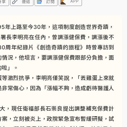
APP
分享
連結
訂閱
95年上路至今30年，這項制度創造世界奇蹟，
生署長李明亮在任內，曾調漲健保費，調漲後不
30周年紀錄片《創造奇蹟的旅程》時曾專訪到
的情況，他坦言，要調漲健保費跟部分負擔，面
的啦」。
蛋等激烈抗爭，李明亮僅笑說，「丟雞蛋上來就
是非常傷心，因為「漲幅不夠，造成虧待醫護人
越大，現任衛福部長石崇良提出調整補充保費計
方案，立刻被炎上，政院緊急宣布暫緩研擬，試