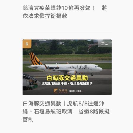
慈濟買疫苗遭詐10億再發聲！ 將
依法求償捍衛捐款
生活
白海豚交通異動｜虎航8/8往返沖
繩、石垣島航班取消 省道8路段擬
管制