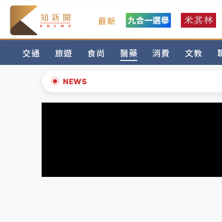
最新
女律師陳昱瑄詐慈濟10億！黃金158kg遭查
交通
旅遊
食尚
醫藥
消費
文教
暑假過三周才推「E宿新北打卡趣」！抽獎程
中信慈善基金會想增加董事人數！辜仲諒向法
NEWS
故宮《龍藏經》特展第2檔！今線上預約開賣
▲
台東農業處長涉圖利渡假村！東檢抗告成功 
▼
父親節泡湯了！中颱白海豚雨彈轟3天 「紅
女律師陳昱瑄詐慈濟10億！黃金158kg遭查
暑假過三周才推「E宿新北打卡趣」！抽獎程
中信慈善基金會想增加董事人數！辜仲諒向法