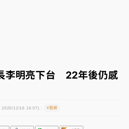
一度塞車 周六起展出延長至晚上7時
今重開羈押庭
到發紫」降雨熱區曝
長李明亮下台 22年後仍感
#醫藥
2025/12/16 16:07)