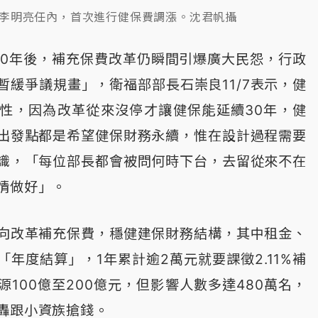
李明亮任內，首次進行健保費調漲。沈君帆攝
施30年後，補充保費改革仍瞬間引爆廣大民怨，行政
「暫緩爭議規畫」，衛福部部長石崇良11/7表示，健
性，因為改革從來沒停才讓健保能延續30年，健
出發點都是希望健保財務永續，惟在設計過程需要
識，「每位部長都會被問何時下台，去留從來不在
情做好」。
向改革補充保費，穩健建保財務結構，其中租金、
年度結算」，1年累計逾2萬元就要課徵2.11%補
100億至200億元，但影響人數多達480萬名，
轟跟小資族搶錢。