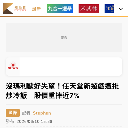
最新
父親節玩樂園！六福村今明2天「爸爸免費」 遠雄海洋
買1送1
廣告
白海豚逼近！新北高灘地停車場下午4時強制拖吊 中午
開放水門周邊紅黃線停車
中颱白海豚環流掠北海！今明防劇烈降雨 東部高溫飆
NEWS
38度
周末精選｜
慈濟遭詐10億完整始末曝！律師掮客大玩兩
沒瑪利歐好失望！任天堂新遊戲遭批
面手法 郭台銘、蔡英文成關鍵
炒冷飯 股價重摔近7%
本周爆款短影音｜
柯文哲帶電子手鐶拄拐杖現身／周玉
▲
蔻蔡玉真開撕爆料
▼
Stephen
國際
記者
周末精選｜
跨境網購族注意！EZ Way若改由政府委
發布
2026/06/10 15:36
任 預算難關如何解？