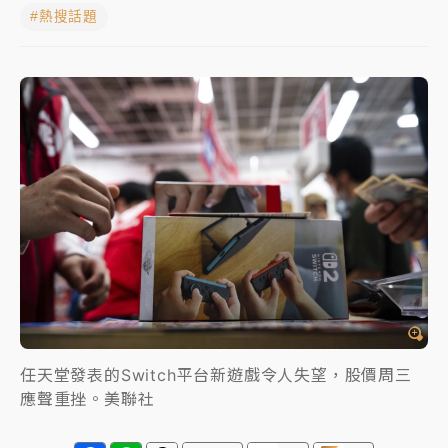
#熱搜話題
蔣萬安的建中同學！47歲法律學霸戰桃園 公開上任首
要3件事
父親節玩樂園！六福村今明2天「爸爸免費」 遠雄海洋
買1送1
白海豚逼近！新北高灘地停車場下午4時強制拖吊 中午
開放水門周邊紅黃線停車
中颱白海豚環流掠北海！今明防劇烈降雨 東部高溫飆
38度
周末精選｜
慈濟遭詐10億完整始末曝！律師掮客大玩兩
面手法 郭台銘、蔡英文成關鍵
本周爆款短影音｜
柯文哲帶電子手鐶拄拐杖現身／周玉
蔻蔡玉真開撕爆料
任天堂發表的Switch平台新遊戲令人失望，股價周三
應聲重挫。美聯社
周末精選｜
跨境網購族注意！EZ Way若改由政府委
任 預算難關如何解？