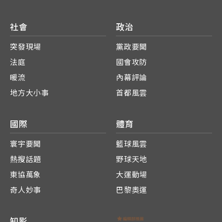
社會
政治
突發現場
黨政要聞
法庭
國會攻防
暖流
內幕評論
地方大小事
首都風雲
國際
體育
寰宇要聞
籃球風雲
熱搜話題
野球天地
東協萬象
大運動場
奇人妙事
巴黎奧運
知影