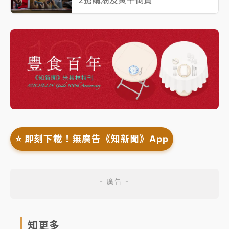
2搶購潮及黃牛倒賣
⭐️ 即刻下載！無廣告《知新聞》App
知更多