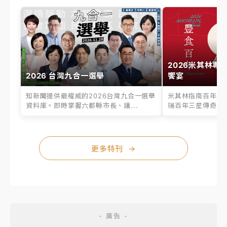
2026米其林專
2026 台灣九合一選舉
饗宴
知新聞提供最權威的2026台灣九合一選舉
米其林指南百年之
資料庫。即時掌握六都縣市長、議...
瑞百年三星傳奇、台
更多特刊
→