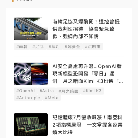
南韓足協又爆醜聞！遭控曾提
供裁判性招待 協會緊急致
歉、強調內部不知情
#南韓
#足協
#裁判
#鄭夢奎
#洪明甫
AI安全憂慮再升溫…OpenAI發
現新模型恐開發「零日」漏
洞 月之暗面Kimi K3也傳「越
獄」
#OpenAI
#Astra
#Kimi K3
#月之暗面
#Anthropic
#Meta
記憶體廠7月營收飆漲！南亞科
2項指標居冠 一文掌握各家業
績大比拚