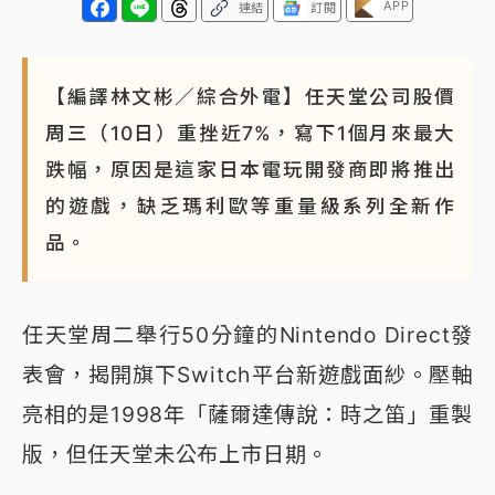
APP
連結
訂閱
蔣萬安的建中同學！47歲法律學霸戰桃園 公開上任首
要3件事
【編譯林文彬／綜合外電】任天堂公司股價
周三（10日）重挫近7%，寫下1個月來最大
跌幅，原因是這家日本電玩開發商即將推出
的遊戲，缺乏瑪利歐等重量級系列全新作
品。
任天堂周二舉行50分鐘的Nintendo Direct發
表會，揭開旗下Switch平台新遊戲面紗。壓軸
亮相的是1998年「薩爾達傳說：時之笛」重製
版，但任天堂未公布上市日期。