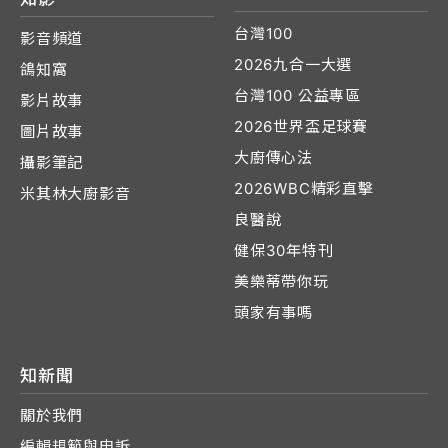
台灣100
影音頻道
2026九合一大選
鴿知窩
台灣100 公益專區
影片故事
2026世界盃足球賽
圖片故事
大廚傳心法
攝影筆記
2026WBC精彩直擊
米其林大廚影音
良醫說
健保30年特刊
美樂蒂帶你玩
頭家有事嗎
知新聞
關於我們
編輯規範與申訴