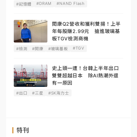
#DRAM
#NAND Flash
#記憶體
閎康Q2營收和獲利雙揚！上半
年每股賺2.99元 搶進玻璃基
板TGV檢測商機
#TGV
#檢測
#閎康
#玻璃基板
史上頭一遭！台韓上半年出口
雙雙超越日本 除AI熱潮外還
有一原因
#出口
#三星
#SK海力士
特刊