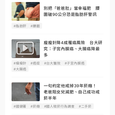
別把「爸爸肚」當幸福肥 腰
圍破90公分恐是脂肪肝警訊
#脂肪肝
#腰圍
瘦瘦針降4成罹癌風險 台大研
究：子宮內膜癌、大腸癌降最
多
#瘦瘦針
#癌症
#台大醫院
#子宮內膜癌
#大腸癌
一句約定他戒掉39年菸癮！
老爸陪女兒減肥、自己成功戒
菸半年
#國健署
#菸癮
#國人吸菸行為調查
#二手菸