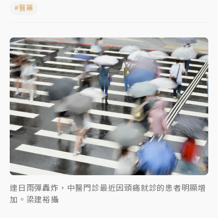
#醫藥
蔣萬安的建中同學！47歲法律學霸戰桃園 公開上任首
要3件事
父親節玩樂園！六福村今明2天「爸爸免費」 遠雄海洋
買1送1
白海豚逼近！新北高灘地停車場下午4時強制拖吊 中午
開放水門周邊紅黃線停車
中颱白海豚環流掠北海！今明防劇烈降雨 東部高溫飆
38度
周末精選｜
慈濟遭詐10億完整始末曝！律師掮客大玩兩
面手法 郭台銘、蔡英文成關鍵
本周爆款短影音｜
柯文哲帶電子手鐶拄拐杖現身／周玉
蔻蔡玉真開撕爆料
連日雨彈轟炸，中醫門診最近因頭痛就診的患者明顯增
加。梁建裕攝
周末精選｜
跨境網購族注意！EZ Way若改由政府委
任 預算難關如何解？