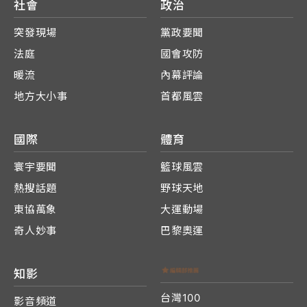
社會
政治
突發現場
黨政要聞
法庭
國會攻防
暖流
內幕評論
地方大小事
首都風雲
國際
體育
寰宇要聞
籃球風雲
熱搜話題
野球天地
東協萬象
大運動場
奇人妙事
巴黎奧運
知影
台灣100
影音頻道