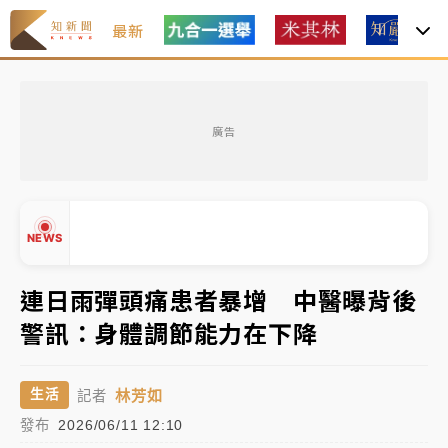
最新
父親節玩樂園！六福村今明2天「爸爸免費」 遠雄海洋
買1送1
廣告
白海豚逼近！新北高灘地停車場下午4時強制拖吊 中午
開放水門周邊紅黃線停車
中颱白海豚環流掠北海！今明防劇烈降雨 東部高溫飆
NEWS
38度
周末精選｜
慈濟遭詐10億完整始末曝！律師掮客大玩兩
連日雨彈頭痛患者暴增 中醫曝背後
面手法 郭台銘、蔡英文成關鍵
警訊：身體調節能力在下降
本周爆款短影音｜
柯文哲帶電子手鐶拄拐杖現身／周玉
▲
蔻蔡玉真開撕爆料
▼
林芳如
生活
記者
周末精選｜
跨境網購族注意！EZ Way若改由政府委
發布
2026/06/11 12:10
任 預算難關如何解？