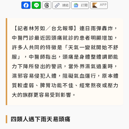
APP
連結
訂閱
蔣萬安的建中同學！47歲法律學霸戰桃園 公開上任首
要3件事
【記者林芳如／台北報導】連日雨彈轟炸，
中醫門診最近因頭痛就診的患者明顯增加，
許多人共同的特徵是「天氣一變就開始不舒
服」，中醫師指出，頭痛是身體整體調節能
力下降所發出的警訊，當外界濕氣過重時，
濕邪容易侵犯人體，阻礙氣血運行，原本體
質較虛弱、脾胃功能不佳、經常熬夜或壓力
大的族群更容易受到影響。
四類人遇下雨天易頭痛