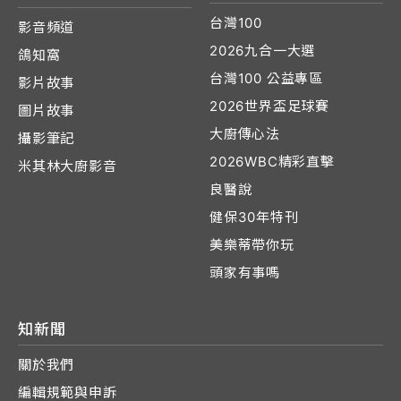
台灣100
影音頻道
2026九合一大選
鴿知窩
台灣100 公益專區
影片故事
2026世界盃足球賽
圖片故事
大廚傳心法
攝影筆記
2026WBC精彩直擊
米其林大廚影音
良醫說
健保30年特刊
美樂蒂帶你玩
頭家有事嗎
知新聞
關於我們
編輯規範與申訴