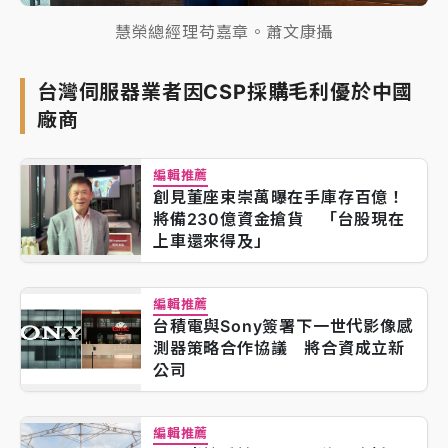
慧榮總經理苟嘉章。蕭文康攝
台灣伺服器業者因CSP採購毛利優於中國
廠商
編輯推薦
創見董座束崇萬曝在手庫存百億！
將備230億資金搶貨 「台股現在
上車還來得及」
編輯推薦
台積電與Sony簽署下一世代影像感
測器策略合作協議 將合資成立新
公司
編輯推薦