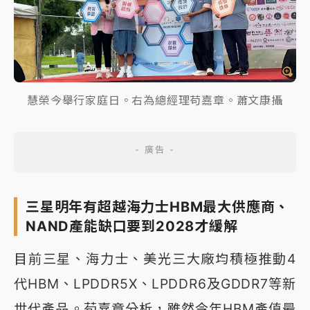
慧榮今舉行家庭日。右為總經理苟嘉章。蕭文康攝
三星明年有超越海力士HBM最大供應商、
NAND產能缺口要到2028才緩解
目前三星、海力士、美光三大廠均積極推動4
代HBM、LPDDR5X、LPDDR6及GDDR7等新
世代產品。苟嘉章分析，雖然今年HBM產值最