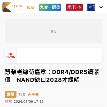
最新
女律師陳昱瑄詐慈濟10億！黃金158kg遭查扣畫面曝光
廣告
暑假過三周才推「E宿新北打卡趣」！抽獎程序複雜 觀
旅局回應了
中信慈善基金會想增加董事人數！辜仲諒向法院聲請遭
NEWS
駁 理由曝光
故宮《龍藏經》特展第2檔！今線上預約開賣一度塞車
慧榮老總苟嘉章：DDR4/DDR5續漲
周六起展出延長至晚上7時
價 NAND缺口2028才緩解
台東農業處長涉圖利渡假村！東檢抗告成功 今重開羈
▲
押庭
▼
克里夫
財經
記者
父親節泡湯了！中颱白海豚雨彈轟3天 「紅到發紫」降
發布
2026/05/09 17:12
雨熱區曝