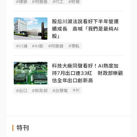
#緯穎
#伺服器
#代工
#財報
股后川湖法說看好下半年營運
續成長 高喊「我們是最純AI
股」
#川湖
#AI股
#伺服器
#導軌
科技大廠同聲看好！AI熱度加
持7月出口連33紅 財政部樂觀
估全年出口創新高
#AI
#出口
#財政部
#台積電
特刊