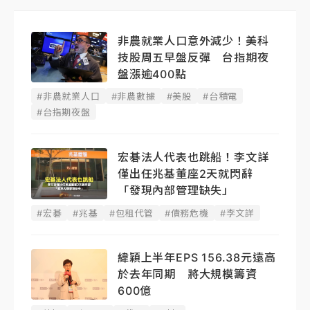
非農就業人口意外減少！美科
技股周五早盤反彈 台指期夜
盤漲逾400點
#非農就業人口
#非農數據
#美股
#台積電
#台指期夜盤
宏碁法人代表也跳船！李文詳
僅出任兆基董座2天就閃辭
「發現內部管理缺失」
#宏碁
#兆基
#包租代管
#債務危機
#李文詳
緯穎上半年EPS 156.38元遠高
於去年同期 將大規模籌資
600億