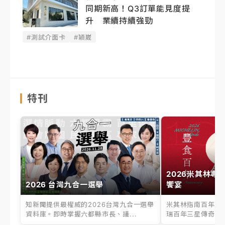
同期新高！Q3訂單能見度提
升 業續持續強勁
#測試介面卡
#穎崴
特刊
2026米其林專
2026 台灣九合一選舉
饗宴
知新聞提供最權威的2026台灣九合一選舉
米其林指南百年之
資料庫。即時掌握六都縣市長、議...
瑞百年三星傳奇、台