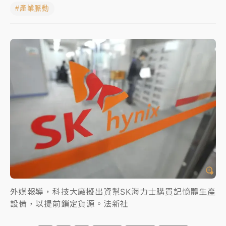
#產業脈動
女律師陳昱瑄詐慈濟10億！黃金158kg遭查扣畫面曝光
暑假過三周才推「E宿新北打卡趣」！抽獎程序複雜 觀
旅局回應了
中信慈善基金會想增加董事人數！辜仲諒向法院聲請遭
駁 理由曝光
故宮《龍藏經》特展第2檔！今線上預約開賣一度塞車
周六起展出延長至晚上7時
台東農業處長涉圖利渡假村！東檢抗告成功 今重開羈
押庭
父親節泡湯了！中颱白海豚雨彈轟3天 「紅到發紫」降
雨熱區曝
外媒報導，科技大廠擬出資幫SK海力士購買記憶體生產
設備，以提前鎖定貨源。法新社