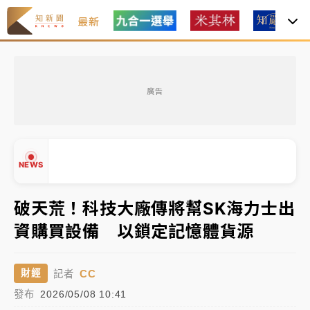
最新
女律師陳昱瑄詐慈濟10億！黃金158kg遭查扣畫面曝光
廣告
暑假過三周才推「E宿新北打卡趣」！抽獎程序複雜 觀
旅局回應了
中信慈善基金會想增加董事人數！辜仲諒向法院聲請遭
NEWS
駁 理由曝光
故宮《龍藏經》特展第2檔！今線上預約開賣一度塞車
破天荒！科技大廠傳將幫SK海力士出
周六起展出延長至晚上7時
資購買設備 以鎖定記憶體貨源
台東農業處長涉圖利渡假村！東檢抗告成功 今重開羈
▲
押庭
▼
CC
財經
記者
父親節泡湯了！中颱白海豚雨彈轟3天 「紅到發紫」降
發布
2026/05/08 10:41
雨熱區曝