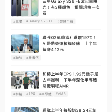
三星Galaxy S26 FE渲染圖曝
光！有3種顏色 相關規格一次
看
#Galaxy S26 FE
#三星
#智慧手機
聯強Q2單季獲利跳增197%！
AI帶動營運槓桿發酵 上半年
每賺4.12元
#聯強
#杜書伍
和椿上半年EPS 1.92元幾乎是
去年獲利 下半年深化半導體
關鍵製程AMR
#EPS
#AMR
#和椿
#半導體
穎崴上半年每股賺38.24元創