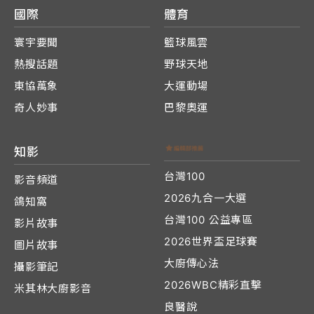
國際
體育
寰宇要聞
籃球風雲
熱搜話題
野球天地
東協萬象
大運動場
奇人妙事
巴黎奧運
知影
台灣100
影音頻道
2026九合一大選
鴿知窩
台灣100 公益專區
影片故事
2026世界盃足球賽
圖片故事
大廚傳心法
攝影筆記
2026WBC精彩直擊
米其林大廚影音
良醫說