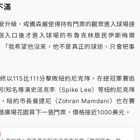
不滿
安升級，戒備森嚴使得持有門票的觀眾進入球場速
個入口後才進入球場的布魯克林居民伊斯梅爾
il）說：「我希望他沒來，他不是真正的球迷，只會把事
終以115比111分擊敗紐約尼克隊，在總冠軍賽追
引知名導演史派克李（Spike Lee）等紐約尼克隊
紐約市長曼達尼（Zohran Mamdani）也在賽
遜廣場花園買下一張門票，價格接近1000美元。
薦