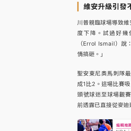
維安升級引發
川普親臨球場導致維
度下降。試過好幾
（Errol Isma
情搞砸。」
聖安東尼奧馬刺隊最
成1比2。這場比賽吸
頭號球迷至球場觀賽，
前透露已直接從麥迪
編輯推