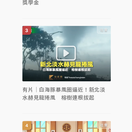
獎學金
社會
有片｜白海豚暴風圈逼近！新北淡
水赫見龍捲風 榕樹連根拔起
社會