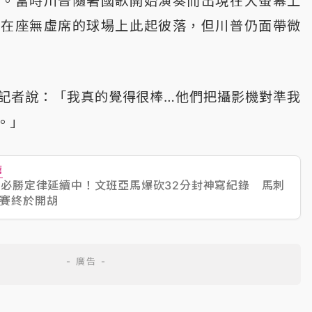
賽。當時川普隨著國歌開始演奏而出現在大螢幕上
時在座無虛席的球場上此起彼落，但川普仍面帶微
記者說：「我真的覺得很棒…他們把攝影機對準我
。」
薦
｜必勝定律延續中！文班亞馬爆砍32分封神寫紀錄 馬刺
賽終於開胡