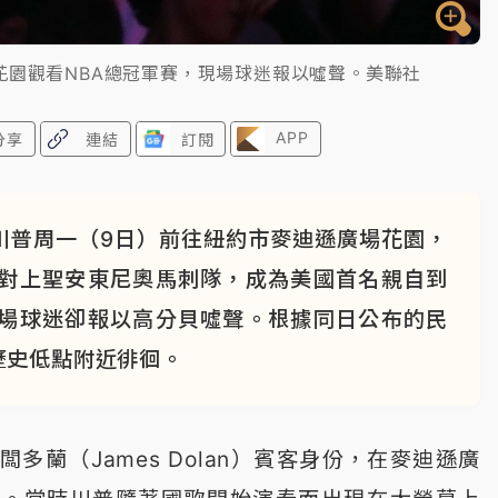
花園觀看NBA總冠軍賽，現場球迷報以噓聲。美聯社
APP
分享
連結
訂閱
川普周一（9日）前往紐約市麥迪遜廣場花園，
隊對上聖安東尼奧馬刺隊，成為美國首名親自到
現場球迷卻報以高分貝噓聲。根據同日公布的民
歷史低點附近徘徊。
多蘭（James Dolan）賓客身份，在麥迪遜廣