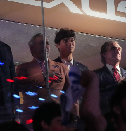
拖吊 中午開放水門周邊紅黃線停車
遠雄海洋買1送1
部高溫飆38度