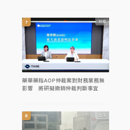
財經
藥華藥指AOP仲裁案對財務業務無
影響 將研擬撤銷仲裁判斷事宜
生活