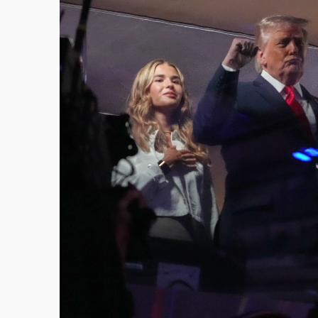
白海豚逼近！新北高灘地停車場下午4時強制
父親節玩樂園！六福村今明2天「爸爸免費」 
中颱白海豚環流掠北海！今明防劇烈降雨 東