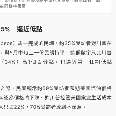
｜上帝加持！尼克骨灰粉史派克李身穿「教宗球衣」助
前同框林書豪
35% 逼近低點
psos）周一完成的民調，約35%受訪者對川普在
，與5月中旬上一份民調持平。這個數字只比川普
（34%）高1個百分點，也逼近第一任期低點
之際，民調顯示約59%受訪者預期美國汽油價格
7%認為價格將下跌。對川普控管美國家庭生活成本
人只占22%，70%受訪者感到不滿意。