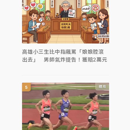
高雄小三生比中指飆罵「娘娘腔滾
出去」 男師氣炸提告！獲賠2萬元
體育