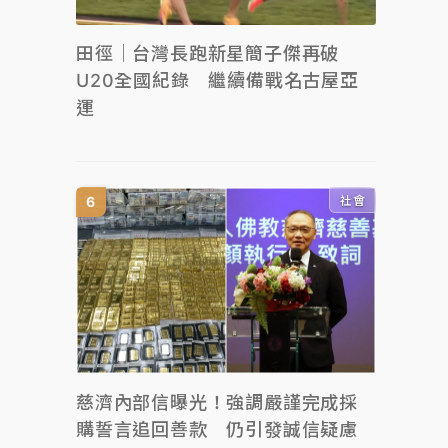
田徑｜台灣長跑新星簡子傑再破
U20全國紀錄 繼續備戰名古屋亞
運
社會
慈濟內部信曝光！強調嚴謹完成採
購誓言追回善款 仍引發誠信疑慮