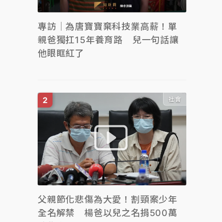
專訪｜為唐寶寶棄科技業高薪！單
親爸獨扛15年養育路 兒一句話讓
他眼眶紅了
社會
父親節化悲傷為大愛！割頸案少年
全名解禁 楊爸以兒之名捐500萬