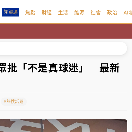
焦點
財經
生活
能源
社會
政治
AI
、明天影響最劇烈
風 榕樹連根拔起
高罰4800＋拖吊費
拖吊 中午開放水門周邊紅黃線停車
觀眾批「不是真球迷」 最新
遠雄海洋買1送1
部高溫飆38度
#熱搜話題
、明天影響最劇烈
風 榕樹連根拔起
高罰4800＋拖吊費