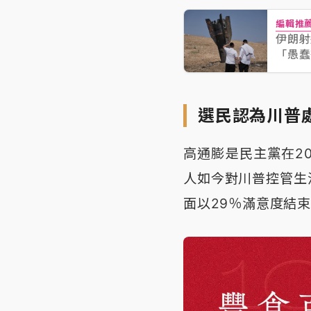
編輯推
伊朗射
「愚蠢
選民認為川普
高通膨是民主黨在2
人如今對川普控管生
面以29％滿意度結