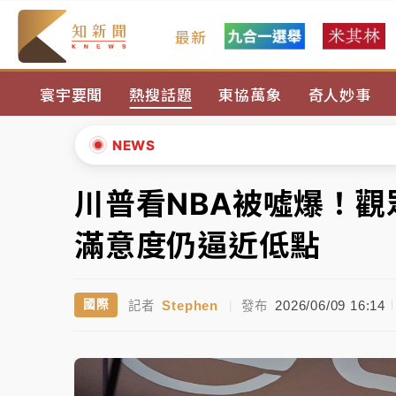
最新
中颱白海豚風雨來了！中部以北防豪雨 今晚
寰宇要聞
熱搜話題
東協萬象
奇人妙事
有片｜
白海豚暴風圈逼近！新北淡水赫見龍捲
白海豚逼近！北市水門只出不進 未移置車輛最
NEWS
白海豚逼近！新北高灘地停車場下午4時強制
川普看NBA被噓爆！
▲
父親節玩樂園！六福村今明2天「爸爸免費」 
▼
滿意度仍逼近低點
中颱白海豚環流掠北海！今明防劇烈降雨 東
Stephen
2026/06/09 16:14
國際
記者
|
發布
中颱白海豚風雨來了！中部以北防豪雨 今晚
有片｜
白海豚暴風圈逼近！新北淡水赫見龍捲
白海豚逼近！北市水門只出不進 未移置車輛最