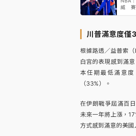
NBA
威 賽
川普滿意度僅
根據路透／益普索（I
白宮的表現感到滿意
本任期最低滿意度
（33%）。
在伊朗戰爭屆滿百日
未來一年將上漲，1
方式感到滿意的美國