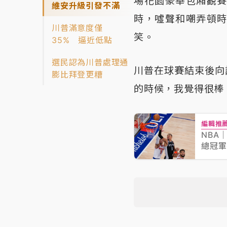
場花園豪華包廂觀
維安升級引發不滿
時，噓聲和嘲弄頓
川普滿意度僅
笑。
35% 逼近低點
選民認為川普處理通
川普在球賽結束後向
膨比拜登更糟
的時候，我覺得很棒
編輯推
NBA
總冠軍