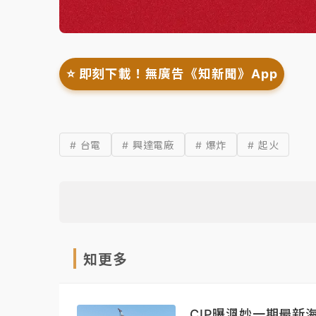
⭐️ 即刻下載！無廣告《知新聞》App
# 台電
# 興達電廠
# 爆炸
# 起火
知更多
CIP曝渢妙一期最新