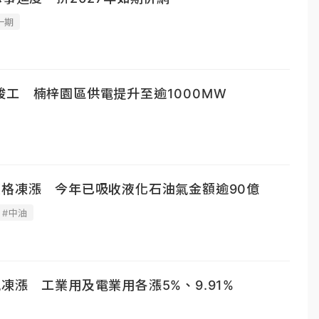
一期
工 楠梓園區供電提升至逾1000MW
價格凍漲 今年已吸收液化石油氣金額逾90億
#中油
凍漲 工業用及電業用各漲5%、9.91%