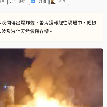
APP
分享
連結
訂閱
廠晚間傳出爆炸聲，警消獲報趕往現場中，經初
未波及液化天然氣儲存槽。