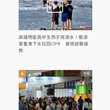
高雄明星高中生西子灣溺水！衝浪
客奮勇下水拉回CPR 昏迷送醫搶
救
財經