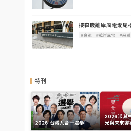
接森崴離岸風電爛尾
#台電
#離岸風電
#森崴
特刊
2026米
2026 台灣九合一選舉
光與未來饗