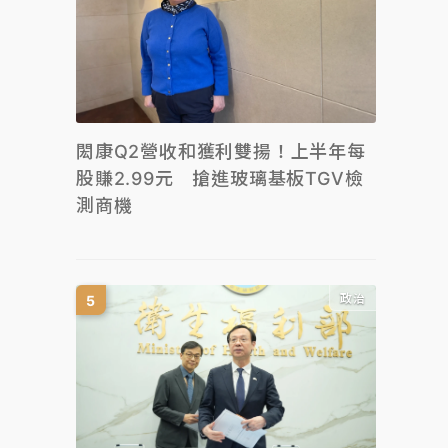
閎康Q2營收和獲利雙揚！上半年每
股賺2.99元 搶進玻璃基板TGV檢
測商機
政治