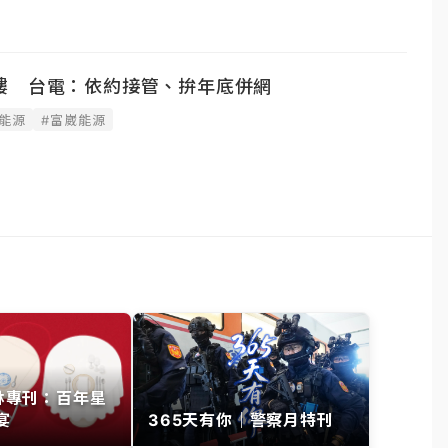
樓 台電：依約接管、拚年底併網
能源
#富崴能源
其林專刊：百年星
宴
365天有你｜警察月特刊