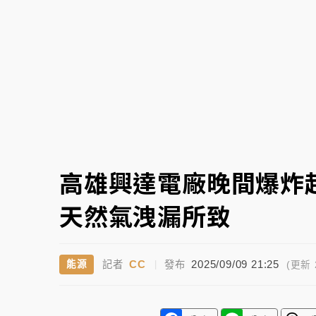
故宮《龍藏經》特展第2檔！今線上預約開賣
台東農業處長涉圖利渡假村！東檢抗告成功 
父親節泡湯了！中颱白海豚雨彈轟3天 「紅
高雄興達電廠晚間爆炸
天然氣洩漏所致
CC
2025/09/09 21:25
能源
記者
|
發布
(更新 2