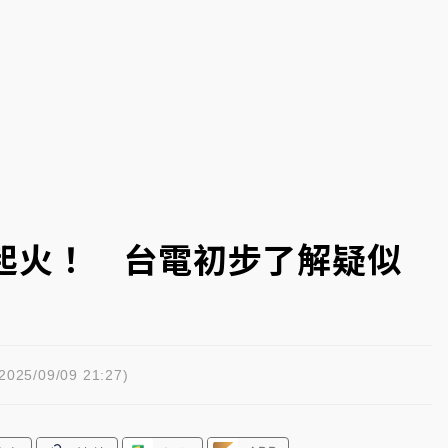
一度塞車 周六起展出延長至晚上7時
今重開羈押庭
到發紫」降雨熱區曝
起火！ 台電初步了解疑似
025/09/09 21:27)