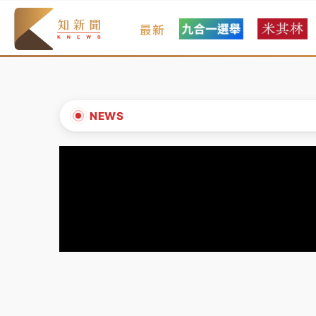
最新
女律師陳昱瑄詐慈濟10億！黃金158kg遭查
暑假過三周才推「E宿新北打卡趣」！抽獎程
中信慈善基金會想增加董事人數！辜仲諒向法
NEWS
故宮《龍藏經》特展第2檔！今線上預約開賣
▲
台東農業處長涉圖利渡假村！東檢抗告成功 
▼
父親節泡湯了！中颱白海豚雨彈轟3天 「紅
女律師陳昱瑄詐慈濟10億！黃金158kg遭查
暑假過三周才推「E宿新北打卡趣」！抽獎程
中信慈善基金會想增加董事人數！辜仲諒向法