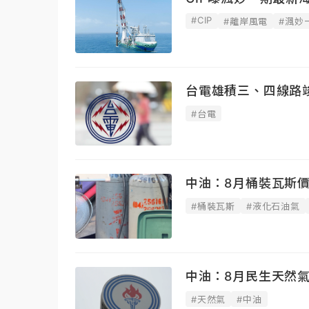
#CIP
#離岸風電
#渢妙
台電雄積三、四線路竣
#台電
中油：8月桶裝瓦斯
#桶裝瓦斯
#液化石油氣
中油：8月民生天然氣
#天然氣
#中油