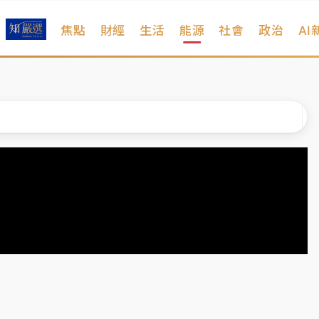
焦點
財經
生活
能源
社會
政治
AI
扣畫面曝光
序複雜 觀旅局回應了
院聲請遭駁 理由曝光
一度塞車 周六起展出延長至晚上7時
今重開羈押庭
到發紫」降雨熱區曝
扣畫面曝光
序複雜 觀旅局回應了
院聲請遭駁 理由曝光