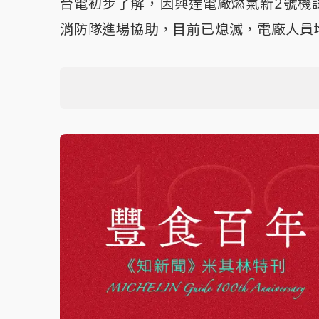
台電初步了解，因興達電廠燃氣新2號機
消防隊進場協助，目前已熄滅，電廠人員