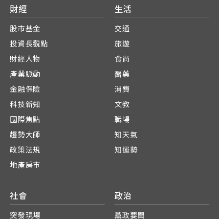
財經
生活
股市基金
交通
投資長觀點
旅遊
財經人物
食尚
產業脈動
醫藥
金融保險
消費
科技新知
文教
國際焦點
職場
趨勢大師
知天氣
政策法規
知運勢
地產房市
社會
政治
突發現場
黨政要聞