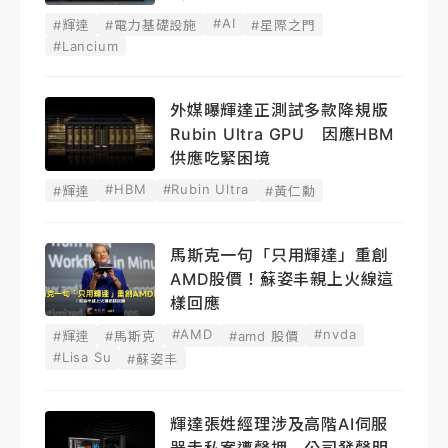
#AI
#輝達
#電力基礎設施
#星際之門
#Lancium
外媒曝輝達正測試多款降規版
Rubin Ultra GPU 因應HBM
供應吃緊困境
#HBM
#Rubin Ultra
#輝達
#黃仁勳
馬斯克一句「只用輝達」重創
AMD股價！蘇姿丰親上火線這
樣回應
#AMD
#nvda
#輝達
#馬斯克
#amd 股價
#Lisa Su
#蘇姿丰
輝達張姓經理涉及高階AI伺服
器走私案遭聲押 公司發聲明