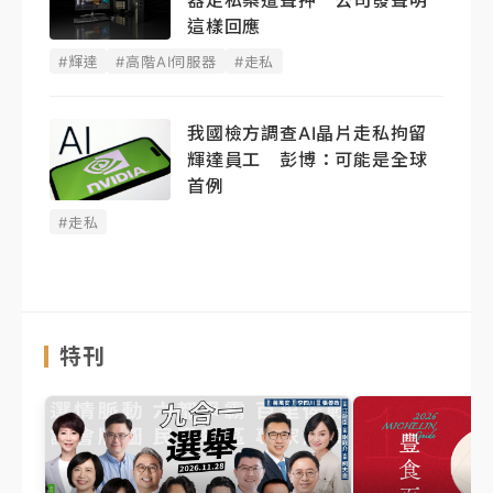
這樣回應
#輝達
#高階AI伺服器
#走私
我國檢方調查AI晶片走私拘留
輝達員工 彭博：可能是全球
首例
#走私
特刊