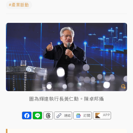
#產業脈動
獨家｜
和欣客運總裁逝世！少東涉洗錢遭收押 戴手銬
腳鐐提前奔靈堂畫面曝
處置制度大變革！ 證交所今起縮短股票「關禁閉」天
數與撮合時間
才續任就飛美國大學面試 清大校長高為元致歉：機會
到來時引起我的好奇
白海豚颱風解除海警 西南風來了！4縣市大雨特報、各
地午後雷雨
分析｜
7月營收甫首破單月9000億元下半年續旺指
標？ 鴻海本週法說法人關注的四大重點
圖為輝達執行長黃仁勳。陳卓邦攝
NBA｜
傳奇名帥驚傳離世！曾以「瘋狂籃球」震撼聯
盟 兩大愛徒向他致
APP
連結
訂閱