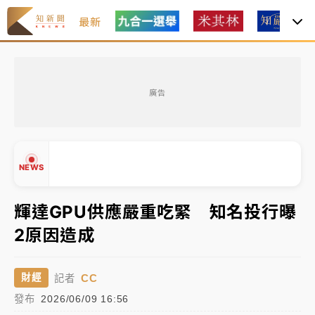
最新
獨家｜
和欣客運總裁逝世！少東涉洗錢遭收押 戴手銬
腳鐐提前奔靈堂畫面曝
廣告
處置制度大變革！ 證交所今起縮短股票「關禁閉」天
數與撮合時間
才續任就飛美國大學面試 清大校長高為元致歉：機會
NEWS
到來時引起我的好奇
白海豚颱風解除海警 西南風來了！4縣市大雨特報、各
輝達GPU供應嚴重吃緊 知名投行曝
地午後雷雨
2原因造成
分析｜
7月營收甫首破單月9000億元下半年續旺指
▲
標？ 鴻海本週法說法人關注的四大重點
▼
CC
財經
記者
NBA｜
傳奇名帥驚傳離世！曾以「瘋狂籃球」震撼聯
發布
2026/06/09 16:56
盟 兩大愛徒向他致