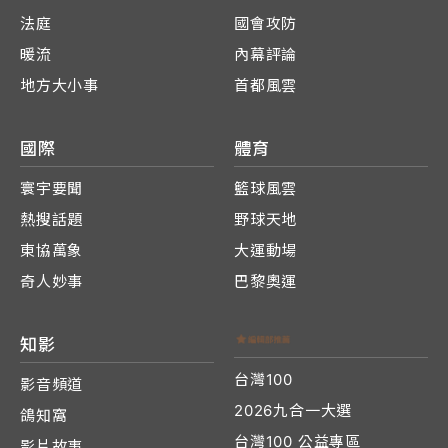
法庭
國會攻防
暖流
內幕評論
地方大小事
首都風雲
國際
體育
寰宇要聞
籃球風雲
熱搜話題
野球天地
東協萬象
大運動場
奇人妙事
巴黎奧運
知影
台灣100
影音頻道
2026九合一大選
鴿知窩
台灣100 公益專區
影片故事