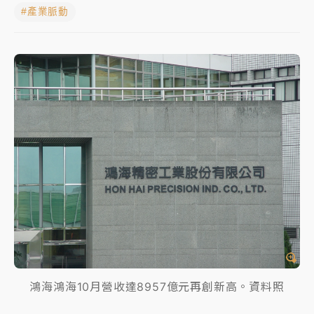
#產業脈動
中颱白海豚進逼！台北喜來登圍籬傾倒砸傷人 民權西
路鷹架倒塌壓2車
有片｜
白海豚暴風圈逼近！新北淡水赫見龍捲風 榕樹
連根拔起
中颱白海豚風雨來了！中部以北防豪雨 今晚、明天影
響最劇烈
白海豚逼近！北市水門只出不進 未移置車輛最高罰
4800＋拖吊費
鴻海鴻海10月營收達8957億元再創新高。資料照