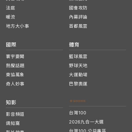
法庭
國會攻防
暖流
內幕評論
地方大小事
首都風雲
國際
體育
寰宇要聞
籃球風雲
熱搜話題
野球天地
東協萬象
大運動場
奇人妙事
巴黎奧運
知影
台灣100
影音頻道
2026九合一大選
鴿知窩
台灣100 公益專區