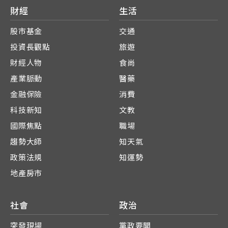
財經
生活
股市基金
交通
投資長觀點
旅遊
財經人物
食尚
產業脈動
醫藥
金融保險
消費
科技新知
文教
國際焦點
職場
趨勢大師
知天氣
政策法規
知運勢
地產房市
社會
政治
突發現場
黨政要聞