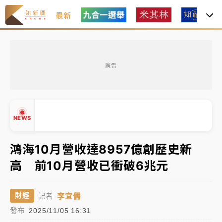
最新
油價持續凍漲！ 中油宣布下周一汽柴油價格維持不變
廣告
中颱白海豚進逼！台北喜來登圍籬傾倒砸傷人 民權西
路鷹架倒塌壓2車
有片｜
白海豚暴風圈逼近！新北淡水赫見龍捲風 榕樹
NEWS
連根拔起
中颱白海豚風雨來了！中部以北防豪雨 今晚、明天影
鴻海10月營收達8957億創歷史新
響最劇烈
高 前10月營收已衝破6兆元
白海豚逼近！北市水門只出不進 未移置車輛最高罰
▲
4800＋拖吊費
▼
李宜儒
財經
記者
油價持續凍漲！ 中油宣布下周一汽柴油價格維持不變
發布
2025/11/05 16:31