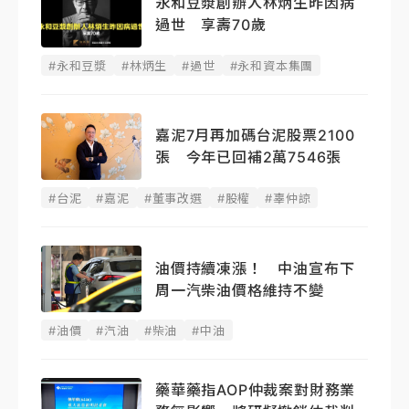
永和豆漿創辦人林炳生昨因病
過世 享壽70歲
#永和豆漿
#林炳生
#過世
#永和資本集團
嘉泥7月再加碼台泥股票2100
張 今年已回補2萬7546張
#台泥
#嘉泥
#董事改選
#股權
#辜仲諒
油價持續凍漲！ 中油宣布下
周一汽柴油價格維持不變
#油價
#汽油
#柴油
#中油
藥華藥指AOP仲裁案對財務業