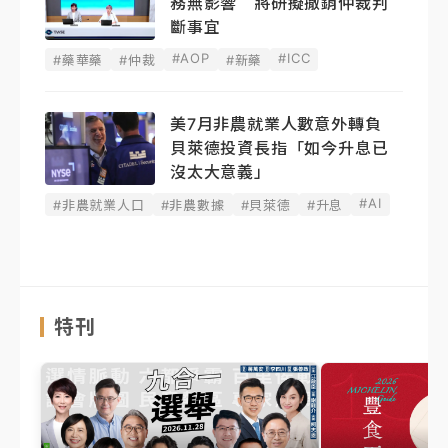
務無影響 將研擬撤銷仲裁判
斷事宜
#AOP
#ICC
#藥華藥
#仲裁
#新藥
美7月非農就業人數意外轉負
貝萊德投資長指「如今升息已
沒太大意義」
#AI
#非農就業人口
#非農數據
#貝萊德
#升息
特刊