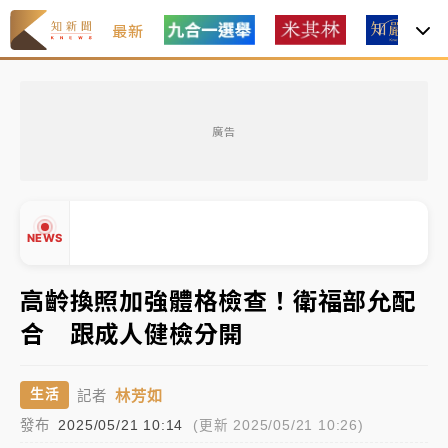
最新
金控第2季海外曝險破31兆創高 日本年增45%居冠
廣告
日職｜
林安可狀態正好卻因左膝疼痛下二軍 日媒感嘆
「好事多磨」
韓股最壞時期已過？大摩估去槓桿完成逾半 波動率降
NEWS
至2個月低
「白海豚」雨炸新北！通報109件災情 侯友宜揭這類災
高齡換照加強體格檢查！衛福部允配
損最多
合 跟成人健檢分開
白海豚挾豪雨狂炸新北！時雨量破百毫米 水塔、雨棚
▲
▼
砸落毀車
林芳如
生活
記者
發布
金控第2季海外曝險破31兆創高 日本年增45%居冠
2025/05/21 10:14
(更新 2025/05/21 10:26)