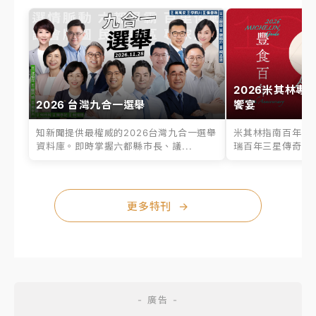
2026米其林專
2026 台灣九合一選舉
饗宴
知新聞提供最權威的2026台灣九合一選舉
米其林指南百年之
資料庫。即時掌握六都縣市長、議...
瑞百年三星傳奇、台
更多特刊
→