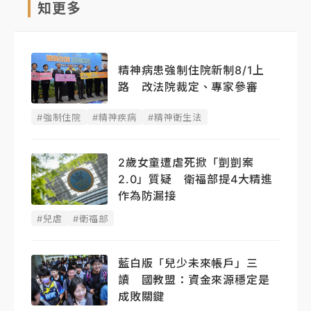
知更多
精神病患強制住院新制8/1上
路 改法院裁定、專家參審
#強制住院
#精神疾病
#精神衛生法
2歲女童遭虐死掀「剴剴案
2.0」質疑 衛福部提4大精進
作為防漏接
#兒虐
#衛福部
藍白版「兒少未來帳戶」三
讀 國教盟：資金來源穩定是
成敗關鍵