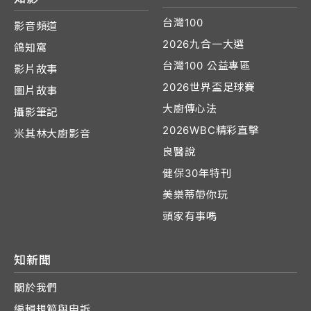
台灣100
影音頻道
2026九合一大選
鴿知窩
台灣100 公益專區
影片故事
2026世界盃足球賽
圖片故事
大廚傳心法
攝影筆記
2026WBC精彩直擊
米其林大廚影音
良醫說
健保30年特刊
美樂蒂帶你玩
頭家有事嗎
知新聞
關於我們
編輯規範與申訴