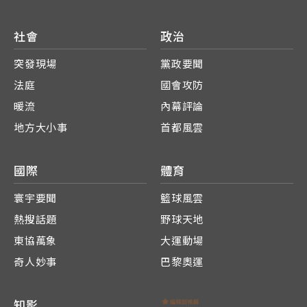
社會
政治
突發現場
黨政要聞
法庭
國會攻防
暖流
內幕評論
地方大小事
首都風雲
國際
體育
寰宇要聞
籃球風雲
熱搜話題
野球天地
東協萬象
大運動場
奇人妙事
巴黎奧運
知影