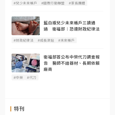
#兒少未來帳戶
#國教行動聯盟
#家長團體
藍白版兒少未來帳戶三讀通
過 衛福部：恐違財政紀律法
#財政紀律法
#成長津貼
#未來帳戶
衛福部首公布中榮代刀調查報
告 醫師不諳器材、長期依賴
廠商
#中榮
#代刀
特刊