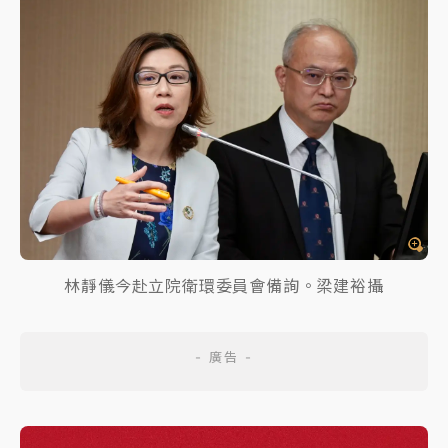
林靜儀今赴立院衛環委員會備詢。梁建裕攝