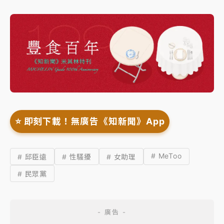
⭐️ 即刻下載！無廣告《知新聞》App
# MeToo
# 邱臣遠
# 性騷擾
# 女助理
# 民眾黨