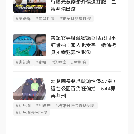
行曝光竟辯婚外情遭打臉 二
審判決出爐
#陳彥錦
#警員性侵
#施茂林隨扈性侵
書記官手腳藏密錄器貼女同事
狂偷拍！家人也受害 還偷拷
貝扣案犯罪性影像
#書記官
#偷拍
#窺視症
#林顥倫
幼兒園長兒毛畯珅性侵47童！
還在公園百貨狂偷拍 544罪
再判刑
#幼兒園
#毛畯珅
#培諾米達信義幼兒園
#幼兒園長兒性侵