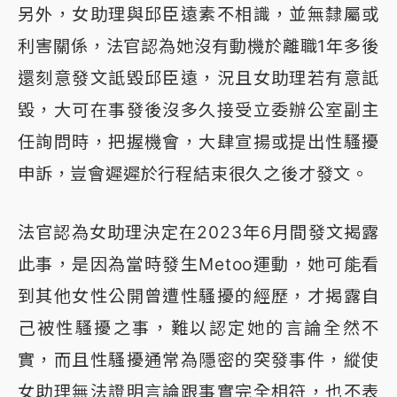
另外，女助理與邱臣遠素不相識，並無隸屬或
利害關係，法官認為她沒有動機於離職1年多後
還刻意發文詆毀邱臣遠，況且女助理若有意詆
毀，大可在事發後沒多久接受立委辦公室副主
任詢問時，把握機會，大肆宣揚或提出性騷擾
申訴，豈會遲遲於行程結束很久之後才發文。
法官認為女助理決定在2023年6月間發文揭露
此事，是因為當時發生Metoo運動，她可能看
到其他女性公開曾遭性騷擾的經歷，才揭露自
己被性騷擾之事，難以認定她的言論全然不
實，而且性騷擾通常為隱密的突發事件，縱使
女助理無法證明言論跟事實完全相符，也不表