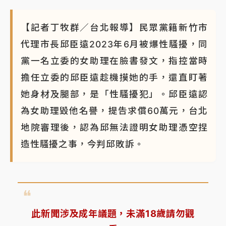
蔣萬安的建中同學！47歲法律學霸戰桃園 公開上任首
要3件事
【記者丁牧群／台北報導】民眾黨籍新竹市
代理市長邱臣遠2023年6月被爆性騷擾，同
黨一名立委的女助理在臉書發文，指控當時
擔任立委的邱臣遠趁機摸她的手，還直盯著
她身材及腿部，是「性騷擾犯」。邱臣遠認
為女助理毀他名譽，提告求償60萬元，台北
地院審理後，認為邱無法證明女助理憑空捏
造性騷擾之事，今判邱敗訴。
此新聞涉及成年議題，未滿18歲請勿觀