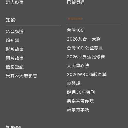
奇人妙事
巴黎奧運
知影
台灣100
影音頻道
2026九合一大選
鴿知窩
台灣100 公益專區
影片故事
2026世界盃足球賽
圖片故事
大廚傳心法
攝影筆記
2026WBC精彩直擊
米其林大廚影音
良醫說
健保30年特刊
美樂蒂帶你玩
頭家有事嗎