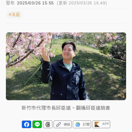
發布
2025/03/26 15:55
(更新 2025/03/26 16:49)
蔣萬安的建中同學！47歲法律學霸戰桃園 公開上任首
#法庭
要3件事
父親節玩樂園！六福村今明2天「爸爸免費」 遠雄海洋
買1送1
白海豚逼近！新北高灘地停車場下午4時強制拖吊 中午
開放水門周邊紅黃線停車
中颱白海豚環流掠北海！今明防劇烈降雨 東部高溫飆
38度
周末精選｜
慈濟遭詐10億完整始末曝！律師掮客大玩兩
面手法 郭台銘、蔡英文成關鍵
本周爆款短影音｜
柯文哲帶電子手鐶拄拐杖現身／周玉
新竹市代理市長邱臣遠。翻攝邱臣遠臉書
蔻蔡玉真開撕爆料
周末精選｜
跨境網購族注意！EZ Way若改由政府委
APP
連結
訂閱
任 預算難關如何解？