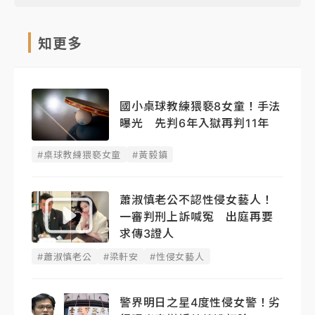
知更多
國小桌球教練猥褻8女童！手法
曝光 先判6年入獄再判11年
#桌球教練猥褻女童
#黃毅鎮
蕭淑慎老公不認性侵女藝人！
一審判刑上訴喊冤 出庭再要
求傳3證人
#蕭淑慎老公
#梁軒安
#性侵女藝人
警界明日之星4度性侵女警！劣