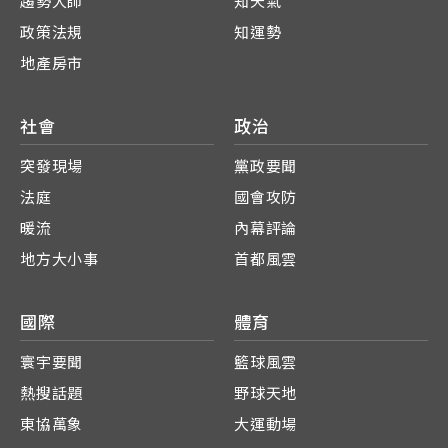
趨勢大師
知天氣
政策法規
知運勢
地產房市
社會
政治
突發現場
黨政要聞
法庭
國會攻防
暖流
內幕評論
地方大小事
首都風雲
國際
體育
寰宇要聞
籃球風雲
熱搜話題
野球天地
東協萬象
大運動場