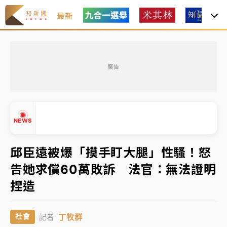
最新
父親節玩樂園！六福村今明2天「爸爸免費」 遠雄海洋
買1送1
廣告
白海豚逼近！新北高灘地停車場下午4時強制拖吊 中午
開放水門周邊紅黃線停車
中颱白海豚環流掠北海！今明防劇烈降雨 東部高溫飆
NEWS
38度
周末精選｜
慈濟遭詐10億完整始末曝！律師掮客大玩兩
邱臣遠被爆「摸手盯大腿」性騷！怒
面手法 郭台銘、蔡英文成關鍵
告她求償60萬敗訴 法官：無法證明
本周爆款短影音｜
柯文哲帶電子手鐶拄拐杖現身／周玉
▲
捏造
蔻蔡玉真開撕爆料
▼
周末精選｜
跨境網購族注意！EZ Way若改由政府委
丁牧群
社會
記者
任 預算難關如何解？