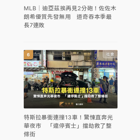
MLB｜迪亞茲挨再見2分砲！佐佐木
朗希優質先發無用 道奇吞本季最
長7連敗
社會
特斯拉暴衝連撞13車！驚悚直奔光
華夜市 「違停賓士」擋劫救了整
條街