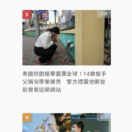
國際
泰國校園槍擊震驚全球！14歲槍手
父稱兒學業優秀 警方透露他案發
前曾看這類網站
生活