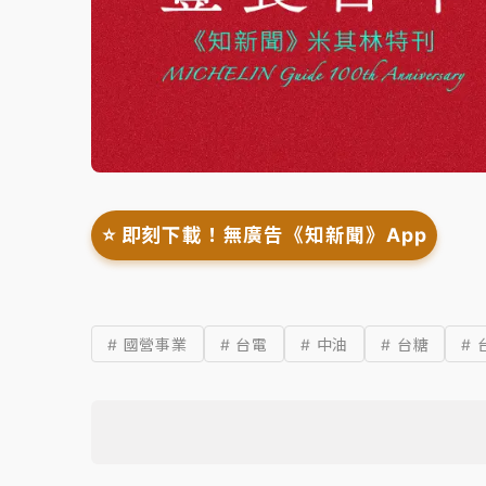
⭐️ 即刻下載！無廣告《知新聞》App
# 國營事業
# 台電
# 中油
# 台糖
# 