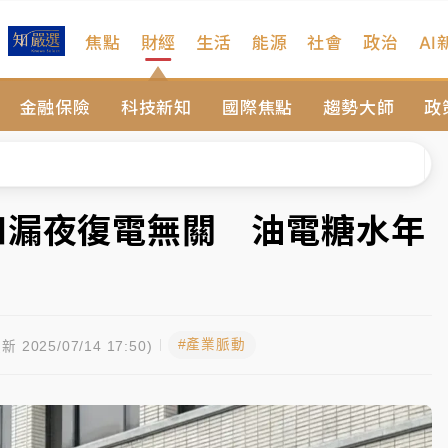
焦點
財經
生活
能源
社會
政治
AI
遠雄海洋買1送1
金融保險
科技新知
國際焦點
趨勢大師
政
拖吊 中午開放水門周邊紅黃線停車
部高溫飆38度
掮客大玩兩面手法 郭台銘、蔡英文成關鍵
和漏夜復電無關 油電糖水年
身／周玉蔻蔡玉真開撕爆料
由政府委任 預算難關如何解？
#產業脈動
開上任首要3件事
新 2025/07/14 17:50)
遠雄海洋買1送1
拖吊 中午開放水門周邊紅黃線停車