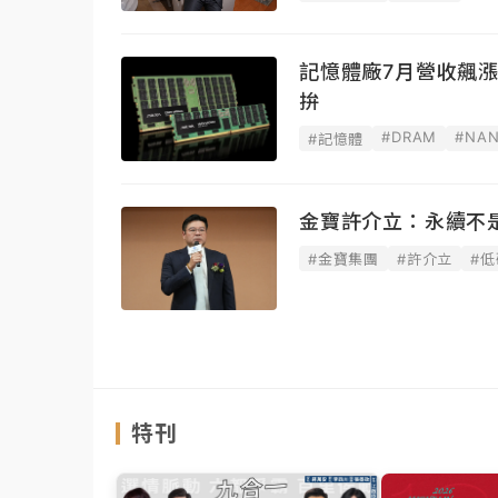
記憶體廠7月營收飆
拚
#DRAM
#NAN
#記憶體
金寶許介立：永續不
#金寶集團
#許介立
#低
特刊