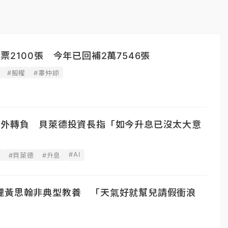
票2100張 今年已回補2萬7546張
#股權
#辜仲諒
意外轉負 貝萊德投資長指「如今升息已沒太大意
#AI
據
#貝萊德
#升息
理黃思翰非典型教養 「天氣好就幫兒請假衝浪