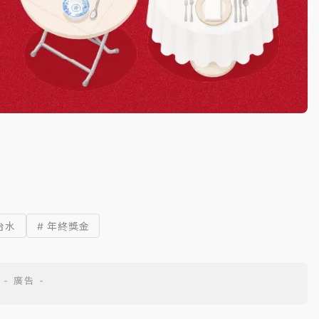
台水
# 年終獎金