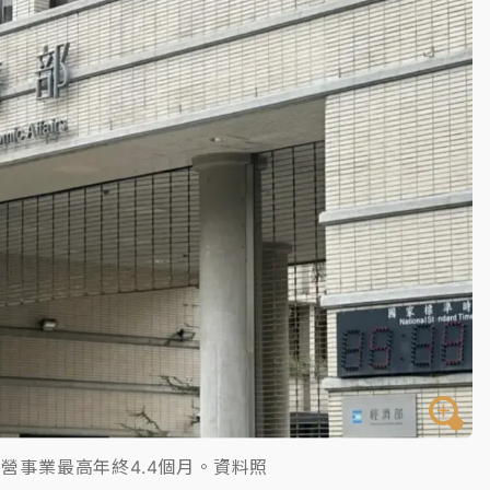
部高溫飆38度
掮客大玩兩面手法 郭台銘、蔡英文成關鍵
身／周玉蔻蔡玉真開撕爆料
由政府委任 預算難關如何解？
開上任首要3件事
營事業最高年終4.4個月。資料照