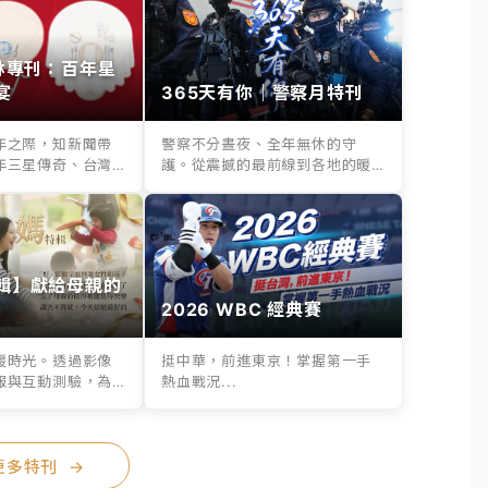
其林專刊：百年星
宴
365天有你｜警察月特刊
年之際，知新聞帶
警察不分晝夜、全年無休的守
年三星傳奇、台灣
護。從震撼的最前線到各地的暖
..
心救援，365天...
輯】獻給母親的
2026 WBC 經典賽
暖時光。透過影像
挺中華，前進東京！掌握第一手
報與互動測驗，為
熱血戰況...
..
更多特刊
→