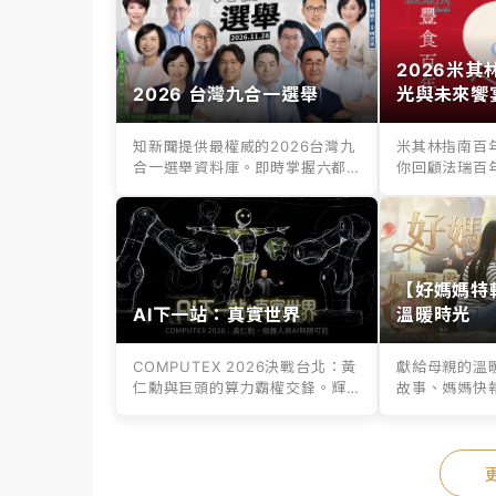
2026米
2026 台灣九合一選舉
光與未來饗
知新聞提供最權威的2026台灣九
米其林指南百
合一選舉資料庫。即時掌握六都
你回顧法瑞百
縣市長、議...
百年老店滋味，.
【好媽媽特
AI下一站：真實世界
溫暖時光
COMPUTEX 2026決戰台北：黃
獻給母親的溫
仁勳與巨頭的算力霸權交鋒。輝
故事、媽媽快
達G...
媽媽挑選專屬好.