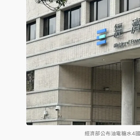
中颱白海豚環流掠北海！今明防劇烈降雨 東
周末精選｜
慈濟遭詐10億完整始末曝！律師
本周爆款短影音｜
柯文哲帶電子手鐶拄拐杖現
周末精選｜
跨境網購族注意！EZ Way若改
蔣萬安的建中同學！47歲法律學霸戰桃園 公
經濟部公布油電糖水4國