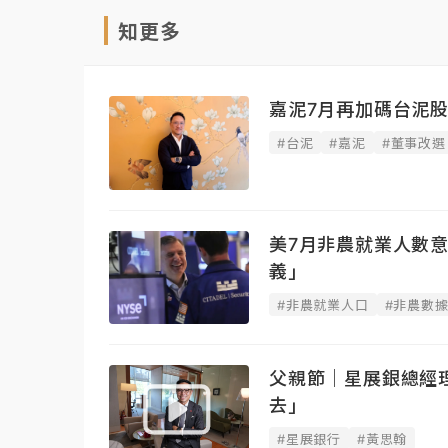
知更多
嘉泥7月再加碼台泥股
#台泥
#嘉泥
#董事改選
美7月非農就業人數
義」
#非農就業人口
#非農數
父親節｜星展銀總經
去」
#星展銀行
#黃思翰