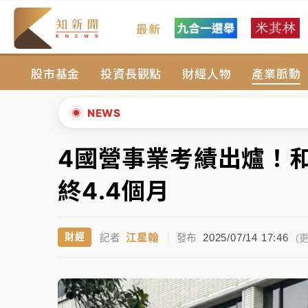
最新
父親節玩樂園！六福村今明2天「爸爸免費」 
股市基金
投資長觀點
財經人物
產業脈動
白海豚逼近！新北高灘地停車場下午4時強制
中颱白海豚環流掠北海！今明防劇烈降雨 東
NEWS
周末精選｜
慈濟遭詐10億完整始末曝！律師
4國營事業考績出爐！
▲
本周爆款短影音｜
柯文哲帶電子手鐶拄拐杖現
▼
終4.4個月
周末精選｜
跨境網購族注意！EZ Way若改
江星翰
2025/07/14 17:46
財經
記者
|
發布
蔣萬安的建中同學！47歲法律學霸戰桃園 公
(更
父親節玩樂園！六福村今明2天「爸爸免費」 
白海豚逼近！新北高灘地停車場下午4時強制