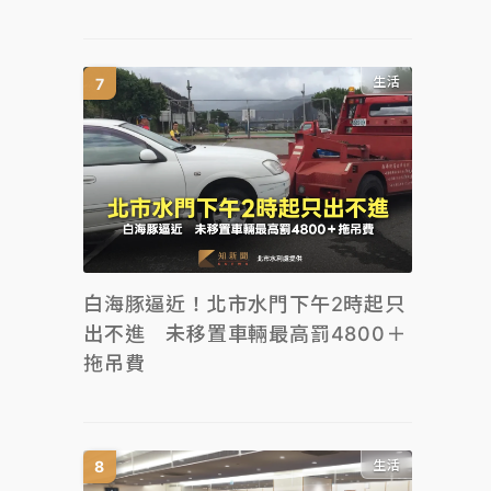
生活
白海豚逼近！北市水門下午2時起只
出不進 未移置車輛最高罰4800＋
拖吊費
生活