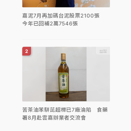
嘉泥7月再加碼台泥股票2100張
今年已回補2萬7546張
生活
苦茶油苯駢芘超標已7廠淪陷 食藥
署8月赴雲嘉辦業者交流會