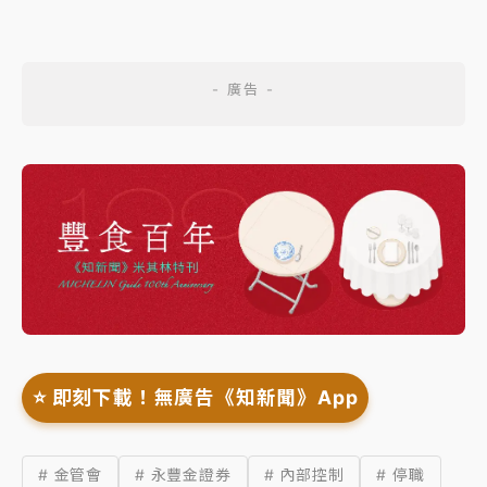
⭐️ 即刻下載！無廣告《知新聞》App
# 金管會
# 永豐金證券
# 內部控制
# 停職