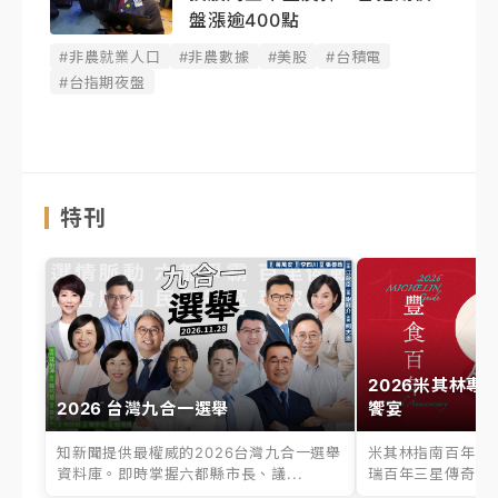
盤漲逾400點
#非農就業人口
#非農數據
#美股
#台積電
#台指期夜盤
特刊
2026米其林專
2026 台灣九合一選舉
饗宴
知新聞提供最權威的2026台灣九合一選舉
米其林指南百年之
資料庫。即時掌握六都縣市長、議...
瑞百年三星傳奇、台