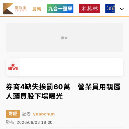
最新
父親節玩樂園！六福村今明2天「爸爸免費」 遠雄海洋
買1送1
廣告
白海豚逼近！新北高灘地停車場下午4時強制拖吊 中午
開放水門周邊紅黃線停車
中颱白海豚環流掠北海！今明防劇烈降雨 東部高溫飆
NEWS
38度
周末精選｜
慈濟遭詐10億完整始末曝！律師掮客大玩兩
券商4缺失挨罰60萬 營業員用親屬
面手法 郭台銘、蔡英文成關鍵
人頭買股下場曝光
▲
本周爆款短影音｜
柯文哲帶電子手鐶拄拐杖現身／周玉
▼
蔻蔡玉真開撕爆料
yuanchun
財經
記者
周末精選｜
跨境網購族注意！EZ Way若改由政府委
發布
2026/06/03 18:00
任 預算難關如何解？