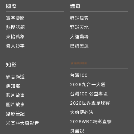
國際
體育
寰宇要聞
籃球風雲
熱搜話題
野球天地
東協萬象
大運動場
奇人妙事
巴黎奧運
知影
台灣100
影音頻道
2026九合一大選
鴿知窩
台灣100 公益專區
影片故事
2026世界盃足球賽
圖片故事
大廚傳心法
攝影筆記
2026WBC精彩直擊
米其林大廚影音
良醫說