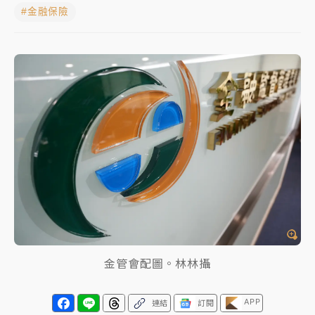
#金融保險
蔣萬安的建中同學！47歲法律學霸戰桃園 公開上任首
要3件事
父親節玩樂園！六福村今明2天「爸爸免費」 遠雄海洋
買1送1
白海豚逼近！新北高灘地停車場下午4時強制拖吊 中午
開放水門周邊紅黃線停車
中颱白海豚環流掠北海！今明防劇烈降雨 東部高溫飆
38度
周末精選｜
慈濟遭詐10億完整始末曝！律師掮客大玩兩
面手法 郭台銘、蔡英文成關鍵
本周爆款短影音｜
柯文哲帶電子手鐶拄拐杖現身／周玉
金管會配圖。林林攝
蔻蔡玉真開撕爆料
周末精選｜
跨境網購族注意！EZ Way若改由政府委
APP
連結
訂閱
任 預算難關如何解？