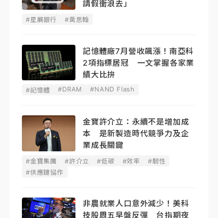
請假衝浪去」
#星展銀行
#黃思翰
記憶體廠7月營收飆漲！南亞科
2項指標居冠 一文掌握各家業
績大比拚
#DRAM
#NAND Flash
#記憶體
金寶許介立：永續不是增加成
本 是新製造時代競爭力及企
業成長關鍵
#金寶集團
#許介立
#低碳
#效率
#韌性
#供應鏈協作
非農就業人口意外減少！美科
技股周五早盤反彈 台指期夜