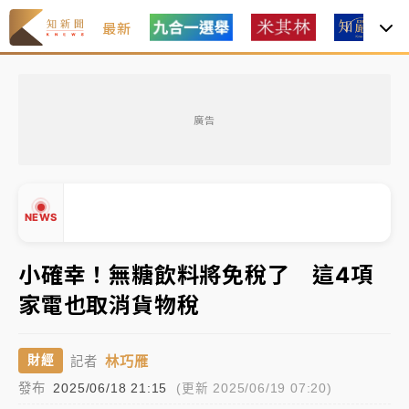
最新
女律師陳昱瑄詐慈濟10億！黃金158kg遭查扣畫面曝光
廣告
暑假過三周才推「E宿新北打卡趣」！抽獎程序複雜 觀
旅局回應了
中信慈善基金會想增加董事人數！辜仲諒向法院聲請遭
NEWS
駁 理由曝光
故宮《龍藏經》特展第2檔！今線上預約開賣一度塞車
小確幸！無糖飲料將免稅了 這4項
周六起展出延長至晚上7時
家電也取消貨物稅
台東農業處長涉圖利渡假村！東檢抗告成功 今重開羈
▲
押庭
▼
林巧雁
財經
記者
父親節泡湯了！中颱白海豚雨彈轟3天 「紅到發紫」降
發布
2025/06/18 21:15
(更新 2025/06/19 07:20)
雨熱區曝