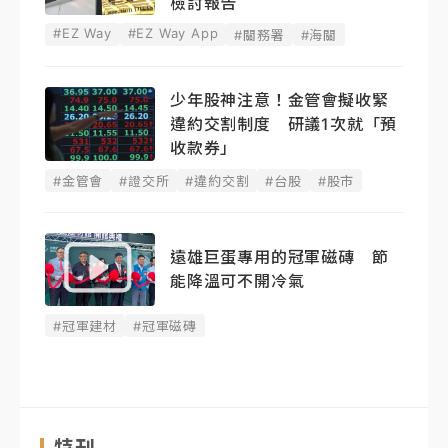
檢討報告
#EZ Way
#EZ Way App
#關務署
#海關
少年股神注意！金管會擬收緊
違約交割制度 研議1次就「預
收款券」
#金管會
#證交所
#違約交割
#台股
#股市
遠雄巨蛋專用的冠軍磁磚 節
能降溫可不開冷氣
#冠軍建材
#冠軍磁磚
特刊