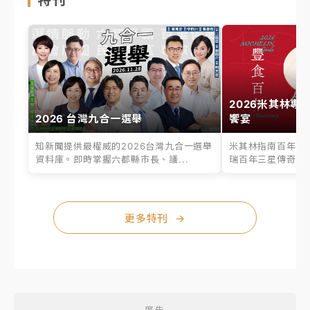
2026米其林專
2026 台灣九合一選舉
饗宴
知新聞提供最權威的2026台灣九合一選舉
米其林指南百年之
資料庫。即時掌握六都縣市長、議...
瑞百年三星傳奇、台
更多特刊
→