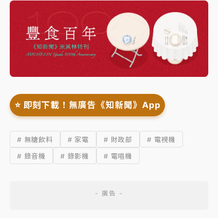
⭐️ 即刻下載！無廣告《知新聞》App
# 無糖飲料
# 家電
# 財政部
# 電視機
# 錄音機
# 錄影機
# 電唱機