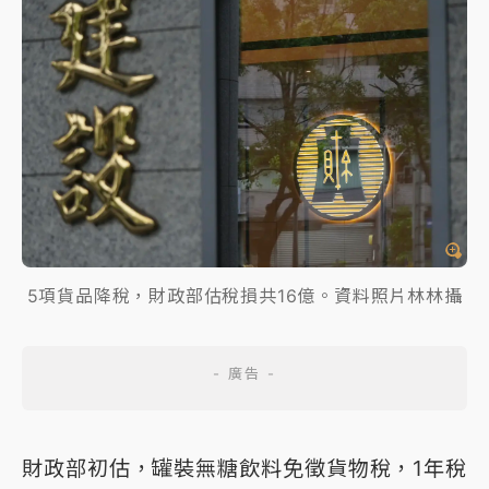
5項貨品降稅，財政部估稅損共16億。資料照片林林攝
財政部初估，罐裝無糖飲料免徵貨物稅，1年稅