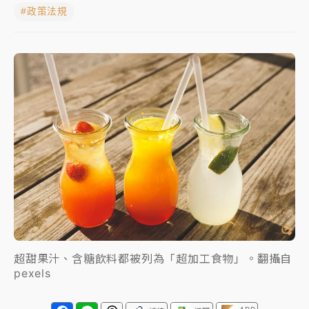
#政策法規
女律師陳昱瑄詐慈濟10億！黃金158kg遭查扣畫面曝光
暑假過三周才推「E宿新北打卡趣」！抽獎程序複雜 觀
旅局回應了
中信慈善基金會想增加董事人數！辜仲諒向法院聲請遭
駁 理由曝光
故宮《龍藏經》特展第2檔！今線上預約開賣一度塞車
周六起展出延長至晚上7時
台東農業處長涉圖利渡假村！東檢抗告成功 今重開羈
押庭
父親節泡湯了！中颱白海豚雨彈轟3天 「紅到發紫」降
雨熱區曝
超甜果汁、含糖飲料都被列為「超加工食物」。翻攝自
pexels