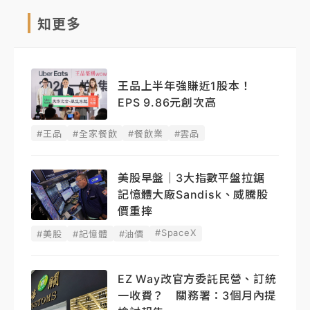
知更多
王品上半年強賺近1股本！
EPS 9.86元創次高
#王品
#全家餐飲
#餐飲業
#雲品
美股早盤｜3大指數平盤拉鋸
記憶體大廠Sandisk、威騰股
價重摔
#SpaceX
#美股
#記憶體
#油價
EZ Way改官方委託民營、訂統
一收費？ 關務署：3個月內提