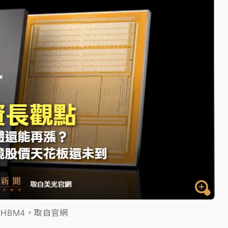
一度塞車 周六起展出延長至晚上7時
今重開羈押庭
到發紫」降雨熱區曝
HBM4。取自官網