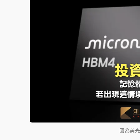
故宮《龍藏經》特展第2檔！今線上預約開賣
台東農業處長涉圖利渡假村！東檢抗告成功 
父親節泡湯了！中颱白海豚雨彈轟3天 「紅
圖為美光