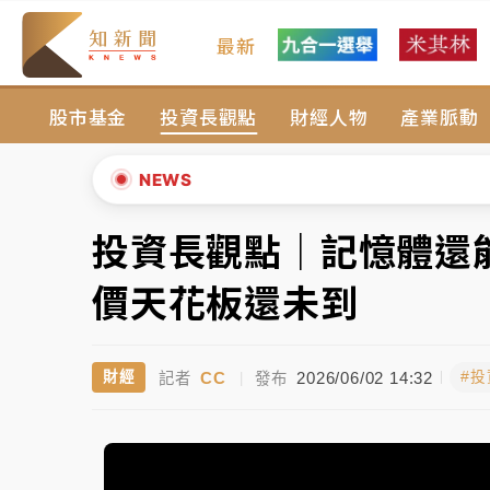
最新
女律師陳昱瑄詐慈濟10億！黃金158kg遭查
股市基金
投資長觀點
財經人物
產業脈動
暑假過三周才推「E宿新北打卡趣」！抽獎程
中信慈善基金會想增加董事人數！辜仲諒向法
NEWS
故宮《龍藏經》特展第2檔！今線上預約開賣
投資長觀點｜記憶體還
▲
台東農業處長涉圖利渡假村！東檢抗告成功 
▼
價天花板還未到
父親節泡湯了！中颱白海豚雨彈轟3天 「紅
CC
2026/06/02 14:32
財經
#
記者
|
發布
女律師陳昱瑄詐慈濟10億！黃金158kg遭查
暑假過三周才推「E宿新北打卡趣」！抽獎程
中信慈善基金會想增加董事人數！辜仲諒向法