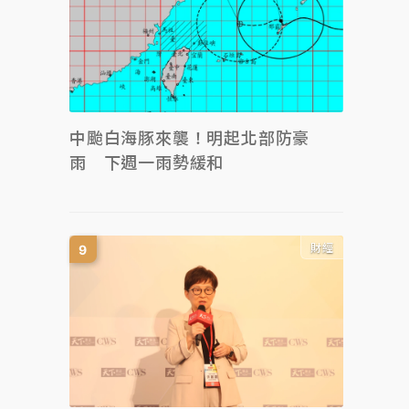
中颱白海豚來襲！明起北部防豪
雨 下週一雨勢緩和
財經