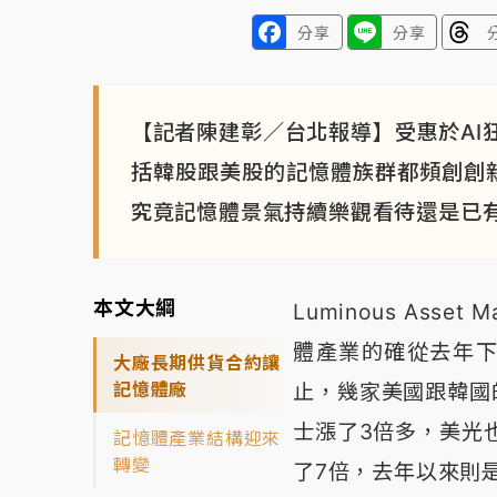
分享
分享
【記者陳建彰／台北報導】受惠於AI
括韓股跟美股的記憶體族群都頻創創
究竟記憶體景氣持續樂觀看待還是已
本文大綱
Luminous Ass
體產業的確從去年下
大廠長期供貨合約讓
記憶體廠
止，幾家美國跟韓國
士漲了3倍多，美光也是
記憶體產業結構迎來
轉變
了7倍，去年以來則