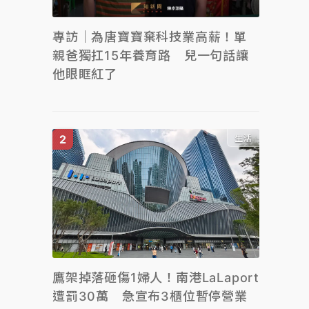
專訪｜為唐寶寶棄科技業高薪！單
親爸獨扛15年養育路 兒一句話讓
他眼眶紅了
生活
鷹架掉落砸傷1婦人！南港LaLaport
遭罰30萬 急宣布3櫃位暫停營業