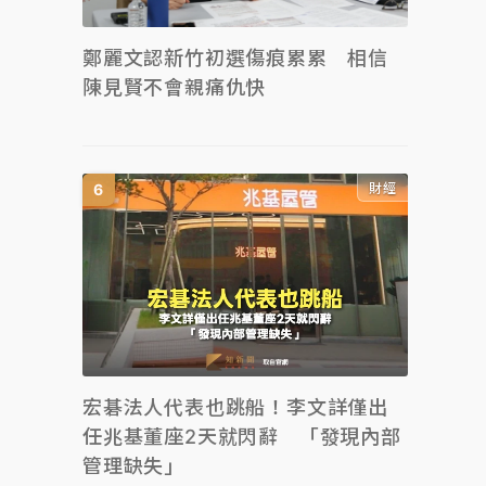
鄭麗文認新竹初選傷痕累累 相信
陳見賢不會親痛仇快
財經
宏碁法人代表也跳船！李文詳僅出
任兆基董座2天就閃辭 「發現內部
管理缺失」