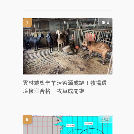
生活
雲林戴奧辛羊污染源成謎！牧場環
境檢測合格 牧草成關鍵
生活