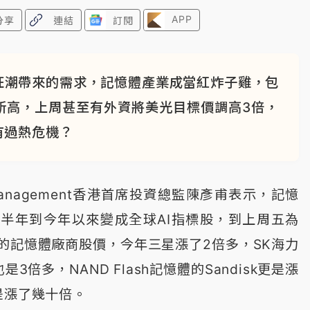
APP
分享
連結
訂閱
狂潮帶來的需求，記憶體產業成當紅炸子雞，包
新高，上周甚至有外資將美光目標價調高3倍，
有過熱危機？
et Management香港首席投資總監陳彥甫表示，記憶
半年到今年以來變成全球AI指標股，到上周五為
的記憶體廠商股價，今年三星漲了2倍多，SK海力
3倍多，NAND Flash記憶體的Sandisk更是漲
是漲了幾十倍。