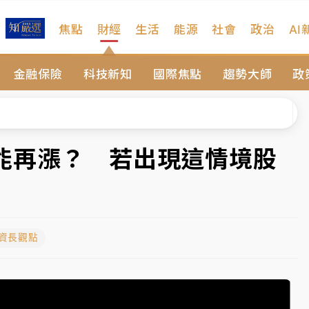
焦點
財經
生活
能源
社會
政治
AI
扣畫面曝光
金融保險
科技新知
國際焦點
趨勢大師
政
序複雜 觀旅局回應了
院聲請遭駁 理由曝光
一度塞車 周六起展出延長至晚上7時
能再漲？ 若出現這情境股
今重開羈押庭
到發紫」降雨熱區曝
投資長觀點
扣畫面曝光
序複雜 觀旅局回應了
院聲請遭駁 理由曝光