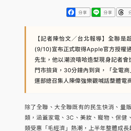
分享
分享
【記者陳怡文／台北報導】全聯是
(9/10)宣布正式取得Apple官
先生，他以潮流嘻哈造型現身記者會造
門市撿貨，30分鐘內到貨，「全電商
運部總召集人陳偉強樂觀喊話整體電商
除了全聯、大全聯既有的民生快消、量
類，涵蓋家電、3C、美妝、寵物、保健
類受惠「毛經濟」熱潮，上半年整體成長超