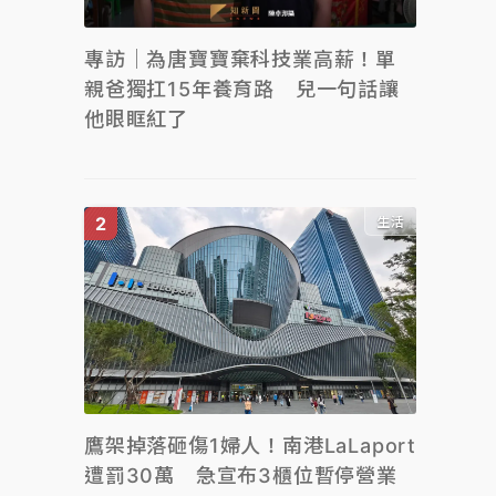
專訪｜為唐寶寶棄科技業高薪！單
親爸獨扛15年養育路 兒一句話讓
他眼眶紅了
生活
鷹架掉落砸傷1婦人！南港LaLaport
遭罰30萬 急宣布3櫃位暫停營業