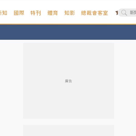
新知
國際
特刊
體育
知影
總裁會客室
廣告