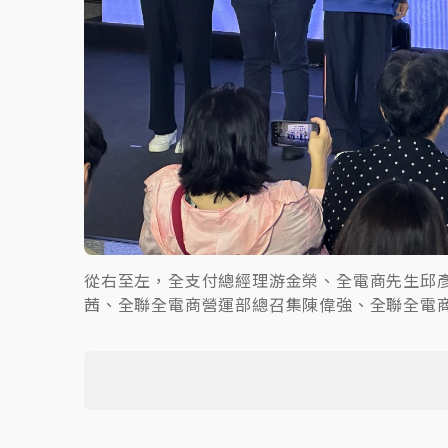
從右至左，全支付總經理游金榮、全電商先生邱
茜、全聯全電商營運部總召集陳偉強、全聯全電