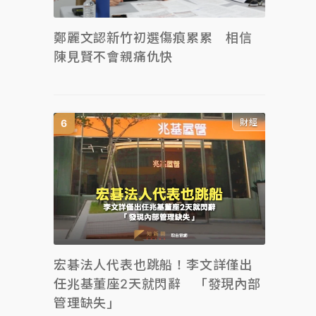
鄭麗文認新竹初選傷痕累累 相信
陳見賢不會親痛仇快
財經
宏碁法人代表也跳船！李文詳僅出
任兆基董座2天就閃辭 「發現內部
管理缺失」