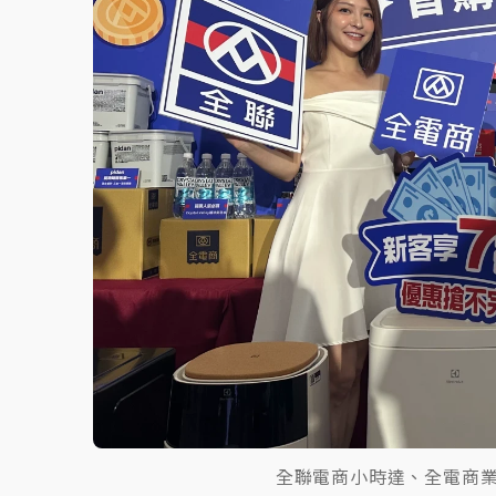
故宮《龍藏經》特展第2檔！今線上預約開賣
台東農業處長涉圖利渡假村！東檢抗告成功 
父親節泡湯了！中颱白海豚雨彈轟3天 「紅
全聯電商小時達、全電商業