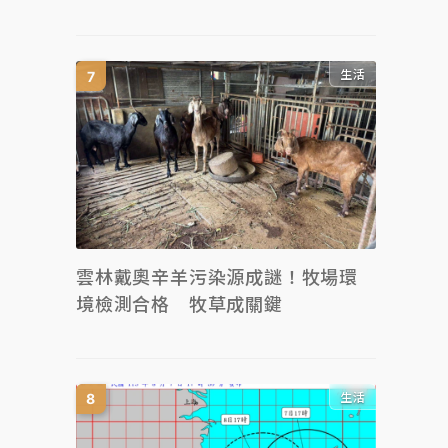
生活
雲林戴奧辛羊污染源成謎！牧場環
境檢測合格 牧草成關鍵
生活