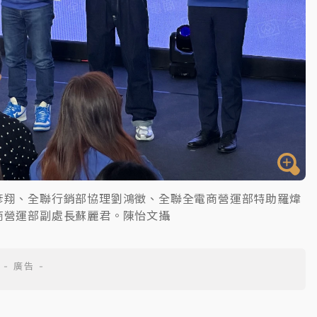
彥翔、全聯行銷部協理劉鴻徵、全聯全電商營運部特助羅煒
商營運部副處長蘇麗君。陳怡文攝