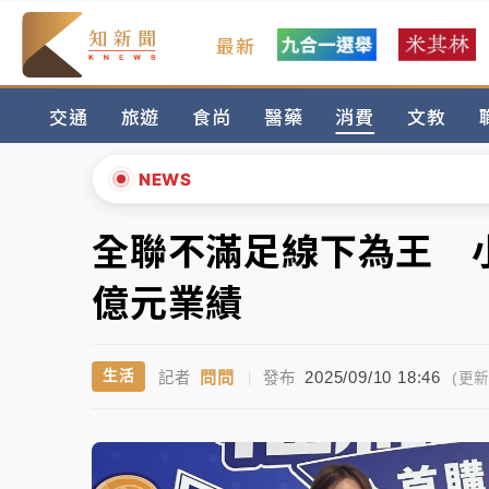
最新
女律師陳昱瑄詐慈濟10億！黃金158kg遭查
交通
旅遊
食尚
醫藥
消費
文教
暑假過三周才推「E宿新北打卡趣」！抽獎程
中信慈善基金會想增加董事人數！辜仲諒向法
NEWS
故宮《龍藏經》特展第2檔！今線上預約開賣
全聯不滿足線下為王 
▲
台東農業處長涉圖利渡假村！東檢抗告成功 
▼
億元業績
父親節泡湯了！中颱白海豚雨彈轟3天 「紅
問問
2025/09/10 18:46
生活
記者
|
發布
女律師陳昱瑄詐慈濟10億！黃金158kg遭查
(更新 
暑假過三周才推「E宿新北打卡趣」！抽獎程
中信慈善基金會想增加董事人數！辜仲諒向法