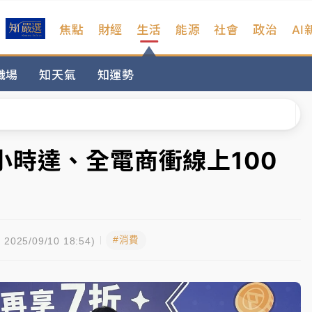
焦點
財經
生活
能源
社會
政治
AI
扣畫面曝光
職場
知天氣
知運勢
序複雜 觀旅局回應了
院聲請遭駁 理由曝光
一度塞車 周六起展出延長至晚上7時
小時達、全電商衝線上100
今重開羈押庭
到發紫」降雨熱區曝
#消費
扣畫面曝光
2025/09/10 18:54)
序複雜 觀旅局回應了
院聲請遭駁 理由曝光