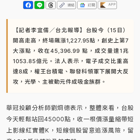
APP
連結
訂閱
《知新聞》揭「運科計畫」人體實驗黑幕 運動部不追
究！遭監委質疑
【記者李宜儒／台北報導】台股今（15日）
台股處置新制明天上路 4大鬆綁一次看
開高走高，終場飆漲1,227.95點，創史上第7
周末精選｜
鎢業董座離奇命喪豪宅！檢警3方向追出前
大漲點，收在45,396.99 點，成交量達1兆
員工犯案 破案關鍵曝
1053.85億元。法人表示，電子成交比重高
達8成，權王台積電、聯發科領軍下展開大反
攻，光學、主被動元件成吸金族群。
華冠投顧分析師劉烱德表示，整體來看，台股
今天輕鬆站回45000點，收一根價漲量縮帶短
上影線紅實體K，短線個股留意追漲風險，留