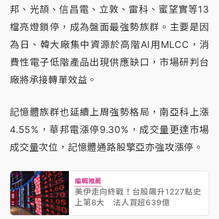
邦、光頡、信昌電、立敦、雷科、蜜望實等13
檔亮燈鎖停，成為盤面最強勢族群。主要是因
為日、韓大廠集中資源於高階AI用MLCC，消
費性電子低階產品出現供應缺口，市場研判台
廠將承接轉單效益。
記憶體族群也延續上周強勢格局，南亞科上漲
4.55%，華邦電漲停9.30%，成交量更達市場
成交量次位，記憶體通路股擎亞亦強攻漲停。
編輯推薦
美伊走向終戰！台股飆升1227點史
上第8大 法人買超639億