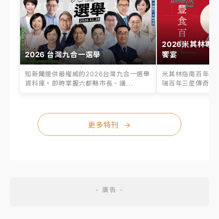
2026米其林專
2026 台灣九合一選舉
饗宴
知新聞提供最權威的2026台灣九合一選舉
米其林指南百年之
資料庫。即時掌握六都縣市長、議...
瑞百年三星傳奇、台
更多特刊
→