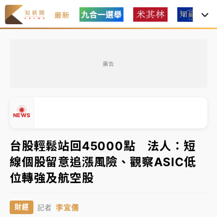
最新
最好玩的父親節！「爸氣集合」出發工程冒險島 邀社
福孩童齊暢玩
廣告
白海豚挾豪雨狂炸新北！時雨量破百毫米 水塔、雨棚
砸落毀車
強風長浪襲馬祖！「白海豚」逼近劃設警戒區 違規戲
NEWS
水觀浪恐重罰失血
白海豚瘦身！中部以北防劇烈降水 本周天氣展望「多
台股輕鬆站回45000點 法人：短
雨不穩定」
線個股留意追漲風險、觀察ASIC低
周末精選｜
苯駢芘無安全攝取值！致癌苦茶油下肚 毒
▲
位轉強及航空股
物醫籲多吃蔬果代謝
▼
《知新聞》揭「運科計畫」人體實驗黑幕 運動部不追
李宜儒
財經
記者
究！遭監委質疑