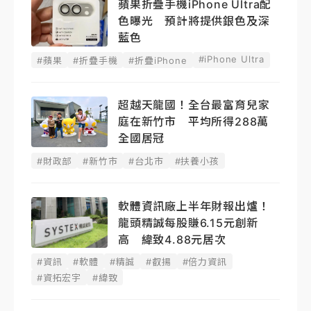
蘋果折疊手機iPhone Ultra配
色曝光 預計將提供銀色及深
藍色
#iPhone Ultra
#蘋果
#折疊手機
#折疊iPhone
超越天龍國！全台最富育兒家
庭在新竹市 平均所得288萬
全國居冠
#財政部
#新竹市
#台北市
#扶養小孩
軟體資訊廠上半年財報出爐！
龍頭精誠每股賺6.15元創新
高 緯致4.88元居次
#資訊
#軟體
#精誠
#叡揚
#倍力資訊
#資拓宏宇
#緯致