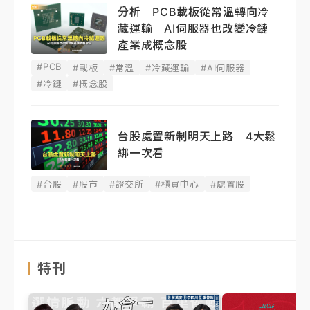
分析｜PCB載板從常溫轉向冷
藏運輸 AI伺服器也改變冷鏈
產業成概念股
#PCB
#載板
#常溫
#冷藏運輸
#AI伺服器
#冷鏈
#概念股
台股處置新制明天上路 4大鬆
綁一次看
#台股
#股市
#證交所
#櫃買中心
#處置股
特刊