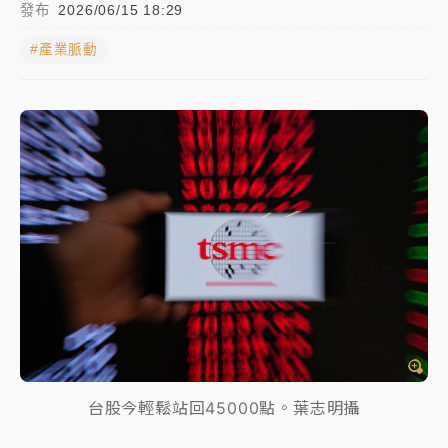
發布
2026/06/15 18:29
台股處置新制明天上路 4大鬆綁一次看
#產業脈動
周末精選｜
鎢業董座離奇命喪豪宅！檢警3方向追出前
員工犯案 破案關鍵曝
最好玩的父親節！「爸氣集合」出發工程冒險島 邀社
福孩童齊暢玩
白海豚挾豪雨狂炸新北！時雨量破百毫米 水塔、雨棚
砸落毀車
強風長浪襲馬祖！「白海豚」逼近劃設警戒區 違規戲
水觀浪恐重罰失血
白海豚瘦身！中部以北防劇烈降水 本周天氣展望「多
雨不穩定」
台股今輕鬆站回45000點。葉志明攝
周末精選｜
苯駢芘無安全攝取值！致癌苦茶油下肚 毒
物醫籲多吃蔬果代謝