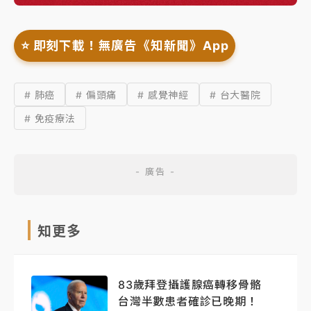
⭐️ 即刻下載！無廣告《知新聞》App
# 肺癌
# 偏頭痛
# 感覺神經
# 台大醫院
# 免疫療法
知更多
83歲拜登攝護腺癌轉移骨骼
台灣半數患者確診已晚期！