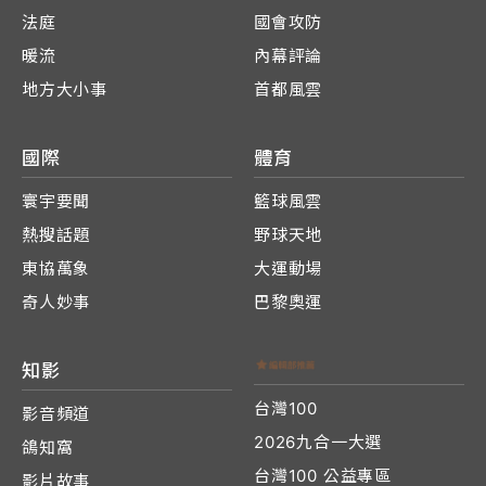
法庭
國會攻防
暖流
內幕評論
地方大小事
首都風雲
國際
體育
寰宇要聞
籃球風雲
熱搜話題
野球天地
東協萬象
大運動場
奇人妙事
巴黎奧運
知影
台灣100
影音頻道
2026九合一大選
鴿知窩
台灣100 公益專區
影片故事