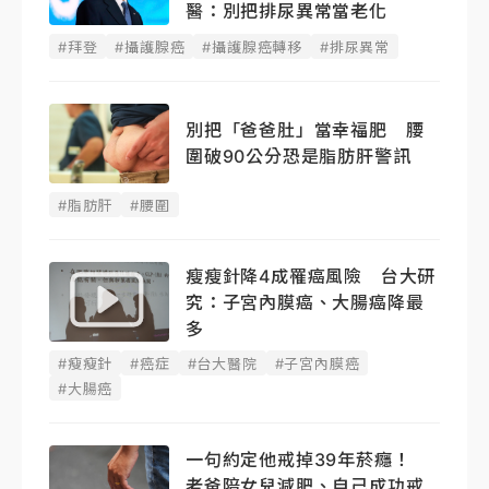
醫：別把排尿異常當老化
#拜登
#攝護腺癌
#攝護腺癌轉移
#排尿異常
別把「爸爸肚」當幸福肥 腰
圍破90公分恐是脂肪肝警訊
#脂肪肝
#腰圍
瘦瘦針降4成罹癌風險 台大研
究：子宮內膜癌、大腸癌降最
多
#瘦瘦針
#癌症
#台大醫院
#子宮內膜癌
#大腸癌
一句約定他戒掉39年菸癮！
老爸陪女兒減肥、自己成功戒