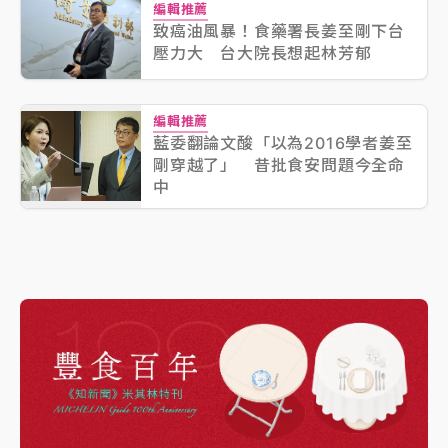
編輯推薦
致癌油風暴！食藥署長姜至剛下台
壓力大 台大院長想起林芳郁
編輯推薦
藍委翻論文酸「以為2016學者姜至
剛穿越了」 昔批食安問題今全命
中