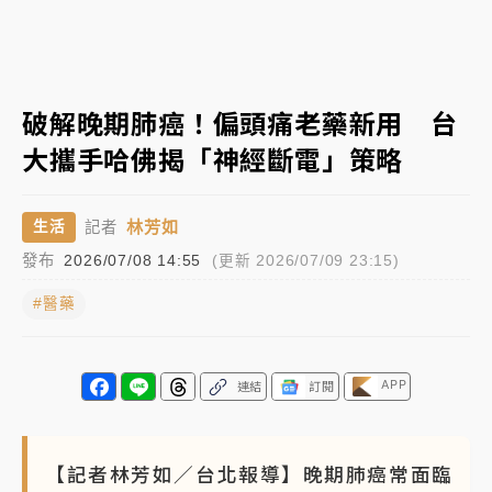
日職｜
林安可狀態正好卻因左膝疼痛下二軍 日媒感嘆
「好事多磨」
韓股最壞時期已過？大摩估去槓桿完成逾半 波動率降
破解晚期肺癌！偏頭痛老藥新用 台
至2個月低
大攜手哈佛揭「神經斷電」策略
「白海豚」雨炸新北！通報109件災情 侯友宜揭這類災
損最多
林芳如
生活
記者
白海豚挾豪雨狂炸新北！時雨量破百毫米 水塔、雨棚
發布
2026/07/08 14:55
(更新 2026/07/09 23:15)
砸落毀車
#醫藥
APP
連結
訂閱
【記者林芳如／台北報導】晚期肺癌常面臨