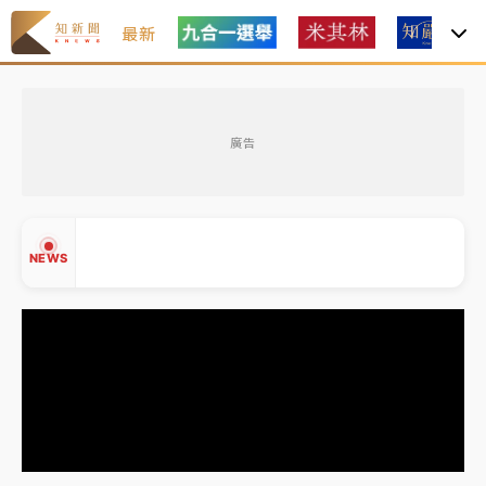
最新
金控第2季海外曝險破31兆創高 日本年增45%居冠
廣告
日職｜
林安可狀態正好卻因左膝疼痛下二軍 日媒感嘆
「好事多磨」
韓股最壞時期已過？大摩估去槓桿完成逾半 波動率降
NEWS
至2個月低
「白海豚」雨炸新北！通報109件災情 侯友宜揭這類災
損最多
白海豚挾豪雨狂炸新北！時雨量破百毫米 水塔、雨棚
▲
砸落毀車
▼
金控第2季海外曝險破31兆創高 日本年增45%居冠