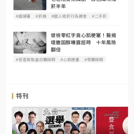
菸半年
#國健署
#菸癮
#國人吸菸行為調查
#二手菸
健檢零紅字竟心肌梗塞！醫揭
壞膽固醇曝露超時 十年風險
翻倍
#低密度脂蛋白膽固醇
#心肌梗塞
#壞膽固醇
特刊