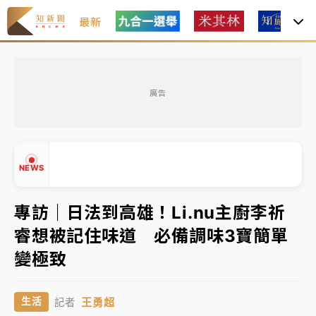
最新
日職｜
林安可狀態正好卻因左膝疼痛下二軍 日媒感嘆
「好事多磨」
廣告
韓股最壞時期已過？大摩估去槓桿完成逾半 波動率降
至2個月低
「白海豚」雨炸新北！通報109件災情 侯友宜揭這類災
NEWS
損最多
白海豚挾豪雨狂炸新北！時雨量破百毫米 水塔、雨棚
專訪｜日法到高雄！Li.nu主廚李祈
砸落毀車
睿想被記住味道 必備調味3寶簡單
最好玩的父親節！「爸氣集合」出發工程冒險島 邀社
▲
變極致
福孩童齊暢玩
▼
強風長浪襲馬祖！「白海豚」逼近劃設警戒區 違規戲
王勇超
生活
記者
水觀浪恐重罰失血