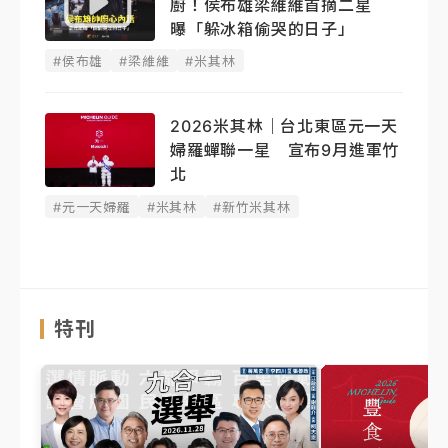
廚！侯布雄梁維維首摘二星
曝「躲冰箱偷哭的日子」
#侯布雄
#梁維維
#米其林
2026米其林｜台北東區元一天
婦羅蟬聯一星 宣布9月進軍竹
北
#元一天婦羅
#米其林
#新竹米其林
特刊