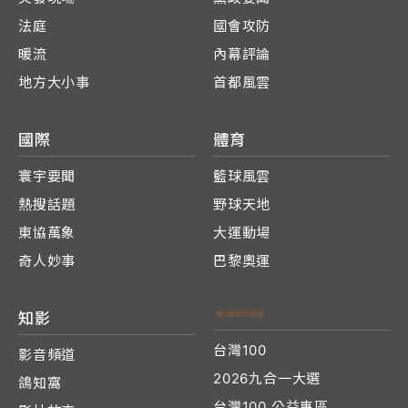
法庭
國會攻防
暖流
內幕評論
地方大小事
首都風雲
國際
體育
寰宇要聞
籃球風雲
熱搜話題
野球天地
東協萬象
大運動場
奇人妙事
巴黎奧運
知影
台灣100
影音頻道
2026九合一大選
鴿知窩
台灣100 公益專區