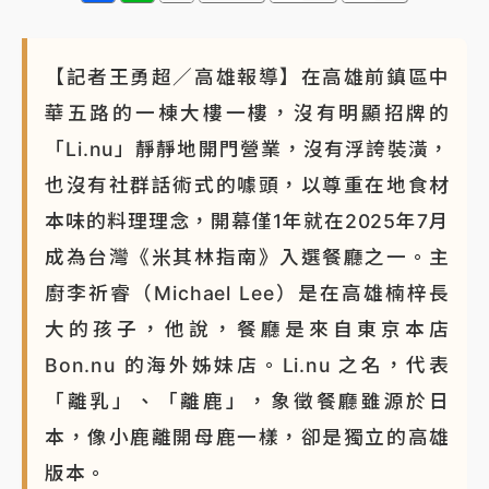
白海豚瘦身！中部以北防劇烈降水 本周天氣展望「多
雨不穩定」
【記者王勇超／高雄報導】在高雄前鎮區中
華五路的一棟大樓一樓，沒有明顯招牌的
「Li.nu」靜靜地開門營業，沒有浮誇裝潢，
也沒有社群話術式的噱頭，以尊重在地食材
本味的料理理念，開幕僅1年就在2025年7月
成為台灣《米其林指南》入選餐廳之一。主
廚李祈睿（Michael Lee）是在高雄楠梓長
大的孩子，他說，餐廳是來自東京本店
Bon.nu 的海外姊妹店。Li.nu 之名，代表
「離乳」、「離鹿」，象徵餐廳雖源於日
本，像小鹿離開母鹿一樣，卻是獨立的高雄
版本。