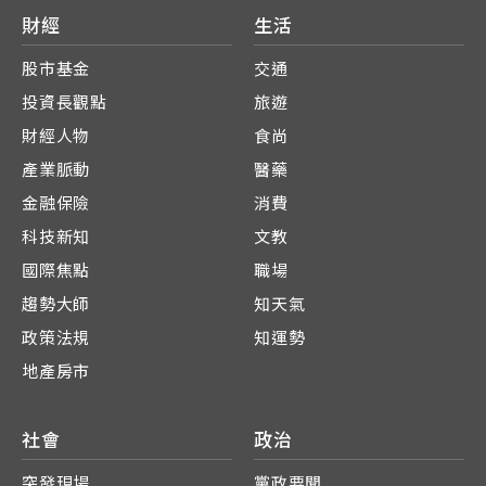
財經
生活
股市基金
交通
投資長觀點
旅遊
財經人物
食尚
產業脈動
醫藥
金融保險
消費
科技新知
文教
國際焦點
職場
趨勢大師
知天氣
政策法規
知運勢
地產房市
社會
政治
突發現場
黨政要聞