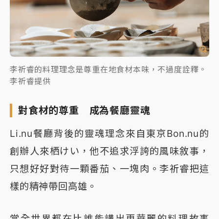
李祈睿的料理理念是尊重在地食材本味，不過度詮釋。
李祈睿提供
對食材的尊重 成為餐廳靈魂
Li.nu餐廳背後的靈魂理念來自東京Bon.nu的
創辦人來栖けい，他不追求浮誇的風味敘事，
只想好好對待一顆番茄、一塊肉。李祈睿把這
樣的精神帶回高雄。
當全世界都在比誰能講出更華麗的料理故事