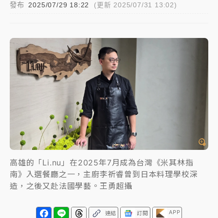
發布
2025/07/29 18:22
(更新 2025/07/31 13:02)
白海豚瘦身！中部以北防劇烈降水 本周天氣展望「多
雨不穩定」
日職｜
林安可狀態正好卻因左膝疼痛下二軍 日媒感嘆
「好事多磨」
韓股最壞時期已過？大摩估去槓桿完成逾半 波動率降
至2個月低
「白海豚」雨炸新北！通報109件災情 侯友宜揭這類災
損最多
白海豚挾豪雨狂炸新北！時雨量破百毫米 水塔、雨棚
砸落毀車
高雄的「Li.nu」在2025年7月成為台灣《米其林指
最好玩的父親節！「爸氣集合」出發工程冒險島 邀社
南》入選餐廳之一，主廚李祈睿曾到日本料理學校深
福孩童齊暢玩
造，之後又赴法國學藝。王勇超攝
強風長浪襲馬祖！「白海豚」逼近劃設警戒區 違規戲
水觀浪恐重罰失血
APP
連結
訂閱