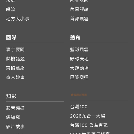
法庭
國會攻防
暖流
內幕評論
地方大小事
首都風雲
國際
體育
寰宇要聞
籃球風雲
熱搜話題
野球天地
東協萬象
大運動場
奇人妙事
巴黎奧運
知影
台灣100
影音頻道
2026九合一大選
鴿知窩
台灣100 公益專區
影片故事