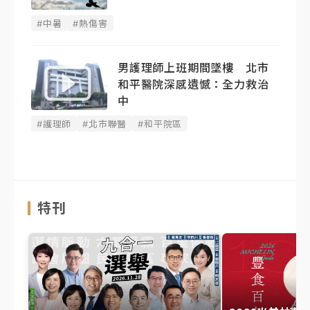
#中暑
#熱傷害
男護理師上班期間墜樓 北市
和平醫院深感遺憾：全力救治
中
#護理師
#北市聯醫
#和平院區
特刊