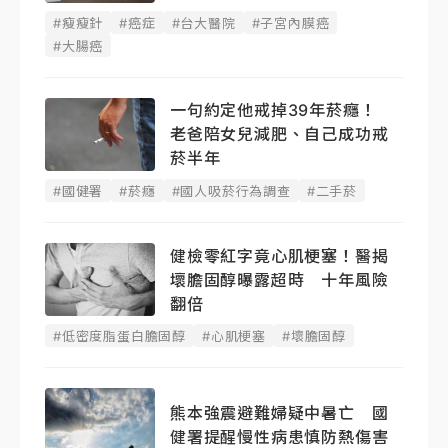
#瘦瘦針
#癌症
#台大醫院
#子宮內膜癌
#大腸癌
一句約定他戒掉39年菸癮！
老爸陪女兒減肥、自己成功戒
菸半年
#國健署
#菸癮
#國人吸菸行為調查
#二手菸
健檢零紅字竟心肌梗塞！醫揭
壞膽固醇曝露超時 十年風險
翻倍
#低密度脂蛋白膽固醇
#心肌梗塞
#壞膽固醇
熊本強震避難婦疑中暑亡 國
健署提醒慢性病患慎防熱傷害