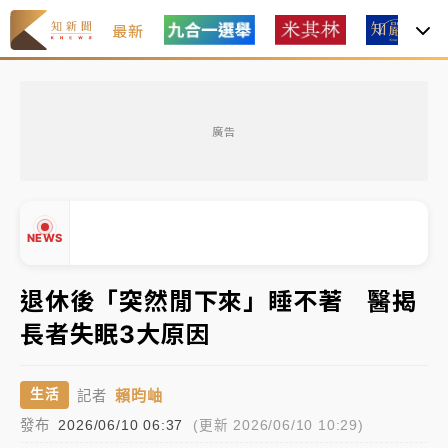
最新
女律師陳昱瑄詐慈濟10億！黃金158kg遭查扣畫面曝光
廣告
暑假過三周才推「E宿新北打卡趣」！抽獎程序複雜 觀
旅局回應了
中信慈善基金會想增加董事人數！辜仲諒向法院聲請遭
NEWS
駁 理由曝光
故宮《龍藏經》特展第2檔！今線上預約開賣一度塞車
退休後「突然閒下來」睡不著 醫揭
周六起展出延長至晚上7時
長者失眠3大原因
台東農業處長涉圖利渡假村！東檢抗告成功 今重開羈
▲
押庭
▼
賴昀岫
生活
記者
父親節泡湯了！中颱白海豚雨彈轟3天 「紅到發紫」降
發布
2026/06/10 06:37
(更新 2026/06/10 10:29)
雨熱區曝