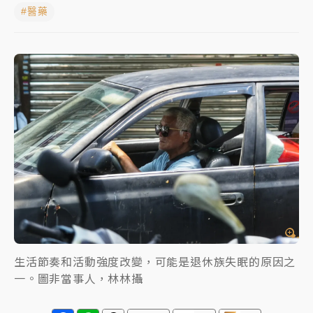
#醫藥
女律師陳昱瑄詐慈濟10億！黃金158kg遭查扣畫面曝光
暑假過三周才推「E宿新北打卡趣」！抽獎程序複雜 觀
旅局回應了
中信慈善基金會想增加董事人數！辜仲諒向法院聲請遭
駁 理由曝光
故宮《龍藏經》特展第2檔！今線上預約開賣一度塞車
周六起展出延長至晚上7時
台東農業處長涉圖利渡假村！東檢抗告成功 今重開羈
押庭
父親節泡湯了！中颱白海豚雨彈轟3天 「紅到發紫」降
雨熱區曝
生活節奏和活動強度改變，可能是退休族失眠的原因之
一。圖非當事人，林林攝